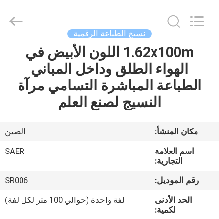
Shanghai
Color
Digital
Supplier
Co.,
نسيج الطباعة الرقمية
Ltd..
All
Rights
1.62x100m اللون الأبيض في
منزل
Reserved.
الهواء الطلق وداخل المباني
المنتجات
الطباعة المباشرة التسامي مرآة
النسيج لصنع العلم
أشرطة
فيديو
مكان المنشأ:
الصين
اسم العلامة
SAER
حول
التجارية:
بنا
رقم الموديل:
SR006
الحد الأدنى
لفة واحدة (حوالي 100 متر لكل لفة)
جولة
لكمية: