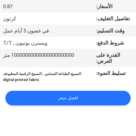
في
الأسعار:
0.87
المعمل
تفاصيل التغليف:
كرتون
وقت التسليم:
في غضون 5 أيام عمل
ضبط
الجودة
شروط الدفع:
ويسترن يونيون, , T/T
القدرة على
10000000000000000000000 متر
العرض:
اتصل
بنا
تسليط الضوء:
,
النسيج الطباعة التسامي ، النسيج الرقمية المطبوعة
digital printed fabric
أخبار
افضل سعر
جميع
القضايا