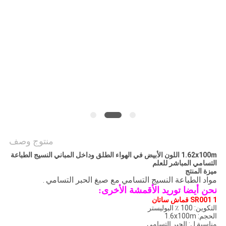
COMPANY
NEWS
خريطة
الموقع
سياسة
الخصوصية
منتوج وصف
1.62x100m اللون الأبيض في الهواء الطلق وداخل المباني النسيج الطباعة
التسامي المباشر للعلم
ميزة المنتج
مواد الطباعة النسيج التسامي مع صبغ الحبر التسامي
.
نحن أيضا توريد الأقمشة الأخرى:
1 SR001 قماش ساتان
التكوين: 100 ٪ البوليستر
الحجم: 1.6x100m
مناسبة ل: الحبر التسامي