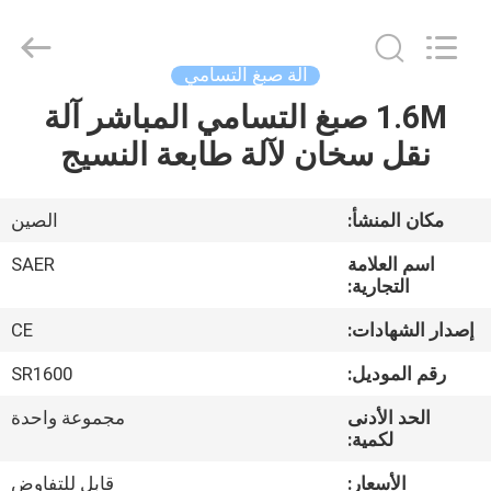
Shanghai
Color
Digital
Supplier
Co.,
آلة صبغ التسامي
Ltd..
All
Rights
1.6M صبغ التسامي المباشر آلة
منزل
Reserved.
نقل سخان لآلة طابعة النسيج
المنتجات
مكان المنشأ:
الصين
أشرطة
اسم العلامة
SAER
فيديو
التجارية:
إصدار الشهادات:
CE
حول
رقم الموديل:
SR1600
بنا
الحد الأدنى
مجموعة واحدة
لكمية:
جولة
الأسعار:
قابل للتفاوض