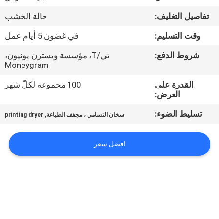
في
تفاصيل التغليف:
حالة الخشب
المعمل
وقت التسليم:
في غضون 5 أيام عمل
ضبط
شروط الدفع:
تي/T، مؤسسة ويسترن يونيون،
Moneygram
الجودة
القدرة على
100 مجموعة لكلّ شهر
العرض:
اتصل
تسليط الضوء:
,
سخان التسامي ، مجفف الطباعة
printing dryer
بنا
افضل سعر
أخبار
جميع
القضايا