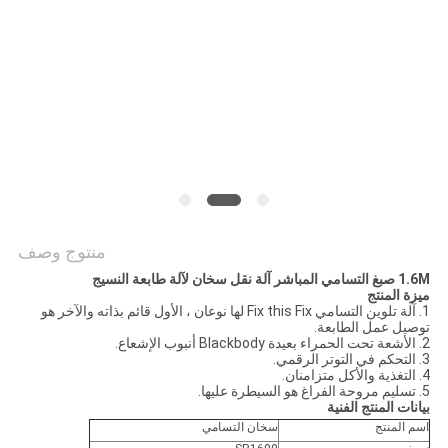
COMPANY
NEWS
خريطة
الموقع
سياسة
الخصوصية
منتوج وصف
1.6M صبغ التسامي المباشر آلة نقل سخان لآلة طابعة النسيج
ميزة المنتج
1. آلة تلوين التسامي Fix this Fix لها نوعان ، الأول قائم بذاته والآخر هو
توصيل عمل الطابعة.
2. الأشعة تحت الحمراء بعيدة Blackbody أنبوب الإشعاع.
3. التحكم في التوتر الرقمي.
4. التغذية والأكل متزامنان.
5. تسليم مروحة الفراغ هو السيطرة عليها.
بيانات المنتج الفنية
اسم المنتج
سخان التسامي