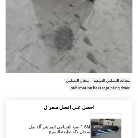
معدات التسامي الصبغية
سخان التسامي
sublimation heater,printing dryer
احصل على افضل سعر ل
1.6M صبغ التسامي المباشر آلة نقل
سخان لآلة طابعة النسيج