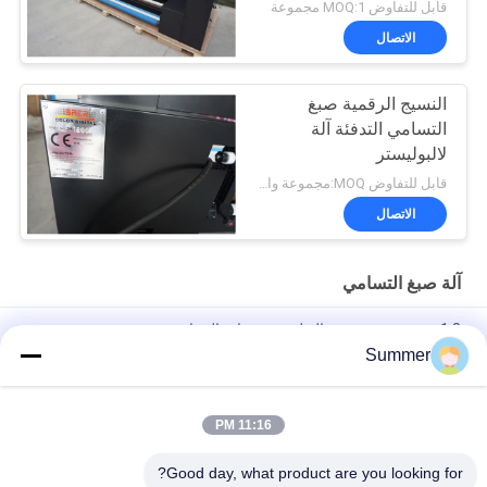
قابل للتفاوض MOQ:1 مجموعة
الاتصال
النسيج الرقمية صبغ
التسامي التدفئة آلة
لالبوليستر
قابل للتفاوض MOQ:مجموعة واحدة
الاتصال
آلة صبغ التسامي
1.8 م وحدة تثبيت صبغ البوليستر معدات التسامي
Summer
معدات التسامي الصبغية ثلاثية الرؤوس من إبسون 4720 مع حبر مائي /
مشتت
11:16 PM
3.5kw قوة صبغ التسامي آلة النسيج التسامي مجفف 1600mm عرض
العمل
Good day, what product are you looking for?