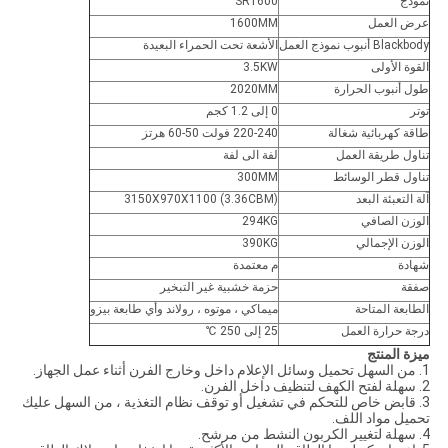
نموذج
SR1600
عرض العمل
1600MM
Blackbody أنبوب نموذج العمل
الأشعة تحت الحمراء البعيدة
القوة الأولى
3.5KW
طول أنبوب الحرارة
2020MM
توتر
0 إلى 1.2 كجم
طاقة كهربائية شغالة
220-240 فولت 50-60 هرتز
تناول طريقة العمل
لفة الى لفة
تناول قطر الوسائط
300MM
آلة التعبئة البعد
3150X970X1100 (3.36CBM)
الوزن الصافي
294KG
الوزن الإجمالي
390KG
شهادة
م معتمدة
صفقة
حزمة خشبية غير التبخير
الطابعة المتاحة
ميماكي ، موتوه ، رولاند وأي طابعة بيزو
درجة حرارة العمل
25 إلى 250 ℃
ميزة المنتج
1. من السهل تحميل وسائل الإعلام داخل وخارج الفرن أثناء عمل الجهاز.
2. سهلة لفتح الكهف لتنظيف داخل الفرن.
3. قابض خاص للتحكم في تشغيل أو توقف نظام التغذية ، من السهل عليك
تحميل مواد اللف.
4. سهلة لتغيير الكربون النشط من مرشح.