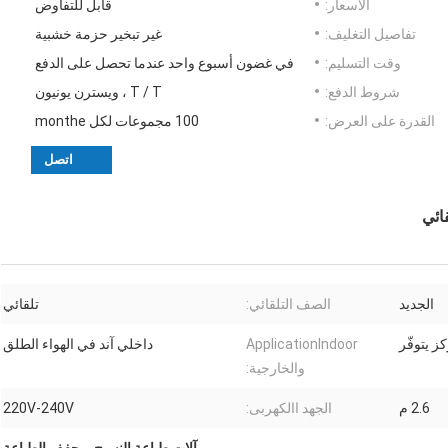
الأسعار:
قابل للتفاوض
تفاصيل التغليف:
غير تبخير حزمة خشبية
وقت التسليم:
في غضون أسبوع واحد عندما تحصل على الدفع
شروط الدفع:
T / T ، ويسترن يونيون
القدرة على العرض:
100 مجموعات لكل monthe
اتصل
الجديد
الصف التلقائي:
تلقائي
ز يتوفّر
ApplicationIndoor
داخلي آند في الهواء الطلق
والخارجية:
2.6 م
الجهد االكهربى:
220V-240V