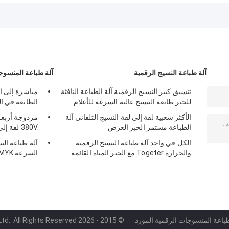
الكبير للتغذية التلقائية
Roll 3500W -
العلاج م مصدق
6000W
آلة طباعة النسيج الرقمية
آلة طباعة المنسوج
تنسيق كبير النسيج الرقمية آلة الطباعة النافثة
مباشرة إلى ال
للحبر طابعة النسيج عالية السرعة للأعلام
الطابعة في ال
الأكثر شعبية لفة إلى لفة النسيج التلقائي آلة
مزدوجة أربعة 
الطباعة مستمر الحبر العرض
380V لفة إلى لفة
الكل في واحد آلة طباعة النسيج الرقمية
آلة طباعة الن
والحرارة Togeter مع الحبر المياه القائمة
السرعة CMYK مزدوجة
طباعة المنسوجات الرقمية المورد.
© 2015 - 2026 Shanghai Color Digital Supplier Co., Ltd.. All Rights Reserved.