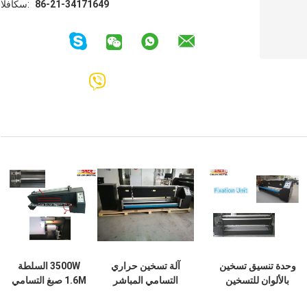
86-21-34171649
الفاكس:
وحدة تنسيق تسخين
آلة تسخين حراري
3500W السلطة
بالألوان للتسخين
التسامي المباشر
1.6M صبغ التسامي
الحراري ذات الحجم
SR1800 Roll to
سخان آخر معدات