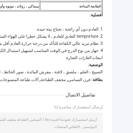
الطابعة المتاحة
ميماكي ، رولاند ، موتوه وأي
أفضلية:
1. العادم دون أي رائحة ، تحتاج بيئة جيدة.
2. tempreture العادي للعادم ، لا يشكل خطرا على الهواء الساخن خارج.
3. نظام تبريد عالي الكفاءة للتأكد من درجة حرارة العادم أقل من 25 درجة
4. جهاز من نوع الدرج في الوقت المناسب لتسهيل استبدال الكربون المنشط لضمان ذلك
انبعاث
الغازات
الضارة
الوضعية:
النسيج ، العلم ، ملصق ، لافتة ، مفرش المائدة ، صور الحائط ، ا
,
,
بطاقة:
فرن التسامي
مجفف الطباعة
آلات طباعة المنسوجات
تفاصيل الاتصال
إرسال استفسارك مباشرة لنا