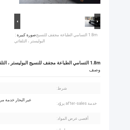
1.8m التسامي الطباعة مجفف للنسيج
صورة كبيرة :
البوليستر ، التلقائي
1.8m التسامي الطباعة مجفف للنسيج البوليستر ، التلقائي
وصف
شرط:
عبر البحار خدمة مرك
خدمة after-sales يزوّد:
أقصى عرض المواد: