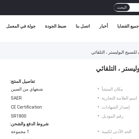
البحث
جميع القضايا
أخبار
اتصل بنا
ضبط الجودة
جولة في المعمل
تفاصيل المنتج:
مكان المنشأ:
شنغهاي من الصين
اسم العلامة التجارية:
SAER
إصدار الشهادات:
CE Certification
رقم الموديل:
SR1800
شروط الدفع والشحن:
الحد الأدنى لكمية:
1 مجموعة