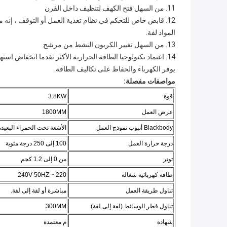
11. من السهل فتح الكهف لتنظيف داخل الفرن
12. قابض خاص للتحكم في نظام تغذية العمل أو التوقف ، إنه من السهل عليك تحميل
المواد لفة.
13. من السهل تغيير الكربون النشط من مرشح
14. اعتماد تكنولوجيا الطاقة الحرارية الأكثر تقدما انخفاض استهلاك الطاقة ،
يوفر الكهرباء والحفاظ على تكاليف الطاقة.
مواصفات مفصلة:
قوة
3.8KW
عرض العمل
1800MM
Blackbody أنبوب نموذج العمل
الأشعة تحت الحمراء البعيدة
درجة حرارة العمل
100 إلى 250
درجة
مئوية
توتر
من 0 إلى 1.2 كجم
طاقة كهربائية شغالة
220 ~ 240V 50HZ
تناول طريقة العمل
مباشرة أو لفة إلى لفة.
تناول قطر الوسائط (لفة إلى لفة)
300MM
شهادة
م معتمدة