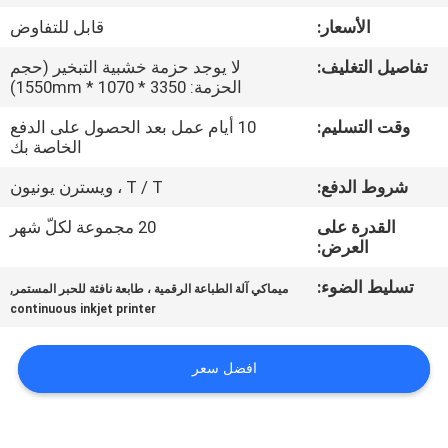
في
الأسعار:
قابل للتفاوض
المعمل
تفاصيل التغليف:
لا يوجد حزمة خشبية التبخير (حجم
الحزمة: 3350 * 1070 * 1550mm)
ضبط
وقت التسليم:
10 أيام عمل بعد الحصول على الدفع
الجودة
الخاصة بك
شروط الدفع:
T / T ، ويسترن يونيون
اتصل
القدرة على
20 مجموعة لكلّ شهر
بنا
العرض:
تسليط الضوء:
,
ميماكي آلة الطباعة الرقمية ، طابعة نافثة للحبر المستمر
أخبار
continuous inkjet printer
جميع
افضل سعر
القضايا