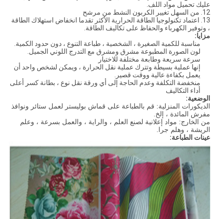
عليك تحميل مواد اللف.
12. من السهل تغيير الكربون النشط من مرشح
13. اعتماد تكنولوجيا الطاقة الحرارية الأكثر تقدما انخفاض استهلاك الطاقة
، وتوفير الكهرباء والحفاظ على تكاليف الطاقة.
مزايا:
مناسبة للكمية الصغيرة ، الشخصية ، طباعة التنوع ، دون حدود الكمية.
لون الصورة المطبوعة مشرق ومشرق مع التدرج اللوني الجميل.
سرعة سريعة وطابعة مختلفة للاختيار
إنها عملية بسيطة وتترك عملية نقل الحرارة ، ويمكن لشخص واحد أن
يعمل بكفاءة عالية ووقت قصير.
منخفضة التكلفة وعدم الحاجة إلى أي ورقة نقل نوع ، بطانة كسر أعلى
أداء التكاليف
الوضعية:
الديكورات المنزلية: قم بالطباعة على قماش بوليستر لعمل ستائر ونوافذ
مفرش المائدة ، إلخ.
من الخارج: مواد إعلانية لصنع العلم ، والراية ، والعمل بسرعة ، وعلم
الريشة ، وهلم جرا.
عينات الطباعة: