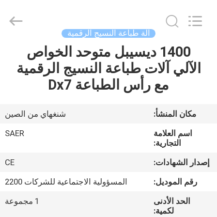
Shanghai
Color
Digital
Supplier
Co.,
آلة طباعة النسيج الرقمية
Ltd..
All
Rights
1400 ديسيبل متوحد الخواص
منزل
Reserved.
الآلي آلات طباعة النسيج الرقمية
المنتجات
مع رأس الطباعة Dx7
أشرطة
مكان المنشأ:
شنغهاي من الصين
فيديو
اسم العلامة
SAER
التجارية:
حول
إصدار الشهادات:
CE
بنا
رقم الموديل:
المسؤولية الاجتماعية للشركات 2200
الحد الأدنى
1 مجموعة
جولة
لكمية: