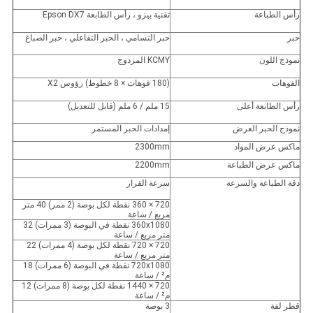
رأس الطباعة
تقنية بيزو ، رأس الطابعة Epson DX7
حبر
حبر التسامي ، الحبر التفاعلي ، حبر الصباغ
نموذج اللون
KCMY المزدوج
الفوهات
(180 فوهات × 8 خطوط) رؤوس X2
رأس الطابعة أعلى
15 ملم / 6 ملم (قابل للتعديل)
نموذج الحبر العرض
إمدادات الحبر المستمر
ماكس عرض المواد
2300mm
ماكس عرض الطباعة
2200mm
دقة الطباعة والسرعة
سرعة القرار
720 × 360 نقطة لكل بوصة (2 ممر) 40 متر
مربع
/ ساعة
360x1080 نقطة في البوصة (3 ممرات) 32
متر
مربع
/ ساعة
720 × 720 نقطة لكل بوصة (4 ممرات) 22
متر
مربع
/ ساعة
720x1080 نقطة في البوصة (6 ممرات) 18
م²
/ ساعة
720 × 1440 نقطة لكل بوصة (8 ممرات) 12
م²
/ ساعة
قطر لفة
3 بوصة