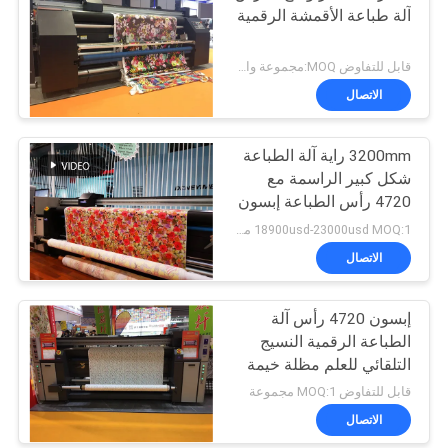
آلة طباعة الأقمشة الرقمية
قابل للتفاوض MOQ:مجموعة واحدة
الاتصال
3200mm راية آلة الطباعة
شكل كبير الراسمة مع
4720 رأس الطباعة إبسون
18900usd-23000usd MOQ:1 مجموعة
الاتصال
إبسون 4720 رأس آلة
الطباعة الرقمية النسيج
التلقائي للعلم مظلة خيمة
والنسيج
قابل للتفاوض MOQ:1 مجموعة
الاتصال