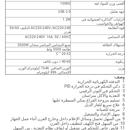
أقصى وزن للمواد لفة
100KG
جهة تعامل
USB 2.0
الرامات "الذاكرة العشوائية في
1.2M
الهواتف والحواسيب
قوة الطابعة
AC220-240V./AC220-240 التكيف 50/60
هرتز
آلة التسامي
AC220-240V. 16A. 50 / 60HZ
استهلاك الطاقة
صبغ التسامي المباشر سخان 3500W
طابعة 5500 واط
درجة الحرارة
20-32 ° C
رطوبة
40-60 ٪ دون تكاثف
وزن
الوزن الصافي: 7646 كيلوجرام الوزن
الإجمالي: 886 كيلوجرام
وصف:
1 · التدفئة الكهربائية الحرارية
2 · ذكي التحكم في درجة الحرارة PID
3 · التحكم في التوتر الرقمي
4 · التغذية والأكل متزامنان
5 · تسليم مروحة الفراغ يمكن السيطرة عليها
6 · علاج سريع للغاز الذيل
7 · مريحة للصيانة
8 · سهل الإعداد والتشغيل
9. من السهل تحميل وسائل الإعلام داخل وخارج الفرن أثناء عمل الجهاز
10. من السهل فتح الكهف لتنظيف داخل الفرن
11. قابض خاص للتحكم في تشغيل أو إيقاف نظام التغذية ، من السهل