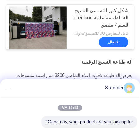
شكل كبير التسامي النسيج
آلة الطباعة عالية precison
للعلم / ملصق
قابل للتفاوض MOQ:مجموعة واحدة
الاتصال
آلة طباعة النسيج الرقمية
يعرض آلة طباعة لافتات أعلام الشاطئ 3200 مم راسمة منسوجات
كبيرة الحجم مع حبر الصباغ والتسامي
Summer
طابعة ملابس Impresora آلة طباعة رقمي للمنسوجات / الأقمشة للبيع
4 أو 8 ألوان مع حبر الصباغات & حبر التخفيف
10:15 AM
نظام طباعة منسوجات عالي الجودة بعرض 4 و 8 ألوان بنظام نفث الحبر
عالي الدقة
Good day, what product are you looking for?
فئات شعبية
جميع