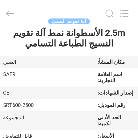
Shanghai
Color
Digital
Supplier
Co.,
آلة تقويم النسيج
Ltd..
All
Rights
2.5m الأسطوانة نمط آلة تقويم
منزل
Reserved.
النسيج الطباعة التسامي
المنتجات
مكان المنشأ:
الصين
أشرطة
اسم العلامة
SAER
فيديو
التجارية:
إصدار الشهادات:
CE
حول
رقم الموديل:
SRT600-2500
بنا
الحد الأدنى
1 مجموعة
لكمية:
جولة
الأسعار:
قابل للتفاوض