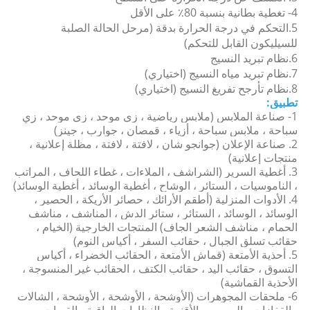
4- تغطية بطانية بنسبة 80٪ على الأقل
5.التحكم في درجة الحرارة بدقة (مرحل الحالة الصلبة
للسيليكون القابل للتحكم)
6.نظام تبريد النسيج
7.نظام تبريد مياه النسيج (اختياري)
8.نظام تأرجح تفريغ النسيج (اختياري)
تطبيق:
1- صناعة الملابس (ملابس رياضية ، زي موحد ، زي موحد ، زي
سباحة ، ملابس سباحة ، أزياء ، قمصان ، جوارب ، جينز)
2. صناعة الإعلان (جوانجو شان ، لافتة ، لافتة ، مظلة إعلانية ،
منتجات إعلانية)
3. أغطية السرير (الشراشف ، الملاءات ، غطاء اللحاف ، المراتب
، الناموسيات ، الستائر ، الوشاح ، أغطية الوسائد ، أغطية الوسائد)
4. الأدوات المنزلية (أطقم الأرائك ، حصائر الأريكة ، الحصير ،
الوسائد ، الوسائد ، الستائر ، ستائر الدش ، المناشف ، مناشف
الحمام ، مناشف الشعر الجاف) المنتجات الخارجية (الخيام ،
حقائب تسلق الجبال ، حقائب السفر ، أكياس النوم)
5. أحذية الأمتعة (قماش الأمتعة ، الحقائب الخضراء ، أكياس
التسوق ، حقائب اليد ، حقائب الكتف ، الحقائب غير المنسوجة ،
الأحذية القماشية)
6- ملحقات المجوهرات (الأوشحة ، الأوشحة ، الأوشحة ، الشالات