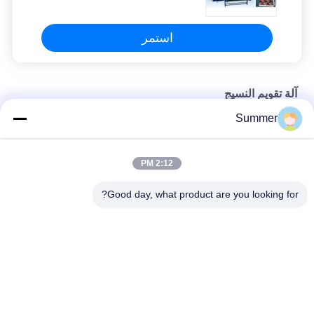
استمر
آلة تقويم النسيج
Summer
لفة Calander لفة إلى آلة نقل الحرارة آلة نقل التسامي
طابعة مسطحة تسامي الحرارة الصحافة الروتاري التقويم
2:12 PM
آلة الصحافة الحرارية الشريط النسيج الشريط المسطحة
Good day, what product are you looking for?
فئات شعبية
جميع
آلة طباعة النسيج 
آلة طباعة المنسوجات 
الرقمية
الرقمية
طابعة UV DTF
طابعة DTF