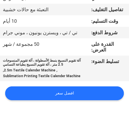
في
تفاصيل التغليف:
التعبئة مع حالات خشبية
المعمل
وقت التسليم:
10 أيام
ضبط
شروط الدفع:
تي / تي ، ويسترن يونيون ، موني جرام
الجودة
القدرة على
50 مجموعة / شهر
العرض:
اتصل
تسليط الضوء:
آلة تقويم النسيج بنمط الأسطوانة ، آلة تقويم المنسوجات
2.5 متر ، آلة تقويم النسيج بطباعة التسامي
بنا
,
,
2.5m Textile Calender Machine
Sublimation Printing Textile Calender Machine
أخبار
افضل سعر
جميع
القضايا