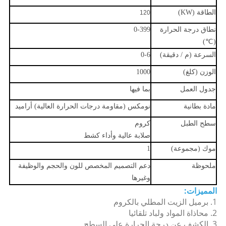
الطاقة (KW)
120
نطاق درجة الحرارة
0-399
(℃)
السرعة (م / دقيقة)
0-6
الوزن (كلغ)
1000
جدول العمل
بما فيها
مادة بطانية
نومكس (مقاومة درجات الحرارة العالية) أراميد
سطح الطبل
كروم
صلابة عالية وأداء كشط
موك (مجموعة)
1
ملحوظة
دعم التصميم المخصص للون والحجم والوظيفة
وغيرها
المميزات:
1. برميل الزيت المطلي بالكروم
2. محاذاة المواد ولباد تلقائيا
3. الكشف عن درجة الحرارة على السطح