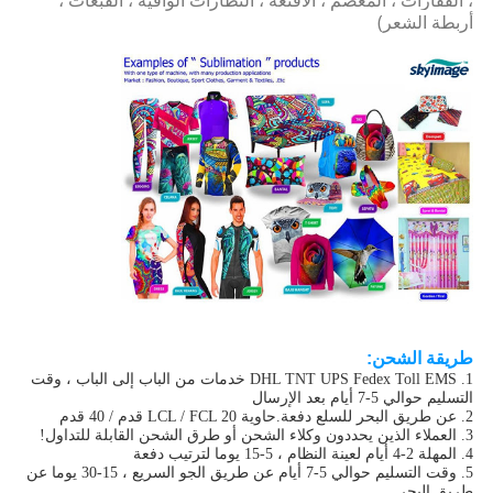
، القفازات ، المعصم ، الأقنعة ، النظارات الواقية ، القبعات ،
أربطة الشعر)
طريقة الشحن:
1. DHL TNT UPS Fedex Toll EMS خدمات من الباب إلى الباب ، وقت
التسليم حوالي 5-7 أيام بعد الإرسال
2. عن طريق البحر للسلع دفعة.حاوية LCL / FCL 20 قدم / 40 قدم
3. العملاء الذين يحددون وكلاء الشحن أو طرق الشحن القابلة للتداول!
4. المهلة 2-4 أيام لعينة النظام ، 5-15 يوما لترتيب دفعة
5. وقت التسليم حوالي 5-7 أيام عن طريق الجو السريع ، 15-30 يوما عن
طريق البحر