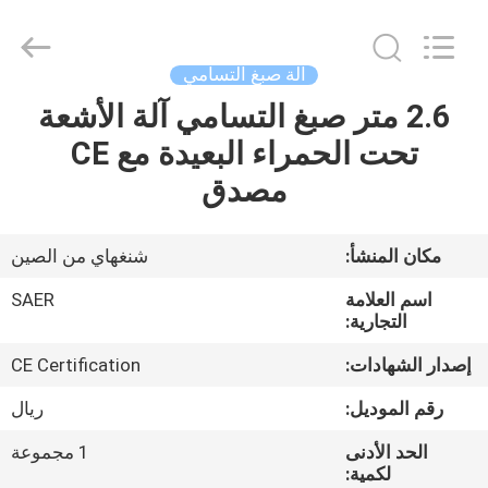
Shanghai
Color
Digital
Supplier
Co.,
آلة صبغ التسامي
Ltd..
All
Rights
2.6 متر صبغ التسامي آلة الأشعة
منزل
Reserved.
تحت الحمراء البعيدة مع CE
المنتجات
مصدق
أشرطة
مكان المنشأ:
شنغهاي من الصين
فيديو
اسم العلامة
SAER
التجارية:
حول
إصدار الشهادات:
CE Certification
بنا
رقم الموديل:
ريال
الحد الأدنى
1 مجموعة
جولة
لكمية: