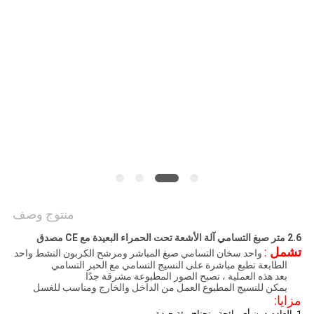
COMPANY
NEWS
خريطة
الموقع
سياسة
الخصوصية
منتوج وصف
2.6 متر صبغ التسامي آلة الأشعة تحت الحمراء البعيدة مع CE مصدق
تشمل
:
واحد سخان التسامي صبغ المباشر ومرشح الكربون النشط واحد
الطابعة تطبع مباشرة على النسيج التسامي مع الحبر التسامي
بعد هذه العملية ، تصبح الصور المطبوعة مشرقة جدًا
يمكن للنسيج المطبوع العمل من الداخل والخارج ومناسب للغسل
مزايا:
1. العادم دون أي رائحة ، تحتاج بيئة جيدة.