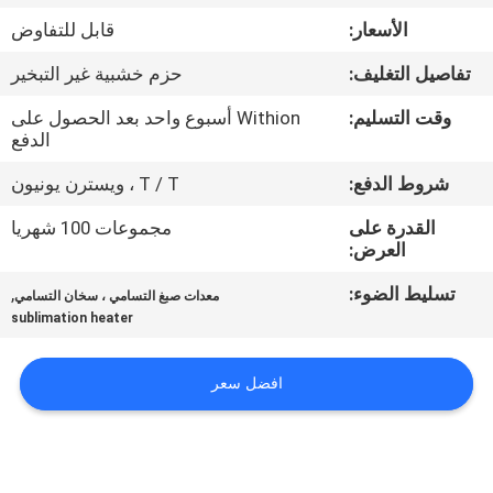
في
الأسعار:
قابل للتفاوض
المعمل
تفاصيل التغليف:
حزم خشبية غير التبخير
ضبط
وقت التسليم:
Withion أسبوع واحد بعد الحصول على
الدفع
الجودة
شروط الدفع:
T / T ، ويسترن يونيون
اتصل
القدرة على
مجموعات 100 شهريا
العرض:
بنا
تسليط الضوء:
,
معدات صبغ التسامي ، سخان التسامي
sublimation heater
أخبار
افضل سعر
جميع
القضايا