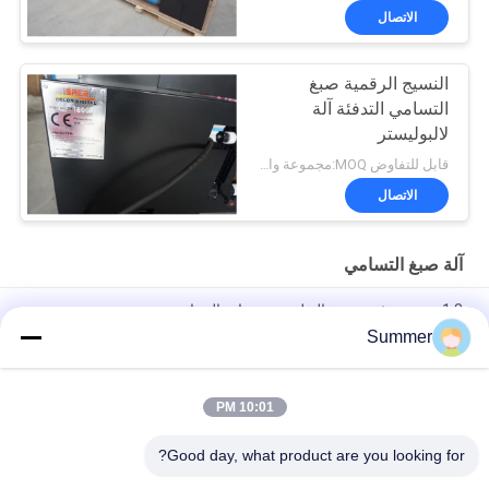
الاتصال
النسيج الرقمية صبغ
التسامي التدفئة آلة
لالبوليستر
قابل للتفاوض MOQ:مجموعة واحدة
الاتصال
آلة صبغ التسامي
1.8 م وحدة تثبيت صبغ البوليستر معدات التسامي
Summer
معدات التسامي الصبغية ثلاثية الرؤوس من إبسون 4720 مع حبر مائي /
مشتت
10:01 PM
3.5kw قوة صبغ التسامي آلة النسيج التسامي مجفف 1600mm عرض
العمل
Good day, what product are you looking for?