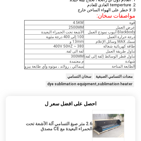
2. temperture العادي للعادم
3. لا خطر على الهواء الساخن خارج
مواصفات سخان:
قوة
4.5KW
عرض العمل
2500MM
Blackbody أنبوب نموذج العمل
الأشعة تحت الحمراء البعيدة
درجة حرارة العمل
100 إلى 400 درجة مئوية
سمك MAX وسائل الإعلام
13mm و
طاقة كهربائية شغالة
380 ~ 400V 50HZ
تناول طريقة العمل
لفة الى لفة.
تناول قطر الوسائط (لفة إلى لفة)
300MM
شهادة
م معتمدة
الطابعة المتاحة
ميماكي ، رولاند ، موتوه وأي طابعة بيزو
معدات التسامي الصبغية
سخان التسامي
dye sublimation equipment,sublimation heater
احصل على افضل سعر ل
2.6 متر صبغ التسامي آلة الأشعة تحت
الحمراء البعيدة مع CE مصدق