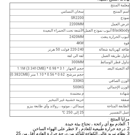
معلمة المنتج
اسم المنتج
سخان التسامي
نموذج
SR2200
عرض العمل
2200MM
Blackbody أنبوب نموذج العمل
الأشعة تحت الحمراء البعيدة
أنبوب الحرارة ينغث
2420MM
قوة
4KW
طاقة كهربائية شغالة
220-240 فولت 50 هرتز
تناول طريقة العمل
لفة الى لفة
تناول قطر الوسائط
300MM
آلة التعبئة البعد
حجم الجهاز: 3.1 * 0.98 * 1.1M (3.341CMB)
حجم مرشح: 0.62 * 0.56 * 1.10 متر (0.382CMB)
الوزن الصافي
330KG
الوزن الإجمالي
500KG
شهادة
م معتمدة
صفقة
حزمة خشبية غير التبخير
الطابعة المتاحة
ميماكي ، موتوه ، رولاند وأي طابعة بيزو
عمل التفسير
25 إلى 250 ℃
مزايا المنتج
:
1. العادم مع أي رائحة ، تحتاج بيئة جيدة.
2. درجة حرارة طبيعية للعادم ، لا خطر على الهواء الساخن.
3. نظام تبريد عالي الكفاءة للتأكد من درجة حرارة العادم أقل من 25