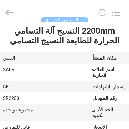
Shanghai
Color
Digital
Supplier
Co.,
آلة التسامي الحراري
Ltd..
All
Rights
2200mm النسيج آلة التسامي
منزل
Reserved.
الحرارة للطابعة النسيج التسامي
المنتجات
مكان المنشأ:
الصين
أشرطة
اسم العلامة
SAER
فيديو
التجارية:
إصدار الشهادات:
CE
حول
رقم الموديل:
SR2200
بنا
الحد الأدنى
مجموعة واحدة
لكمية:
جولة
الأسعار:
قابل للتفاوض