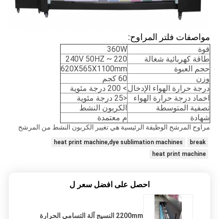
مواصفات فلتر المراوح:
قوة
360W
طاقة كهربائية شغالة
220 ~ 240V 50HZ
حجم العبوة
620X565X1100mm
وزن
60 كجم
درجة حرارة الهواء الإدخال
> 200 درجة مئوية
اخماد درجة حرارة الهواء
<25 درجة مئوية
تصفية المتوسطة
الكربون النشط
شهادة
م معتمدة
مراوح المرشح الوظيفة الرئيسية هي تغيير الكربون النشط من المرشح
heat print machine,dye sublimation machines
break
heat print machine
احصل على افضل سعر ل
2200mm النسيج آلة التسامي الحرارة