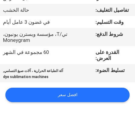
في
تفاصيل التغليف:
حالة الخشب
المعمل
وقت التسليم:
في غضون 3 عامل أيام
ضبط
شروط الدفع:
تي/T، مؤسسة ويسترن يونيون،
Moneygram
الجودة
القدرة على
60 مجموعة في الشهر
العرض:
اتصل
تسليط الضوء:
,
آلة الطباعة الحرارية ، آلات صبغ التسامي
بنا
dye sublimation machines
أخبار
افضل سعر
جميع
القضايا