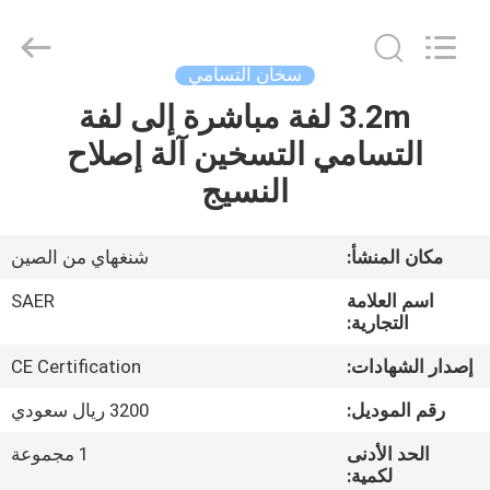
Shanghai
Color
Digital
Supplier
Co.,
سخان التسامي
Ltd..
All
Rights
3.2m لفة مباشرة إلى لفة
منزل
Reserved.
التسامي التسخين آلة إصلاح
المنتجات
النسيج
أشرطة
مكان المنشأ:
شنغهاي من الصين
فيديو
اسم العلامة
SAER
التجارية:
حول
إصدار الشهادات:
CE Certification
بنا
رقم الموديل:
3200 ريال سعودي
الحد الأدنى
1 مجموعة
جولة
لكمية: