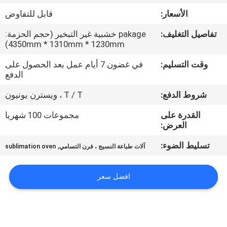
في
الأسعار:
قابل للتفاوض
المعمل
تفاصيل التغليف:
pakage خشبية غير التبخير (حجم الحزمة:
4350mm * 1310mm * 1230mm)
ضبط
وقت التسليم:
في غضون 7 أيام عمل بعد الحصول على
الجودة
الدفع
شروط الدفع:
T / T ، ويسترن يونيون
اتصل
القدرة على
مجموعات 100 شهريا
بنا
العرض:
تسليط الضوء:
,
آلات طباعة النسيج ، فرن التسامي
sublimation oven
أخبار
افضل سعر
جميع
القضايا