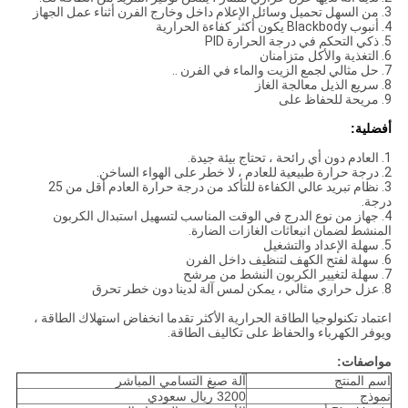
3. من السهل تحميل وسائل الإعلام داخل وخارج الفرن أثناء عمل الجهاز
4. أنبوب Blackbody يكون أكثر كفاءة الحرارية
5. ذكي التحكم في درجة الحرارة PID
6. التغذية والأكل متزامنان
7. حل مثالي لجمع الزيت والماء في الفرن ..
8. سريع الذيل معالجة الغاز
9. مريحة للحفاظ على
أفضلية:
1. العادم دون أي رائحة ، تحتاج بيئة جيدة.
2. درجة حرارة طبيعية للعادم ، لا خطر على الهواء الساخن.
3. نظام تبريد عالي الكفاءة للتأكد من درجة حرارة العادم أقل من 25
درجة.
4. جهاز من نوع الدرج في الوقت المناسب لتسهيل استبدال الكربون
المنشط لضمان انبعاثات الغازات الضارة.
5. سهلة الإعداد والتشغيل
6. سهلة لفتح الكهف لتنظيف داخل الفرن
7. سهلة لتغيير الكربون النشط من مرشح
8. عزل حراري مثالي ، يمكن لمس آلة لدينا دون خطر تحرق
اعتماد تكنولوجيا الطاقة الحرارية الأكثر تقدما انخفاض استهلاك الطاقة ،
ويوفر الكهرباء والحفاظ على تكاليف الطاقة.
مواصفات:
اسم المنتج
آلة صبغ التسامي المباشر
نموذج
3200 ريال سعودي