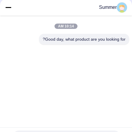
سخان التسامي عالي الأداء اكتب مباشرة سرعة العمل الموحدة
Summer
220-240 فولت الجهد التسامي الحرارة طابعة للمنسوجات مع درجة
حرارة عالية
10:14 AM
وحدة تنسيق تسخين بالألوان للتسخين الحراري ذات الحجم الكبير للتغذية
التلقائية
Good day, what product are you looking for?
فئات شعبية
جميع
آلة طباعة النسيج 
آلة طباعة المنسوجات 
الرقمية
الرقمية
طابعة UV DTF
طابعة DTF
آلة تقويم النسيج
طابعة UV
آلة طباعة العلم
طابعة المذيبات البيئية