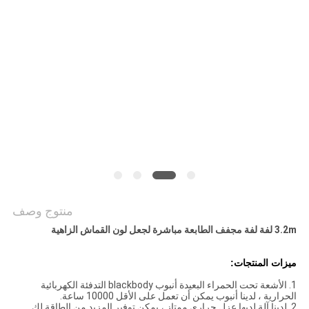
COMPANY
NEWS
خريطة
الموقع
سياسة
الخصوصية
منتوج وصف
3.2m لفة لفة مجفف الطابعة مباشرة لجعل لون القماش الزاهية
ميزات المنتجات:
1. الأشعة تحت الحمراء البعيدة أنبوب blackbody التدفئة الكهربائية
الحرارية ، لدينا أنبوب يمكن أن تعمل على الأقل 10000 ساعة.
2. لدينا آلة لديها عزل حراري ممتاز ، يمكن توفير المزيد من الطاقة لك.