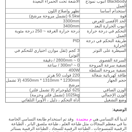
Blackbody أنبوب نموذج
الأشعة تحت الحمراء البعيدة
العمل
استخدام أساسا
تظهر وإصلاح اللون
قوة
6.5kw (تشمل مروحة مرشح)
الحد الأقصى للعرض
3300mm
أنبوب الحرارة البعد
3400mm
التحكم في درجة حرارة
درجة حرارة الغرفة ~ 250 درجة مئوية
العمل
طريقة التحكم في درجة
PID
الحرارة
السيطرة على التوتر
3 كجم (ثقل موازن اختياري للتحكم في
التوتر)
السرعة القصوى
0 ~ 2800mm / دقيقة
تصفية سرعة المروحة
0 ~ 300m³ / ساعة
تصفية مروحة السلطة
400W
طاقة كهربائية شغالة
220 فولت 50 هرتز
حجم الجهاز
4350mm * 1310mm * 1230mm (لا تشمل
مرشح
الوزن الصافي
625 كيلوجرام (لا تشمل فلتر)
الوزن الإجمالي
1025kg (تشمل فلتر وحزمة)
وضع التشغيل
أداة التحكم ، دليل ، الأوبرا التلقائي
الوضعية:
لدينا آلة التسامي هي
م معتمدة
. وقد تم استخدام طابعة التسامي الخاصة
بنا في معظم المجالات مثل طباعة العلم ، طباعة ملصق البانر ، الطباعة
الرقمية للمنسوجات ، الطباعة الرقمية للسجاد ، الطباعة الرقمية بستائر