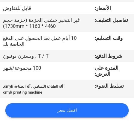
في
الأسعار:
قابل للتفاوض
المعمل
تفاصيل التغليف:
غير التبخير خشبي الحزمة (حزمة حجم
4460 * 1160 * 1730mm)
ضبط
وقت التسليم:
10 أيام عمل بعد الحصول على الدفع
الجودة
الخاصة بك
شروط الدفع:
T / T ، ويسترن يونيون
اتصل
القدرة على
100 مجموعة/شهر
بنا
العرض:
تسليط الضوء:
,
آلة الطباعة التسامي ، آلة الطباعة cmyk
أخبار
cmyk printing machine
جميع
افضل سعر
القضايا