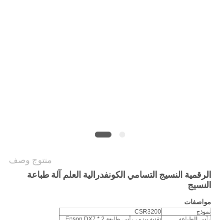
COMPANY
NEWS
خريطة
الموقع
سياسة
الخصوصية
منتوج وصف
الرقمية النسيج التسامي الكونفدرالية العلم آلة طباعة
النسيج
مواصفات
نموذج
CSR3200
رأس الطباعة
تقنية بيزو ، رأس طابعة Epson DX7 * 2