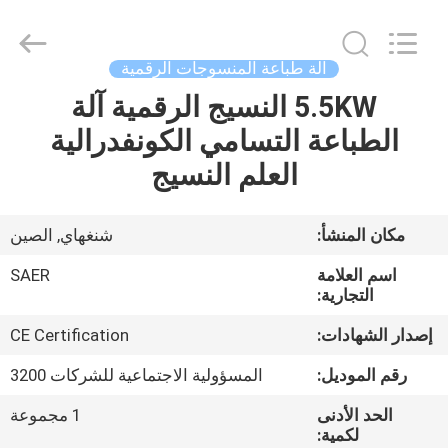
Shanghai
Color
Digital
Supplier
Co.,
آلة طباعة المنسوجات الرقمية
Ltd..
All
Rights
5.5KW النسيج الرقمية آلة
منزل
Reserved.
الطباعة التسامي الكونفدرالية
المنتجات
العلم النسيج
أشرطة
مكان المنشأ:
شنغهاي, الصين
فيديو
اسم العلامة
SAER
التجارية:
حول
إصدار الشهادات:
CE Certification
بنا
رقم الموديل:
المسؤولية الاجتماعية للشركات 3200
الحد الأدنى
1 مجموعة
جولة
لكمية: