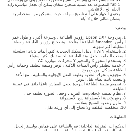
fabic المطبوعة بعد عملية تسخين سخان يمكن أن تجعل مباشرة راية
العلم الخ ، لا تتلاشى.
يحتوي الجهاز على آلة تلطيخ سهلة ، حيث ستتمكن من استخدام iy
بشكل مثالي خلال 3 أيام.
وصف:
1. مزدوجة Epson DX7 رؤوس الطباعة ، وسرعة أكبر ، وأطول عمر
الرأس. funcation الطباعة المتاحة ، وتصحيح رؤوس الطباعة ونقطة
المقابلة أكثر سهولة.
2. باستخدام HIWIN دليل السكك الحديدية كتم. ألمانيا IGUS سلسلة
السحب الصامت جعل بيئة الطباعة الخاصة بك أكثر استواءا
3. يستخدم المحور X والمحور Y محركات مؤازرة AC.
4. خدمة تنظيف رأس الطباعة الذكية ، توفر وظيفة تنظيف وحماية رأس
الطباعة بشكل آمن ومريح.
5. مجهزة بمحرك التغذية وظيفة النقل الإيجابية والسلبية ، مع الأخذ
والتغذية ثابت نظام نقل التوتر.
6. تصميم منصة الطباعة الفريدة لجعل القماش ناعمًا دائمًا في عملية
الطباعة.
7. نظام تصفية lampblack الفريد ، وجعل الصورة نظيفة جدا.
8. رفع وتغذية الأسطوانة نفخ الأسطوانة.
9. تناول وتغذية النسيج بسلاسة
10. منخفضة التكلفة ولا تحتاج إلى أي ورقة نقل.
التطبيقات:
الديكورات المنزلية الداخلية: قم بالطباعة على قماش بوليستر لجعل
ستائر النوافذ وأغطية المائدة والأوراق وما إلى ذلك.