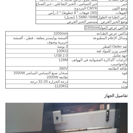
حبر
حبر التسامي ، الحبر التفاعلي ، حبر الصباغ
وضع اللون
CMYK المزدوج
الفوهات
(180 فوهات * 8 خطوط) * 2 رأس
رأس الطباعة الطول
1.5MM / 6MM (تعديل)
وضع الحبر العرض
مستمر الحبر العرض
ماكس عرض المواد
3300mm
ماكس عرض الطباعة
3200mm
وسائل الإعلام المطبوعة
أقمشة بوليستر مغلفة ، قطن ، أقمشة
حريرية وصوف
لفة Owter القطر
3 بوصة
أقصى وزن للمواد لفة
100KG
جهة تعامل
USB 2.0
الرامات "الذاكرة العشوائية في الهواتف
128M
والحواسيب
طاقة الطابعة
380V
قوة
سخان صبغ التسامي المباشر 3500W
طابعة 2000W
بيئة
درجة الحرارة 20-32 درجة
وزن
1120KG
تفاصيل الجهاز