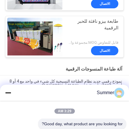
الاتصال
طابعة بيزو نافثة للحبر
الرقمية
قابل للتفاوض MOQ:مجموعة واحدة
الاتصال
آلة طباعة المنسوجات الرقمية
نموذج رقمي جديد نظام الطباعة النسيجية كل شيء في واحد مع 4 أو 8
أجهزة i3200 رأس الطباعة CMYK أو CMYKGRBK
Summer
شنغهاي SAER COLOR 4 ألوان أو 8 ألوان نظام الطباعة النسيجية
الرقمية 3200mm
3:29 AM
كل شيء في واحد مطبعة رقمية بوليستر مطبعة التخفيف المباشر
النسيج مصنع إمدادات 3.2m آلة طباعة العلم
Good day, what product are you looking for?