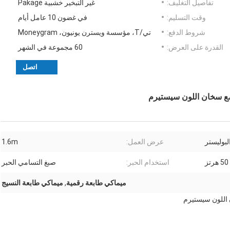
تفاصيل التغليف:
غير التبخير خشبية Pakage
وقت التسليم:
في غضون 10 عامل أيام
شروط الدفع:
تي/T، مؤسسة ويسترن يونيون، Moneygram
القدرة على العرض:
60 مجموعة في الشهر
اتصل
لبوليستر
عرض العمل:
1.6m
استخدام الحبر:
صبغ التسامي الحبر
ميماكي طابعة رقمية
,
ميماكي طابعة النسيج