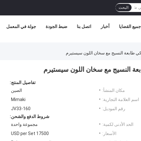
البحث
جميع القضايا
أخبار
اتصل بنا
ضبط الجودة
جولة في المعمل
تفاصيل المنتج:
مكان المنشأ:
الصين
اسم العلامة التجارية:
Mimaki
رقم الموديل:
JV33-160
شروط الدفع والشحن:
الحد الأدنى لكمية:
مجموعة واحدة
الأسعار:
17500 USD per Set