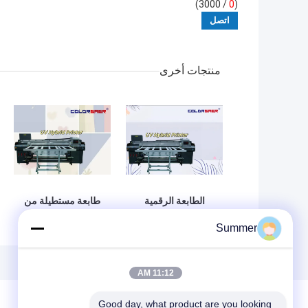
/ 3000)
0
(
منتجات أخرى
الطابعة الرقمية
طابعة مستطيلة من
التلقائية ذات الستة
طابعة إلى طابعة
Summer
أقدام للطابعة
طابعة UV طابعة
والطابعة
هجينة للملصقات
الإعلانية المواد
الديكورية الإلكترونية
11:12 AM
الحرف
Good day, what product are you looking 