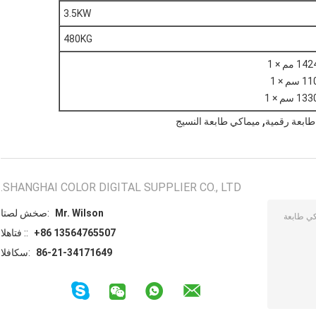
3.5KW
480KG
,
ابعة رقمية
ميماكي طابعة النسيج
SHANGHAI COLOR DIGITAL SUPPLIER CO., LTD.
Mr. Wilson
اتصل شخص:
+86 13564765507
الهاتف ::
86-21-34171649
الفاكس: