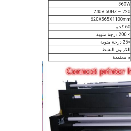
360W
220 ~ 240V 50HZ
620X565X1100mm
60 كجم
> 200 درجة مئوية
<25 درجة مئوية
الكربون النشط
م معتمدة