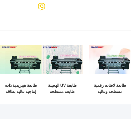
طابعة لافتات رقمية
طابعة UV الهجينة
طابعة هيبريدية ذات
مسطحة وعالية
طابعة مسطحة
إنتاجية عالية بطاقة
الجودة بتقنية UV
وسلسلة لسلسلة
حبر فوق البنفسجية
الهجينة، وطابعة لفات
المخطط للمعادن
حجم الطباعة 1.8m
الخشب الزجاج الجلد
مع لفة إلى لفة
القماش الملصقات
وشكل غير منتظم
المرنة الفينيل
متعدد الوظائف للبيع