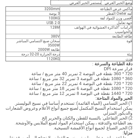
وضع الحبر العرض
مستمر الحبر العرض
ماكس عرض الطباعة
3200mm
لفة Owter القطر
3 بوصة
أقصى وزن للمواد لفة
100KG
جهة تعامل
USB 2.0
الرامات "الذاكرة العشوائية في الهواتف
128M
والحواسيب
طاقة الطابعة
380V
قوة
سخان صبغ التسامي المباشر
3500W
طابعة 2000W
بيئة
درجة الحرارة 20-32 درجة
وزن
1120KG
دقة الطباعة والسرعة
:
قرار سرعة DPI
720 * 360 نقطة في البوصة 2 تمرير 40 متر مربع / ساعة
360 * 1080 نقطة في البوصة 3 تمرير 32 متر مربع / ساعة
720 * 720 نقطة في البوصة 4 تمرير 22 متر مربع / ساعة
720 * 1080 نقطة في البوصة 6 تمرير 18 متر مربع / ساعة
720 * 1440 نقطة في البوصة 8 تمرير 12 متر مربع / ساعة
الحبر والمواد المتاحة:
1) الحبر التسامي (المياه القائمة): تستخدم أساسا في نسيج البوليستر.
يمكن استخدام النسيج المكتمل لصنع جميع أنواع الأعلام وعروض الشعارات
والديكور المنزلي
2) الحبر التفاعلي: بالنسبة للقطن والكتان والحرير إلخ.
بعد الطباعة والتدفئة ، يمكن استخدام المواد لصنع الملابس والأوشحة.
3) الحبر الصباغ: لجميع أنواع الأقمشة النسيجية.
مزايا:
طباعة مباشرة على بوليستر ، نسيج القطن ، لا تحتاج إلى أي ورقة نقل.