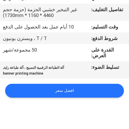
في
تفاصيل التغليف:
غير التبخير خشبي الحزمة (حزمة حجم
المعمل
4460 * 1160 * 1730mm)
وقت التسليم:
10 أيام عمل بعد الحصول على الدفع
ضبط
شروط الدفع:
T / T ، ويسترن يونيون
الجودة
القدرة على
50 مجموعة/شهر
العرض:
اتصل
تسليط الضوء:
,
آلة الطباعة الرقمية النسيج ، آلة طباعة راية
بنا
banner printing machine
أخبار
افضل سعر
جميع
القضايا