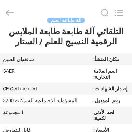
Shanghai
Color
Digital
Supplier
Co.,
آلة طباعة العلم
Ltd..
All
Rights
التلقائي آلة طابعة طابعة الملابس
منزل
Reserved.
الرقمية النسيج للعلم / الستار
المنتجات
مكان المنشأ:
شانغهاي الصين
أشرطة
اسم العلامة
SAER
فيديو
التجارية:
إصدار الشهادات:
CE Certificated
حول
رقم الموديل:
المسؤولية الاجتماعية للشركات 3200
بنا
الحد الأدنى
1 مجموعة
لكمية:
جولة
الأسعار:
قابل للتفاوض