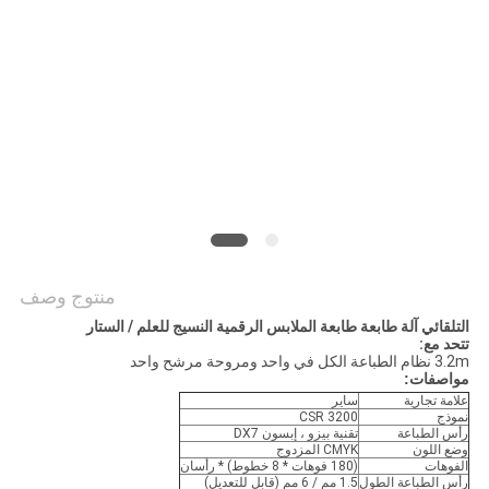
COMPANY
NEWS
خريطة
الموقع
سياسة
الخصوصية
منتوج وصف
التلقائي آلة طابعة طابعة الملابس الرقمية النسيج للعلم / الستار
تتحد مع:
3.2m نظام الطباعة الكل في واحد ومروحة مرشح واحد
مواصفات:
علامة تجارية
ساير
نموذج
CSR 3200
رأس الطباعة
تقنية بيزو ، إبسون DX7
وضع اللون
CMYK المزدوج
الفوهات
(180 فوهات * 8 خطوط) * رأسان
رأس الطباعة الطول
1.5 مم / 6 مم (قابل للتعديل)