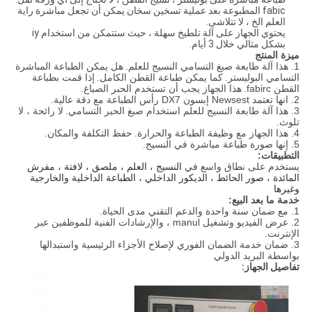
fabic المطبوعة بعد عملية تسخين سخان يمكن أن تجعل مباشرة راية
العلم الخ ، لا تتلاشى.
يحتوي الجهاز على آلة تلطيخ سهلة ، حيث ستتمكن من استخدام iy
بشكل مثالي خلال 3 أيام.
ميزة المنتج
1. هذا آلة طابعة صبغ التسامي النسيج للعلم.
هل يمكن الطباعة المباشرة
التسامي البوليستر.
كما يمكن طباعة القطن الكامل.
إذا قمت بطباعة
القطن fabirc.
هذا الجهاز يجب أن تستخدم الحبر الصباغ.
2. انها تعتمد Newsest إبسون DX7 رأس الطباعة مع دقة عالية.
3. هذا آلة طابعة النسيج للعلم استخدام صبغ الحبر التسامي.
لا رائحة ، لا
تلوث.
4. هذا الجهاز مع وظيفة الطباعة والحرارة.
حفظ التكلفة والمكان.
5. إنها صورة طباعة مباشرة في النسيج.
التطبيقات:
يستخدم على نطاق واسع في
النسيج ، العلم ، ملصق ، لافتة ، مفرش
المائدة ، صور الحائط ، الديكور الداخلي ، الطباعة الداخلية والخارجية
وغيرها
خدمة ما بعد البيع:
1. مع ضمان سنة واحدة والدعم التقني مدى الحياة.
2. عرض الفيديو وتشغيل manul ، والإرشادات الفنية للموظفين عبر
الإنترنت.
3. ضمان خدمة الضمان الفوري لإصلاح الأجزاء الرئيسية واستبدالها
بواسطة البريد الدولي
تفاصيل الجهاز: