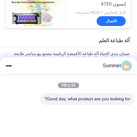
إبسون 4720
قابل للتفاوض MOQ:1 مجموعة
الاتصال
آلة طباعة العلم
ضمان مدى الحياة آلة طباعة الأقمشة الرقمية مصنع بيع مباشر طابعة
نسيجية عالية الدقة للمواد القطنية والبوليستر
Summer
نظام الطباعة الرقمية للأقمشة 4color/CMYK 3200mm مخطط
النسيج الشكل الكبير مع رأس الطباعة الصناعية KJ4B-QL
2:16 PM
رأس الطباعة الصناعية طابعة رقمية للمنسوجات كبيرة الحجم آلة
التسامي مع رأس الطباعة KJ4B-QL
Good day, what product are you looking for?
فئات شعبية
جميع
آلة طباعة النسيج 
آلة طباعة المنسوجات 
الرقمية
الرقمية