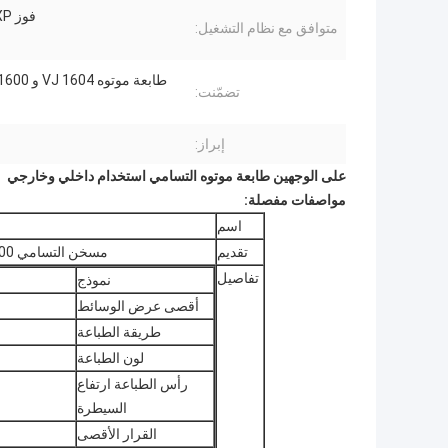
فوز XP ووين 7
متوافق مع نظام التشغيل:
تضمّنت:
إبراز:
على الوجهين طابعة موتوه التسامي استخدام داخلي وخارجي
مواصفات مفصلة:
اسم
تقديم
مسخن التسامي SR1600 ، طابعة Mutoh VJ1604 ، مروحة تصفية الكربون المنشط
تفاصيل
نموذج
أقصى عرض الوسائط
طريقة الطباعة
لون الطباعة
رأس الطباعة ارتفاع
السيطرة
القرار الأقصى