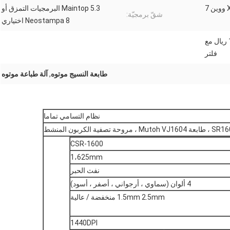
Maintop 5.3 البرمجيات التمزق أو
شقّ برمجيّة:
Neostampa 8 اختياري
طابعة موتوه VJ 1604 و 1600 ريال مع
فلتر
طابعة النسيج موتوه
,
آلة طباعة موتوه
نظام التسامي تماما
CSR-1600
1،625mm
نفث الحبر
4 ألوان (سماوي ، أرجواني ، أصفر ، أسود)
1.5mm 2.5mm منخفضة / عالية
1440DPI