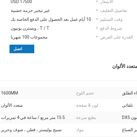
الأسعار:
17500 USD
تفاصيل التغليف:
غير تبخير حزمة خشبية
وقت التسليم:
10 أيام عمل بعد الحصول على الدفع الخاصة بك
شروط الدفع:
T / T ، ويسترن يونيون
القدرة على العرض:
مجموعات 100 شهريا
اتصل
عدد الألوان
اء الطلق
حجم اللوح:
1600MM
تلقائي
لون & صفحة:
متعدد الألوان
 DX5
يطبع سرعة:
15.5 متر مربع / ساعة في 4 تمريرات
ر الصباغ
مواد:
نسيج بوليستر ، قطن ، صوف وحرير