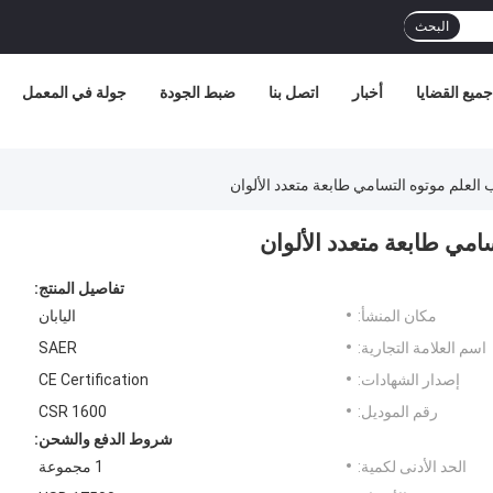
البحث
جميع القضايا
أخبار
اتصل بنا
ضبط الجودة
جولة في المعمل
العلم موتوه التسامي طابعة متعدد الألوان
امي طابعة متعدد الألوان
تفاصيل المنتج:
مكان المنشأ:
اليابان
اسم العلامة التجارية:
SAER
إصدار الشهادات:
CE Certification
رقم الموديل:
CSR 1600
شروط الدفع والشحن:
الحد الأدنى لكمية:
1 مجموعة