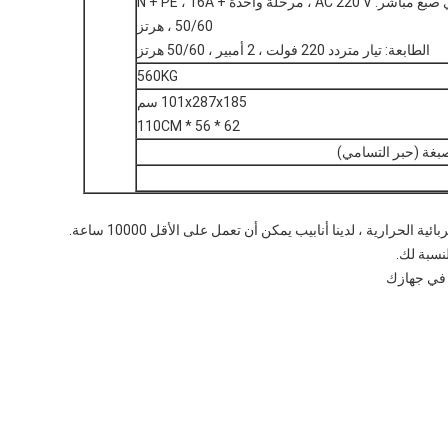
سخان تسامي صبغ مباشر: AC 220 V ، مرحلة واحدة + N + PE ، 16A
، 50/60 هرتز
الطابعة: تيار متردد 220 فولت ، 2 أمبير ، 50/60 هرتز
560KG
101x287x185 سم
62 * 56 * 110CM
بغة (حبر التسامي)