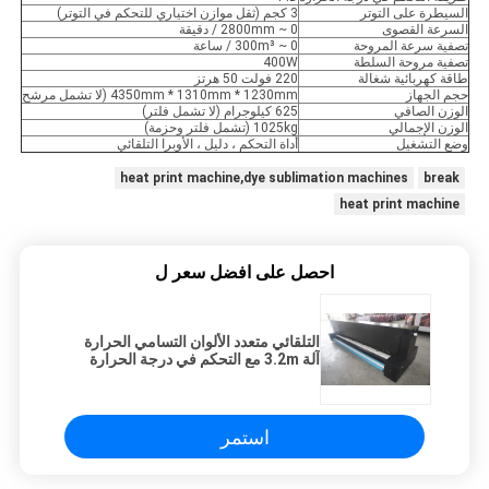
السيطرة على التوتر
3 كجم (ثقل موازن اختياري للتحكم في التوتر)
السرعة القصوى
0 ~ 2800mm / دقيقة
تصفية سرعة المروحة
0 ~ 300m³ / ساعة
تصفية مروحة السلطة
400W
طاقة كهربائية شغالة
220 فولت 50 هرتز
حجم الجهاز
4350mm * 1310mm * 1230mm (لا تشمل مرشح
الوزن الصافي
625 كيلوجرام (لا تشمل فلتر)
الوزن الإجمالي
1025kg (تشمل فلتر وحزمة)
وضع التشغيل
أداة التحكم ، دليل ، الأوبرا التلقائي
heat print machine,dye sublimation machines
break
heat print machine
احصل على افضل سعر ل
التلقائي متعدد الألوان التسامي الحرارة
آلة 3.2m مع التحكم في درجة الحرارة
PID
استمر