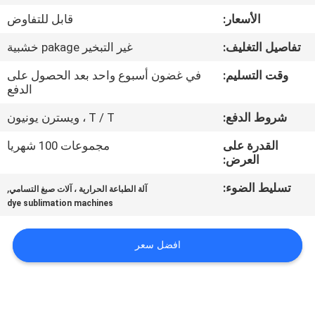
في
الأسعار:
قابل للتفاوض
المعمل
تفاصيل التغليف:
غير التبخير pakage خشبية
ضبط
وقت التسليم:
في غضون أسبوع واحد بعد الحصول على
الدفع
الجودة
شروط الدفع:
T / T ، ويسترن يونيون
اتصل
القدرة على
مجموعات 100 شهريا
العرض:
بنا
تسليط الضوء:
,
آلة الطباعة الحرارية ، آلات صبغ التسامي
dye sublimation machines
أخبار
افضل سعر
جميع
القضايا