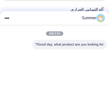
آلة التسامي الحراري
Summer
3.2m تسخين صبغ التسامي معدات تثبيت اللون
وحدة التثبيت الحرارية آلة التسامي 3.2m سخان الطابعة
2:04 AM
آلة طباعة حرارية تلقائية 3.2 م عرض العمل وحدة تثبيت حجم كبير
Good day, what product are you looking for?
فئات شعبية
جميع
آلة طباعة النسيج 
آلة طباعة المنسوجات 
الرقمية
الرقمية
طابعة UV DTF
طابعة DTF
آلة تقويم النسيج
طابعة UV