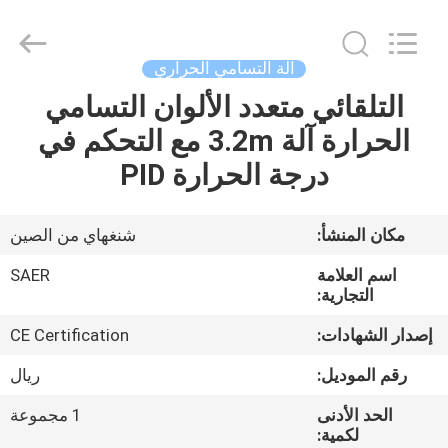
Shanghai
Color
Digital
Supplier
Co.,
آلة التسامي الحراري
Ltd..
All
Rights
التلقائي متعدد الألوان التسامي
منزل
Reserved.
الحرارة آلة 3.2m مع التحكم في
المنتجات
درجة الحرارة PID
أشرطة
مكان المنشأ:
شنغهاي من الصين
فيديو
اسم العلامة
SAER
التجارية:
حول
إصدار الشهادات:
CE Certification
بنا
رقم الموديل:
ريال
الحد الأدنى
1 مجموعة
جولة
لكمية: