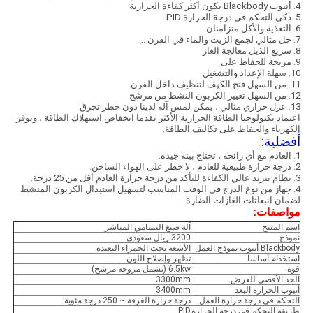
4. أنبوب Blackbody يكون أكثر كفاءة الحرارية
5. ذكي التحكم في درجة الحرارة PID
6. التغذية والأكل متزامنان
7. حل مثالي لجمع الزيت والماء في الفرن ..
8. سريع الذيل معالجة الغاز
9. مريحة للحفاظ على
10. سهلة الإعداد والتشغيل
11. من السهل فتح الكهف لتنظيف داخل الفرن
12. من السهل تغيير الكربون النشط من مرشح
13. عزل حراري مثالي ، يمكن لمس آلة لدينا دون خطر تحرق
اعتماد تكنولوجيا الطاقة الحرارية الأكثر تقدما انخفاض استهلاك الطاقة ، ويوفر
الكهرباء والحفاظ على تكاليف الطاقة.
أفضلية:
1. العادم مع أي رائحة ، تحتاج بيئة جيدة.
2. درجة حرارة طبيعية للعادم ، لا خطر على الهواء الساخن.
3. نظام تبريد عالي الكفاءة للتأكد من درجة حرارة العادم أقل من 25 درجة.
4. جهاز من نوع الدرج في الوقت المناسب لتسهيل استبدال الكربون المنشط
لضمان انبعاثات الغازات الضارة.
مواصفات:
اسم المنتج
آلة صبغ التسامي المباشر
نموذج
3200 ريال سعودي
Blackbody أنبوب نموذج العمل
الأشعة تحت الحمراء البعيدة
استخدام أساسا
تظهر وإصلاح اللون
قوة
6.5kw (تشمل مروحة مرشح)
الحد الأقصى للعرض
3300mm
أنبوب الحرارة البعد
3400mm
التحكم في درجة حرارة العمل
درجة حرارة الغرفة ~ 250 درجة مئوية
طريقة التحكم في درجة الحرارة
PID