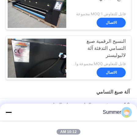
قابل للتفاوض MOQ:1 مجموعة
الاتصال
النسيج الرقمية صبغ
التسامي التدفئة آلة
لالبوليستر
قابل للتفاوض MOQ:مجموعة واحدة
الاتصال
آلة صبغ التسامي
1.8 م وحدة تثبيت صبغ البوليستر معدات التسامي
Summer
معدات التسامي الصبغية ثلاثية الرؤوس من إبسون 4720 مع حبر مائي /
مشتت
10:12 AM
3.5kw قوة صبغ التسامي آلة النسيج التسامي مجفف 1600mm عرض