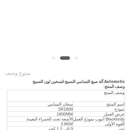
COMPANY
NEWS
خريطة
الموقع
سياسة
الخصوصية
منتوج وصف
Automotic آلة صبغ التسامي النسيج لتسخين لون النسيج
وصف المنتج:
وصف المنتج
اسم المنتج
سخان التسامي
نموذج
SR1800
عرض العمل
1800MM
Blackbody أنبوب نموذج العمل
الأشعة تحت الحمراء البعيدة
القوة الأولى
3.8KW
توتر
0 إلى 1.2 كجم