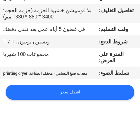
في
تفاصيل التغليف:
بلا فومييشن خشبية الحزمة (حزمة الحجم:
المعمل
3400 * 880 * 1330 مم)
وقت التسليم:
في غضون 5 أيام عمل بعد تلقي دفعتك
ضبط
شروط الدفع:
ويسترن يونيون، T / T
الجودة
القدرة على
مجموعات 100 شهريا
العرض:
اتصل
تسليط الضوء:
,
معدات صبغ التسامي ، مجفف الطباعة
printing dryer
بنا
افضل سعر
أخبار
جميع
القضايا