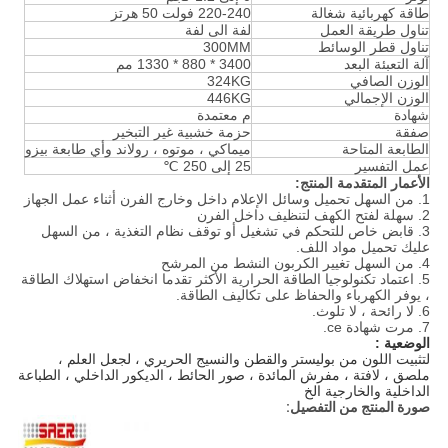
طاقة كهربائية شغالة
220-240 فولت 50 هرتز
تناول طريقة العمل
لفة الى لفة
تناول قطر الوسائط
300MM
آلة التعبئة البعد
3400 * 880 * 1330 مم
الوزن الصافي
324KG
الوزن الإجمالي
446KG
شهادة
م معتمدة
صفقة
حزمة خشبية غير التبخير
الطابعة المتاحة
ميماكي ، موتوه ، رولاند وأي طابعة بيزو
عمل التفسير
25 إلى 250 ℃
الأعمار
المتقدمة
المنتج:
1. من السهل تحميل وسائل الإعلام داخل وخارج الفرن أثناء عمل الجهاز
2. سهلة لفتح الكهف لتنظيف داخل الفرن
3. قابض خاص للتحكم في تشغيل أو توقف نظام التغذية ، من السهل
عليك تحميل مواد اللف.
4. من السهل
تغيير
الكربون النشط من المرشح
5. اعتماد تكنولوجيا الطاقة الحرارية الأكثر تقدما انخفاض استهلاك الطاقة
، يوفر الكهرباء والحفاظ على تكاليف الطاقة.
6. لا رائحة ، لا تلوث.
7. مرت شهادة ce.
الوضعية :
لتثبيت اللون من بوليستر والقطن والنسيج الحريري ، لجعل العلم ،
ملصق ، لافتة ، مفرش المائدة ، صور الحائط ، الديكور الداخلي ، الطباعة
الداخلية والخارجية الخ
صورة المنتج من التفصيل: