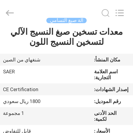
Shanghai
Color
Digital
Supplier
Co.,
آلة صبغ التسامي
Ltd..
All
Rights
معدات تسخين صبغ النسيج الآلي
منزل
Reserved.
لتسخين النسيج اللون
المنتجات
مكان المنشأ:
شنغهاي من الصين
أشرطة
اسم العلامة
SAER
فيديو
التجارية:
إصدار الشهادات:
CE Certification
حول
رقم الموديل:
1800 ريال سعودي
بنا
الحد الأدنى
1 مجموعة
لكمية:
جولة
الأسعار:
قابل للتفاوض