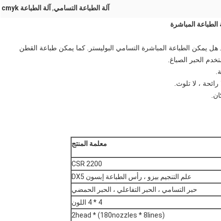
آلة الطباعة التسامي
,
آلة الطباعة cmyk
الطباعة المباشرة
هل يمكن الطباعة المباشرة التسامي البوليستر.
كما يمكن طباعة القطن
خدم الحبر الصباغ.
 رائحة ، لا تلوث.
ان.
معلمة المنتج
CSR 2200
علم التنجيم بيزو ، رأس الطباعة إبسون DX5
حبر التسامي ، الحبر التفاعلي ، الحبر الحمضي
4 * 4 اللون
(180nozzles * 8lines) * 2head