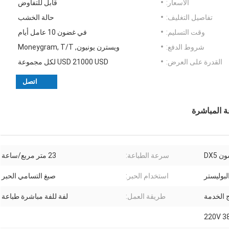
الأسعار:
قابل للتفاوض
تفاصيل التغليف:
حالة الخشب
وقت التسليم:
في غضون 10 عامل أيام
شروط الدفع:
ويسترن يونيون, Moneygram, T/T
القدرة على العرض:
USD 21000 USD لكل مجموعة
اتصل
ة المباشرة
 DX5
سرعة الطباعة:
23 متر مربع/ساعة
لبوليستر
استخدام الحبر:
صبغ التسامي الحبر
 الخدمة
طريقة العمل:
لفة للفة مباشرة طباعة
220V 3