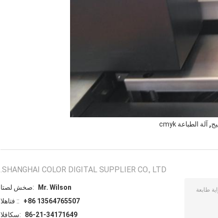
,
يج
آلة الطباعة cmyk
SHANGHAI COLOR DIGITAL SUPPLIER CO., LTD.
Mr. Wilson
اتصل شخص:
+86 13564765507
الهاتف ::
86-21-34171649
الفاكس: