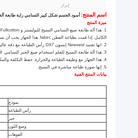
إبراز:
اسم المنتج:
أسود الجسم شكل كبير التسامي راية طابعة آلة 
ميزة المنتج
1. هذا آلة طابعة صبغ التسامي النسيج للبوليستر و Fullcotton.
الكامل.
إذا قمت بطباعة القطن fabirc.
هذا الجهاز يجب أن تست
2. انها تعتمد Newsest إبسون DX7 رأس الطباعة مع دقة عالية.
3. هذا آلة طابعة النسيج للعلم استخدام صبغ الحبر التسامي.
لا
4. هذا الجهاز مع وظيفة الطباعة والحرارة.
حفظ التكلفة والمك
5. إنها صورة طباعة مباشرة في النسيج.
بيانات المنتج الفنية
نموذج
رأس الطباعة
حبر
وضع اللون
الفوهات