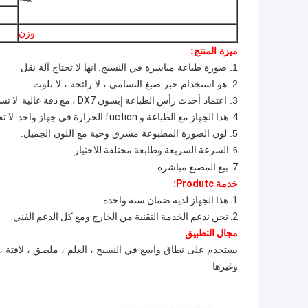
وزن
ميزة المنتج:
1. صورة طباعة مباشرة في النسيج.
انها لا تحتاج آلة نقل
2. هو استخدام حبر صبغ التسامي ، لا رائحة ، لا تلوث
3. اعتماد أحدث
رأس الطباعة إبسون DX7 ، مع دقة عالية. لا تسد.
4. هذا الجهاز مع الطباعة و fuction الحرارة في جهاز واحد. لا تحتاج شراء آلة نقل سخان أخرى ، وتوفير المال والفضاء.
5.
لون الصورة المطبوعة مشرق وحية مع اللون الجميل.
السرعة السريعة وطابعة مختلفة للاختيار.
6.
7. بيع المصنع مباشرة.
خدمة Produtc:
1. هذا الجهاز لديه ضمان سنة واحدة.
2. نحن ندعم الخدمة التقنية من الخارج ومع كل الدعم الفني.
مجال التطبيق
يستخدم على نطاق واسع في
النسيج ، العلم ، ملصق ، لافتة ،
وغيرها