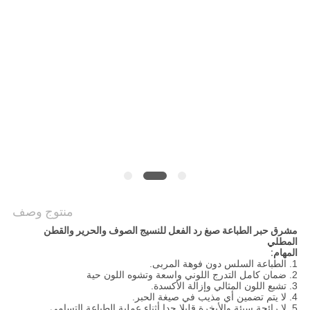
COMPANY
NEWS
خريطة
الموقع
سياسة
الخصوصية
منتوج وصف
مشرق حبر الطباعة صبغ رد الفعل للنسيج الصوف والحرير والقطن
المطلي
المهام:
1. الطباعة السلس دون فوهة المربى.
2. ضمان كامل التدرج اللوني واسعة وتشوه اللون حية
3. تشبع اللون المثالي وإزالة الأكسدة.
4. لا يتم تضمين أي مذيب في صيغة الحبر.
5. لا رائحة سيئة والأبخرة قليلا جدا أثناء عملية الطباعة التسامي.