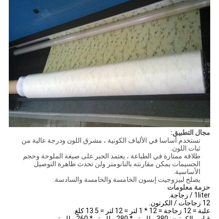
مجال التطبيق:
تستخدم أساسا في الألياف الكونية ، مشرق اللون ودرجة عالية من
ثبات اللون.
طلاقة ممتازة في الطباعة ، يعتمد الحبر على صيغة الملوحة وحجم
الجسيمات يمكن مقارنته بالنانومتر ولن تحدث ظاهرة التوصيل
الأساسية.
يصلح لبيزوجيت إبسون الخامسة والخامسة والسادسة.
حزمة معلومات
1liter / زجاجة.
12 زجاجات / الكرتون.
علبة = 12 زجاجة = 12 * 1 لتر = 12 لتر = 13.5 كلغ.
قياس الكرتون: 380 ملليمتر * 280 ملليمتر * 260 ملليمتر