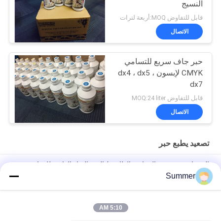
النسيج
قابل للتفاوض MOQ:أربعة لترات
الاتصال
حبر جاف سريع للتسامي
CMYK لإبسون dx4 ، dx5 ،
dx7
قابل للتفاوض MOQ:24 liter
الاتصال
تصعيد يطبع حبر
الحبر إبسون رئيس التسامي الطابعة / الحبر المياه القائمة للمواد
المغلفة
Summer
حبر تسامي صبغ الإعلانات الخارجية لرأس الطباعة Dx5 / Dx7 على
الملابس
5:10 AM
حبر صبغ مائي رقمي لرأس الطباعة من إبسون