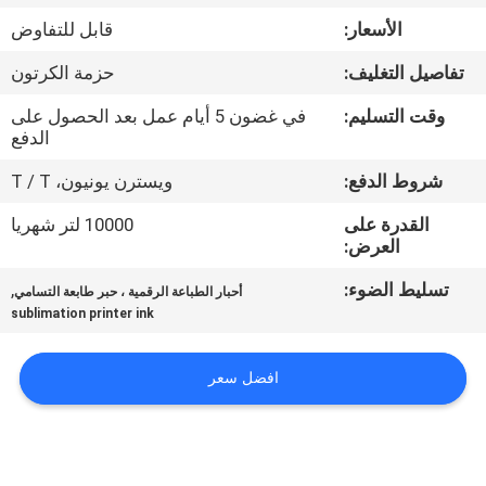
في
الأسعار:
قابل للتفاوض
المعمل
تفاصيل التغليف:
حزمة الكرتون
ضبط
وقت التسليم:
في غضون 5 أيام عمل بعد الحصول على
الدفع
الجودة
شروط الدفع:
ويسترن يونيون، T / T
اتصل
القدرة على
10000 لتر شهريا
العرض:
بنا
تسليط الضوء:
,
أحبار الطباعة الرقمية ، حبر طابعة التسامي
sublimation printer ink
أخبار
افضل سعر
جميع
القضايا