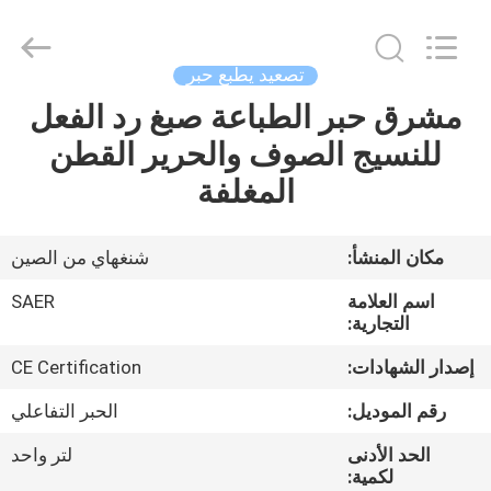
Shanghai
Color
Digital
Supplier
Co.,
تصعيد يطبع حبر
Ltd..
All
Rights
مشرق حبر الطباعة صبغ رد الفعل
منزل
Reserved.
للنسيج الصوف والحرير القطن
المنتجات
المغلفة
أشرطة
مكان المنشأ:
شنغهاي من الصين
فيديو
اسم العلامة
SAER
التجارية:
حول
إصدار الشهادات:
CE Certification
بنا
رقم الموديل:
الحبر التفاعلي
الحد الأدنى
لتر واحد
جولة
لكمية: