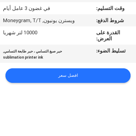
في
وقت التسليم:
في غضون 3 عامل أيام
المعمل
شروط الدفع:
ويسترن يونيون, Moneygram, T/T
ضبط
القدرة على
10000 لتر شهريا
العرض:
الجودة
تسليط الضوء:
,
حبر صبغ التسامي ، حبر طابعة التسامي
sublimation printer ink
اتصل
بنا
افضل سعر
أخبار
جميع
القضايا