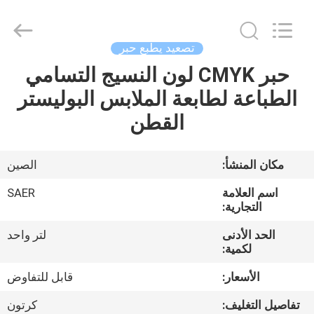
Shanghai
Color
Digital
Supplier
Co.,
تصعيد يطبع حبر
Ltd..
All
Rights
حبر CMYK لون النسيج التسامي
منزل
Reserved.
الطباعة لطابعة الملابس البوليستر
المنتجات
القطن
أشرطة
مكان المنشأ:
الصين
فيديو
اسم العلامة
SAER
التجارية:
حول
الحد الأدنى
لتر واحد
لكمية:
بنا
الأسعار:
قابل للتفاوض
جولة
تفاصيل التغليف:
كرتون