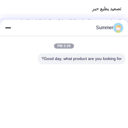
تصعيد يطبع حبر
الحبر إبسون رئيس التسامي الطابعة / الحبر المياه القائمة للمواد
المغلفة
Summer
حبر تسامي صبغ الإعلانات الخارجية لرأس الطباعة Dx5 / Dx7 على
الملابس
3:39 PM
حبر صبغ مائي رقمي لرأس الطباعة من إبسون
Good day, what product are you looking for?
فئات شعبية
جميع
آلة طباعة النسيج 
آلة طباعة المنسوجات 
الرقمية
الرقمية
طابعة UV DTF
طابعة DTF
آلة تقويم النسيج
طابعة UV