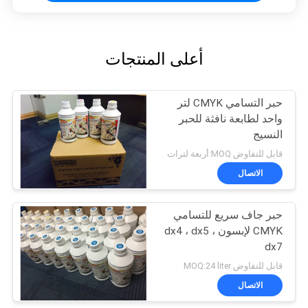
أعلى المنتجات
حبر التسامي CMYK لتر
واحد لطابعة نافثة للحبر
النسيج
قابل للتفاوض MOQ:أربعة لترات
الاتصال
حبر جاف سريع للتسامي
CMYK لإبسون dx4 ، dx5 ،
dx7
قابل للتفاوض MOQ:24 liter
الاتصال