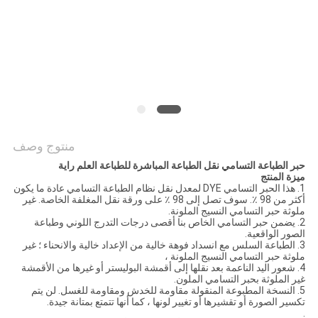
COMPANY
NEWS
خريطة
الموقع
منتوج وصف
سياسة
حبر الطباعة التسامي نقل الطباعة المباشرة للطباعة العلم راية
الخصوصية
ميزة المنتج
1. هذا الحبر التسامي DYE لمعدل نقل نظام الطباعة التسامي عادة ما يكون
أكثر من 98 ٪. سوف تصل إلى 98 ٪ على ورقة نقل المغلفة الخاصة. غير
ملوثة حبر التسامي النسيج الملونة.
2. يضمن حبر التسامي الخاص بنا أقصى درجات التدرج اللوني وطباعة
الصور الواقعية.
3. الطباعة السلس مع انسداد فوهة خالية من الإعداد خالية والانحناء ؛ غير
ملوثة حبر التسامي النسيج الملونة ،
4. شعور اليد الناعمة بعد نقلها إلى أقمشة البوليستر أو غيرها من الأقمشة
غير الملوثة بحبر التسامي الملون.
5. النسخة المطبوعة المنقولة مقاومة للخدش ومقاومة للغسل. لن يتم
تكسير الصورة أو تقشيرها أو تغيير لونها ، كما أنها تتمتع بمتانة جيدة.
.