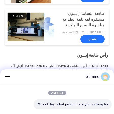
طابعة التسامي إبسون
مستقرة لفة للفة الطباعة
مباشرة للنسيج البوليستر
18900-23800usd MOQ:مجموعة واحدة
الاتصال
رأس طابعة إبسون
SAER I3200 رأس الطباعة CMYK 4 ألوان و CMYKGRBK 8 ألوان آلة
الطباعة النسيجية 3.2m للمواد البوليستر والقطن
Summer
طابعة 2m و 3.2m آلة الطباعة النسيجية الرقمية طابعة النسيج للمواد
القطنية والبوليستر
8:04 AM
الرقمية المباشرة النافثة للحبر النسيج تنسيق كبير صبغ التسامي آلة
طباعة النسيج Impresora De
Good day, what product are you looking for?
فئات شعبية
جميع