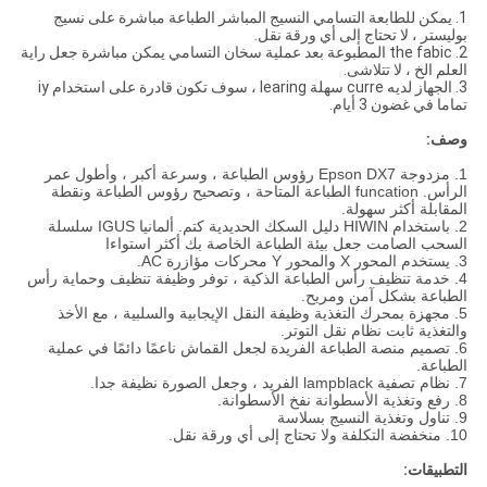
1.
يمكن للطابعة التسامي النسيج المباشر الطباعة مباشرة على نسيج
بوليستر ، لا تحتاج إلى أي ورقة نقل.
2. the fabic المطبوعة بعد عملية سخان التسامي يمكن مباشرة جعل راية
العلم الخ ، لا تتلاشى.
3. الجهاز لديه curre سهلة learing ، سوف تكون قادرة على استخدام iy
تماما في غضون 3 أيام.
وصف:
1. مزدوجة Epson DX7 رؤوس الطباعة ، وسرعة أكبر ، وأطول عمر
الرأس. funcation الطباعة المتاحة ، وتصحيح رؤوس الطباعة ونقطة
المقابلة أكثر سهولة.
2. باستخدام HIWIN دليل السكك الحديدية كتم. ألمانيا IGUS سلسلة
السحب الصامت جعل بيئة الطباعة الخاصة بك أكثر استواءا
3. يستخدم المحور X والمحور Y محركات مؤازرة AC.
4. خدمة تنظيف رأس الطباعة الذكية ، توفر وظيفة تنظيف وحماية رأس
الطباعة بشكل آمن ومريح.
5. مجهزة بمحرك التغذية وظيفة النقل الإيجابية والسلبية ، مع الأخذ
والتغذية ثابت نظام نقل التوتر.
6. تصميم منصة الطباعة الفريدة لجعل القماش ناعمًا دائمًا في عملية
الطباعة.
7. نظام تصفية lampblack الفريد ، وجعل الصورة نظيفة جدا.
8. رفع وتغذية الأسطوانة نفخ الأسطوانة.
9. تناول وتغذية النسيج بسلاسة
10. منخفضة التكلفة ولا تحتاج إلى أي ورقة نقل.
التطبيقات: