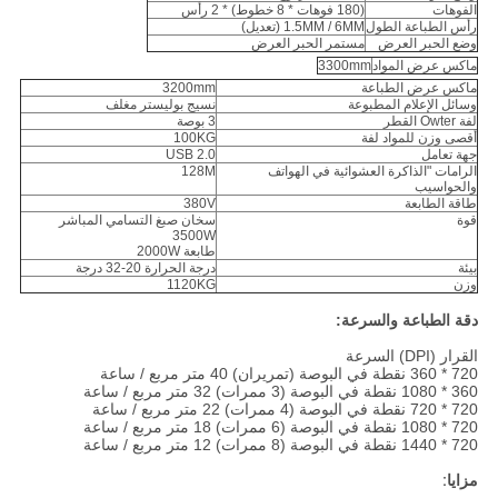
الفوهات
(180 فوهات * 8 خطوط) * 2 رأس
رأس الطباعة الطول
1.5MM / 6MM (تعديل)
وضع الحبر العرض
مستمر الحبر العرض
ماكس عرض المواد
3300mm
ماكس عرض الطباعة
3200mm
وسائل الإعلام المطبوعة
نسيج بوليستر مغلف
لفة Owter القطر
3 بوصة
أقصى وزن للمواد لفة
100KG
جهة تعامل
USB 2.0
الرامات "الذاكرة العشوائية في الهواتف
128M
والحواسيب
طاقة الطابعة
380V
قوة
سخان صبغ التسامي المباشر
3500W
طابعة 2000W
بيئة
درجة الحرارة 20-32 درجة
وزن
1120KG
دقة الطباعة والسرعة:
القرار (DPI) السرعة
720 * 360 نقطة في البوصة (تمريران) 40 متر مربع / ساعة
360 * 1080 نقطة في البوصة (3 ممرات) 32 متر مربع / ساعة
720 * 720 نقطة في البوصة (4 ممرات) 22 متر مربع / ساعة
720 * 1080 نقطة في البوصة (6 ممرات) 18 متر مربع / ساعة
720 * 1440 نقطة في البوصة (8 ممرات) 12 متر مربع / ساعة
مزايا: