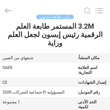
Shanghai
Color
Digital
Supplier
Co.,
رأس طابعة إبسون
Ltd..
All
Rights
3.2M المستمر طابعة العلم
منزل
Reserved.
الرقمية رئيس إبسون لجعل العلم
المنتجات
وراية
أشرطة
مكان المنشأ:
شنغهاي من الصين
فيديو
اسم العلامة
SAER
التجارية:
حول
إصدار الشهادات:
CE
بنا
رقم الموديل:
المسؤولية الاجتماعية للشركات 3200
الحد الأدنى
1 مجموعة
جولة
لكمية: