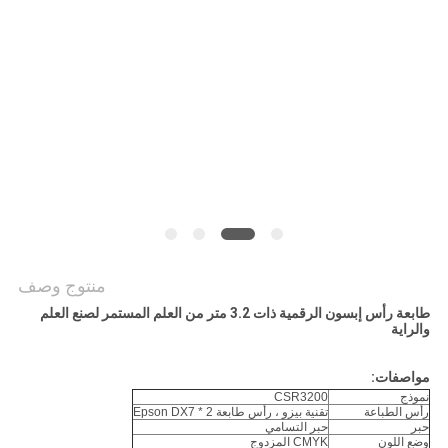
COMPANY
NEWS
خريطة
الموقع
سياسة
الخصوصية
منتوج وصف
طابعة رأس إبسون الرقمية ذات 3.2 متر من العلم
المستمر
لصنع العلم
والراية
مواصفات:
نموذج
CSR3200
رأس الطباعة
تقنية بيزو ، رأس طابعة Epson DX7 * 2
حبر
حبر التسامي
وضع اللون
CMYK المزدوج