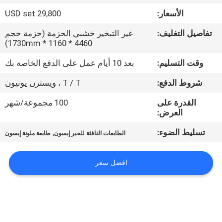
في
الأسعار:
29,800 USD set
المعمل
تفاصيل التغليف:
غير التبخير خشبي الحزمة (حزمة حجم
4460 * 1160 * 1730mm)
ضبط
وقت التسليم:
بعد 10 أيام عمل على الدفع الخاصة بك
الجودة
شروط الدفع:
T / T ، ويسترن يونيون
اتصل
القدرة على
100 مجموعة/شهر
العرض:
بنا
تسليط الضوء:
,
الطابعات النافثة للحبر إبسون
طابعة ملونة إبسون
أخبار
افضل سعر
جميع
القضايا