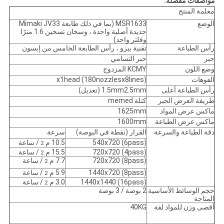
مواصفات مفصلة:
معلمة المنتج
الوضع
MSR1633 (بما في ذلك طابعة Mimaki JV33
جديدة أصلية واحدة ، وسخان تسخين 1.6 مترًا
وفلتر واحد)
رأس الطباعة
تقنية بيزو ، رأس الطابعة الخامس من إبسون
حبر
حبر التسامي
وضع اللون
KCMY المزدوج
الفوهات
(180nozzlesx8lines) x1head
رأس الطباعة أعلى
1.5mm2.5mm (تعديل)
طريقة العرض الحبر
كتلة memed
ماكس عرض المواد
1625mm
ماكس عرض الطباعة
1600mm
دقة الطباعة والسرعة
القرار (نقطة في البوصة)
سرعة
540x720 (6pass)
10.5 م
/ ساعة
2
720x720 (4pass)
15.5 م
/ ساعة
2
720x720 (8pass)
7.7 م
/ ساعة
2
1440x720 (8pass)
5.9 م
/ ساعة
2
1440x1440 (16pass)
3.0 م
/ ساعة
2
حجم الوسائط الأساسية
2 بوصة / 3 بوصة
المتاحة
أقصى وزن للمواد لفة
40KG