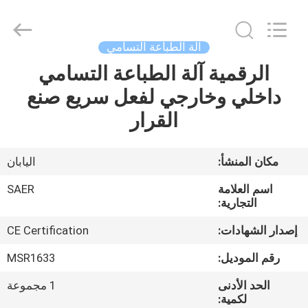
Shanghai
Color
Digital
Supplier
Co.,
آلة الطباعة التسامي
Ltd..
All
Rights
الرقمية آلة الطباعة التسامي
منزل
Reserved.
داخلي وخارجي لفعل سريع صنع
المنتجات
القرار
أشرطة
مكان المنشأ:
اليابان
فيديو
اسم العلامة
SAER
التجارية:
حول
إصدار الشهادات:
CE Certification
بنا
رقم الموديل:
MSR1633
الحد الأدنى
1 مجموعة
جولة
لكمية: