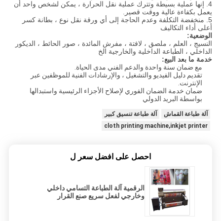
4. إنها عملية بسيطة وتترك عملية نقل الحرارة ، يمكن لشخص واحد أن
يعمل بكفاءة عالية ووقت قصير.
5. منخفضة التكلفة وعدم الحاجة إلى أي ورقة نقل نوع ، بطانة كسر
أعلى أداء التكاليف
الوضعية:
النسيج ، العلم ، ملصق ، لافتة ، مفرش المائدة ، صور الحائط ، الديكور
الداخلي ، الطباعة الداخلية والخارجية الخ
خدمة ما بعد البيع:
مع ضمان سنة واحدة والدعم الفني مدى الحياة.
تقديم دليل الفيديو والتشغيل ، والإرشادات الفنية للموظفين عبر
الإنترنت.
ضمان خدمة الضمان الفوري لإصلاح الأجزاء الرئيسية واستبدالها
بواسطة البريد الدولي
آلة طباعة القماش
آلة طباعة تنسيق كبير
cloth printing machine,inkjet printer
احصل على افضل سعر ل
الرقمية آلة الطباعة التسامي داخلي
وخارجي لفعل سريع صنع القرار