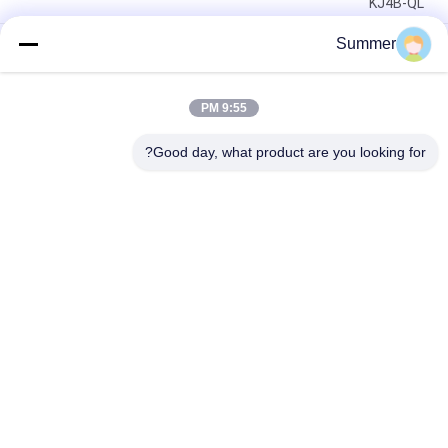
KJ4B-QL
Summer
نموذج جديد لطابعة المنسوجات النافثة للحبر مع سخان الأشعة تحت
الحمراء البعيدة ونظام طباعة الأقمشة الكل في واحد مع حبر الصباغ
والتسامي
9:55 PM
صانع رقمي سعر المصنع نظام طباعة الأقمشة الشكل الكبير I3200A1
مخطط عال للإنتاج للإعلانات
Good day, what product are you looking for?
فئات شعبية
جميع
آلة طباعة النسيج 
آلة طباعة المنسوجات 
الرقمية
الرقمية
طابعة UV DTF
طابعة DTF
آلة تقويم النسيج
طابعة UV
آلة طباعة العلم
طابعة المذيبات البيئية