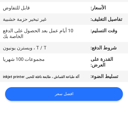
في
الأسعار:
قابل للتفاوض
المعمل
تفاصيل التغليف:
غير تبخير حزمة خشبية
ضبط
وقت التسليم:
10 أيام عمل بعد الحصول على الدفع
الخاصة بك
الجودة
شروط الدفع:
T / T ، ويسترن يونيون
اتصل
القدرة على
مجموعات 100 شهريا
العرض:
بنا
تسليط الضوء:
,
آلة طباعة القماش ، طابعة نافثة للحبر
inkjet printer
أخبار
افضل سعر
جميع
القضايا