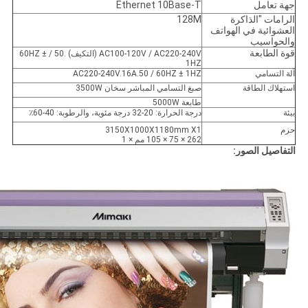
جهة تعامل
Ethernet 10Base-T
الرامات "الذاكرة
128M
العشوائية في الهواتف
والحواسيب
قوة الطابعة
AC100-120V / AC220-240V (التكيف) .50 / 60HZ ±
1HZ
آلة التسامي
AC220-240V.16A.50 / 60HZ ± 1HZ
استهلاك الطاقة
صبغ التسامي المباشر سخان 3500W
طابعة 5000W
بيئة
درجة الحرارة: 20-32 درجة مئوية، والرطوبة: 40-60٪
حزم
3150X1000X1180mm X1
262 × 75 × 105 مم × 1
التفاصيل الصور: