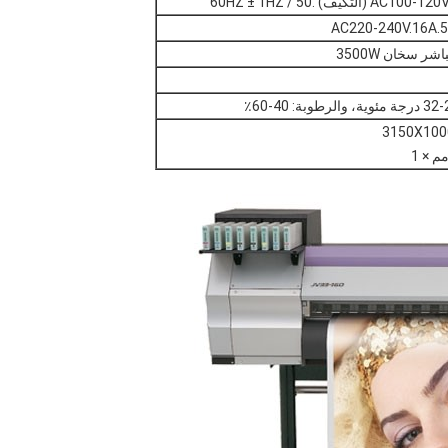
تكيف) .50 / 60HZ ± 1HZ
AC220-240V.16A.5
ر سخان 3500W
3150X10