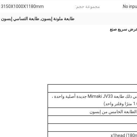
No input
مجموعة حجم:
3150X1000X1180mm
طابعة ملونة إبسون
,
طابعة التسامي إبسون
 عرض سريع صنع
MSR1633 (بما في ذلك طابعة Mimaki JV33 جديدة أصلية واحدة ،
 الطابعة الخامس من إبسون