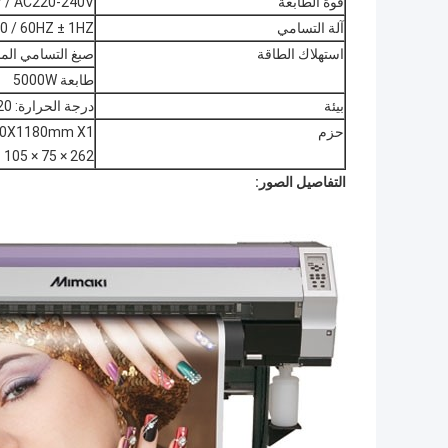
قوة الطابعة
AC100-120V / AC220-240V (ال
آلة التسامي
0 / 60HZ ± 1HZ
استهلاك الطاقة
صبغ التسامي المباش
طابعة 5000W
بيئة
درجة الحرارة: 20-32 درجة مئوية، والرطوبة: 40-60٪
حزم
00X1180mm X1
262 × 75 × 105 مم × 1
التفاصيل الصور: