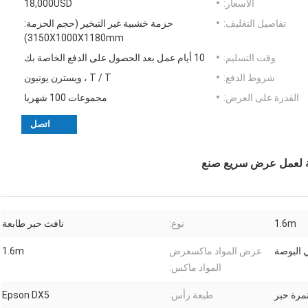
الأسعار:
18,000USD
تفاصيل التغليف:
حزمة خشبية غير التبخير (حجم الحزمة:
3150X1000X1180mm)
وقت التسليم:
10 أيام عمل بعد الحصول على الدفع الخاصة بك
شروط الدفع:
T / T ، ويسترن يونيون
القدرة على العرض:
مجموعات 100 شهريا
اتصل
عة لعمل عرض سريع صنع
1.6m
نوع:
نافث حبر طابعة
عرض المواد ماكسعرض
1.6m
المواد ماكس:
مرة حبر
طبعة رأس:
Epson DX5