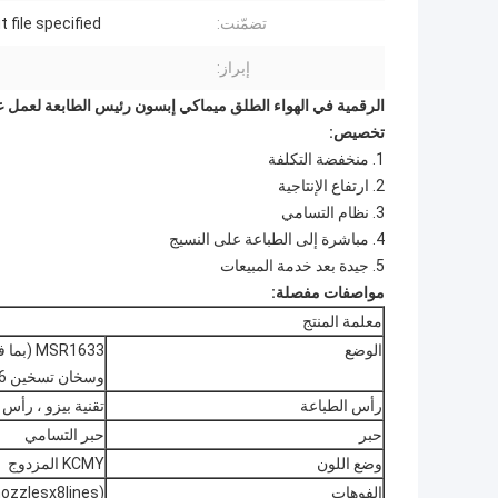
تضمّنت:
 file specified.
إبراز:
الرقمية في الهواء الطلق ميماكي إبسون رئيس الطابعة لعمل
تخصيص:
1. منخفضة التكلفة
2. ارتفاع الإنتاجية
3. نظام التسامي
4. مباشرة إلى الطباعة على النسيج
5. جيدة بعد خدمة المبيعات
مواصفات مفصلة:
معلمة المنتج
الوضع
وسخان تسخين 1.6 مترًا وفلتر واحد)
رأس الطباعة
تقنية بيزو ، رأس
حبر
حبر التسامي
وضع اللون
KCMY المزدوج
الفوهات
(180nozzlesx8lines) x1head