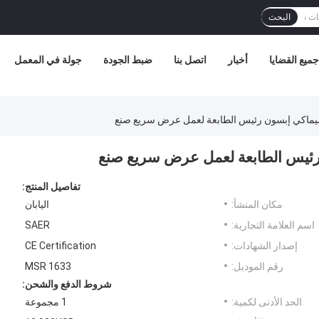
البحث
جميع القضايا
أخبار
اتصل بنا
ضبط الجودة
جولة في المعمل
 ميماكي إبسون رئيس الطابعة لعمل عرض سريع صنع
 رئيس الطابعة لعمل عرض سريع صنع
تفاصيل المنتج:
مكان المنشأ:
اليابان
اسم العلامة التجارية:
SAER
إصدار الشهادات:
CE Certification
رقم الموديل:
MSR 1633
شروط الدفع والشحن:
الحد الأدنى لكمية:
1 مجموعة