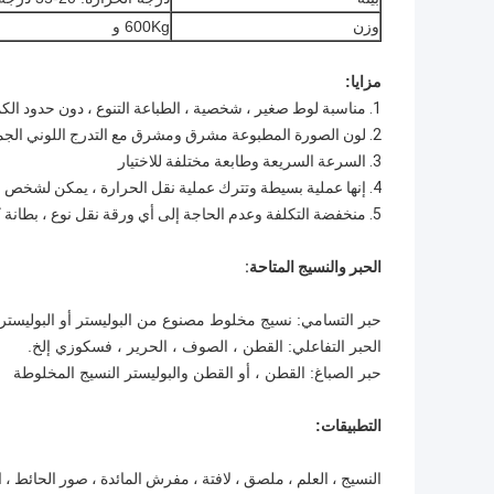
وزن
600Kg و
مزايا:
1. مناسبة لوط صغير ، شخصية ، الطباعة التنوع ، دون حدود الكمية.
2. لون الصورة المطبوعة مشرق ومشرق مع التدرج اللوني الجميل.
3. السرعة السريعة وطابعة مختلفة للاختيار
4. إنها عملية بسيطة وتترك عملية نقل الحرارة ، يمكن لشخص واحد أن يعمل بكفاءة عالية وقصيرة.
5. منخفضة التكلفة وعدم الحاجة إلى أي ورقة نقل نوع ، بطانة كسر أعلى أداء التكاليف
الحبر والنسيج المتاحة:
حبر التسامي: نسيج مخلوط مصنوع من البوليستر أو البوليستر
الحبر التفاعلي: القطن ، الصوف ، الحرير ، فسكوزي إلخ.
حبر الصباغ: القطن ، أو القطن والبوليستر النسيج المخلوطة
التطبيقات:
النسيج ، العلم ، ملصق ، لافتة ، مفرش المائدة ، صور الحائط ، ا