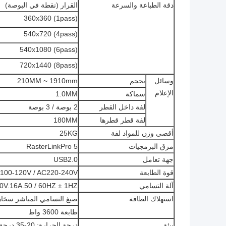
دقة الطباعة والسرعة
القرار (نقطة في البوصة)
360x360 (1pass)
540x720 (4pass)
540x1080 (6pass)
720x1440 (8pass)
وسائل
بحجم
210MM ~ 1910mm
الإعلام
سماكة
1.0MM
لفة داخل القطر
2 بوصة / 3 بوصة
لفة قطر قطرها
180MM
أقصى وزن للمواد لفة
25KG
مزق البرمجيات
RasterLinkPro 5
جهة تعامل
USB2.0
قوة الطابعة
AC100-120V / AC220-240V (التكيف) .50 / ± 1HZ
آلة التسامي
0V.16A.50 / 60HZ ± 1HZ
استهلاك الطاقة
صبغ التسامي المباشر سخان 00W
طابعة 3600 واط
بيئة
درجة الحرارة: 20-35 درجة مئوية، والرطوبة: 35-65٪