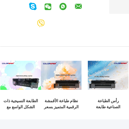
رأس الطباعة
نظام طباعة الأقمشة
الطابعة النسيجية ذات
الصناعية طابعة
الرقمية المتميز بسعر
الشكل الواسع مع
رقمية للمنسوجات
المصنع من لفة إلى
4pc و 8pcs مطبعة
كبيرة الحجم آلة
لفة أو راسمة النسيج
الرأس الداخلية
التسامي مع رأس
مباشرة مع CMYK
والخارجية إعلانات