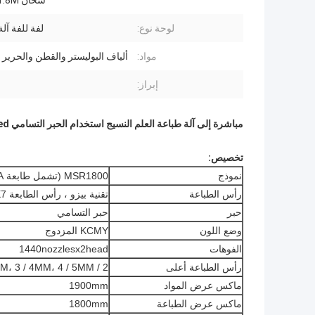
سخان 1.8M مع فلتر
لوحة نوع:
لفة للفة آلة
مواد:
ألياف البوليستر والقطن والحرير
إبراز:
مباشرة إلى آلة طباعة العلم النسيج استخدام الحبر التسامي Waterbased
تخصيص:
نموذج
MSR1800 (تشمل طابعة Mimaki TS34-1800A و المدفأة SR1800)
رأس الطباعة
تقنية بيزو ، رأس الطابعة Epson DX7
حبر
حبر التسامي
وضع اللون
KCMY المزدوج
الفوهات
1440nozzlesx2head
رأس الطباعة أعلى
2 / 3MM، 3 / 4MM، 4 / 5MM (اختياري)
ماكس عرض المواد
1900mm
ماكس عرض الطباعة
1800mm