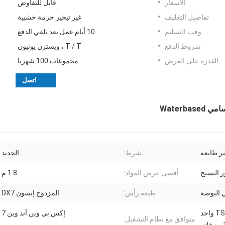
الأسعار:
قابل للتفاوض
تفاصيل التغليف:
غير تبخير حزمة خشبية
وقت التسليم:
10 أيام عمل بعد تلقي الدفع
شروط الدفع:
T / T ، ويسترن يونيون
القدرة على العرض:
مجموعات 100 شهريا
اتصل
Waterb
ر طابعة
شرط:
الجديد
ر النسيج
أقصى عرض المواد:
1.8 م
طبعة رأس:
المزدوج إبسون DX7
واحد طابعة ميماكي TS 34-1800A واحد
إكس بي وين آند وين 7
متوافق مع نظام التشغيل: