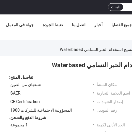
البحث
جميع القضايا
أخبار
اتصل بنا
ضبط الجودة
جولة في المعمل
استخدام الحبر التسامي Waterbased
ر التسامي Waterbased
تفاصيل المنتج:
مكان المنشأ:
شنغهاي من الصين
اسم العلامة التجارية:
SAER
إصدار الشهادات:
CE Certification
رقم الموديل:
المسؤولية الاجتماعية للشركات 1900
شروط الدفع والشحن:
الحد الأدنى لكمية:
1 مجموعة