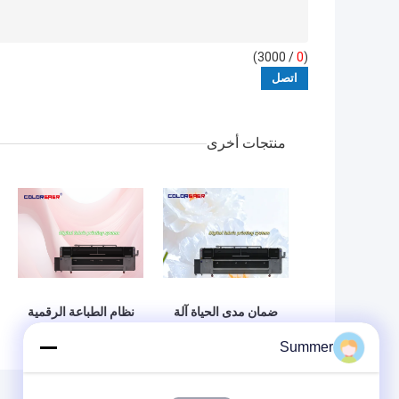
/ 3000)
0
(
منتجات أخرى
ضمان مدى الحياة آلة
نظام الطباعة الرقمية
طباعة الأقمشة
للأقمشة
Summer
الرقمية مصنع بيع
4color/CMYK
مباشر طابعة نسيجية
3200mm مخطط
عالية الدقة للمواد
النسيج الشكل الكبير