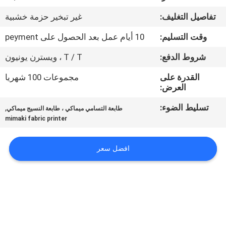
في
تفاصيل التغليف:
غير تبخير حزمة خشبية
المعمل
وقت التسليم:
10 أيام عمل بعد الحصول على peyment
ضبط
شروط الدفع:
T / T ، ويسترن يونيون
الجودة
القدرة على
مجموعات 100 شهريا
العرض:
اتصل
تسليط الضوء:
,
طابعة التسامي ميماكي ، طابعة النسيج ميماكي
mimaki fabric printer
بنا
افضل سعر
أخبار
جميع
القضايا