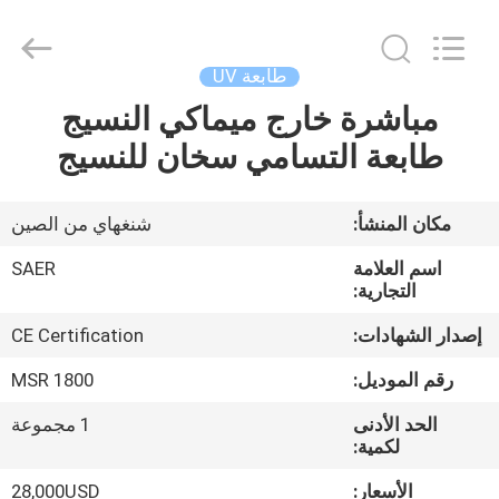
Shanghai
Color
Digital
Supplier
Co.,
طابعة UV
Ltd..
All
Rights
مباشرة خارج ميماكي النسيج
منزل
Reserved.
طابعة التسامي سخان للنسيج
المنتجات
مكان المنشأ:
شنغهاي من الصين
أشرطة
اسم العلامة
SAER
فيديو
التجارية:
إصدار الشهادات:
CE Certification
حول
رقم الموديل:
MSR 1800
بنا
الحد الأدنى
1 مجموعة
لكمية:
جولة
الأسعار:
28,000USD