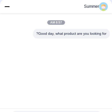
الطابعة الرقمية التلقائية ذات الستة أقدام للطابعة والطابعة
Summer
طابعة مستطيلة من طابعة إلى طابعة طابعة UV طابعة هجينة للملصقات
الإعلانية المواد الديكورية الإلكترونية الحرف
8:57 AM
طابعة لافتات رقمية مسطحة وعالية الجودة بتقنية UV الهجينة، وطابعة
لفات
Good day, what product are you looking for?
فئات شعبية
جميع
آلة طباعة النسيج 
آلة طباعة المنسوجات 
الرقمية
الرقمية
طابعة UV DTF
طابعة DTF
آلة تقويم النسيج
طابعة UV
آلة طباعة العلم
طابعة المذيبات البيئية