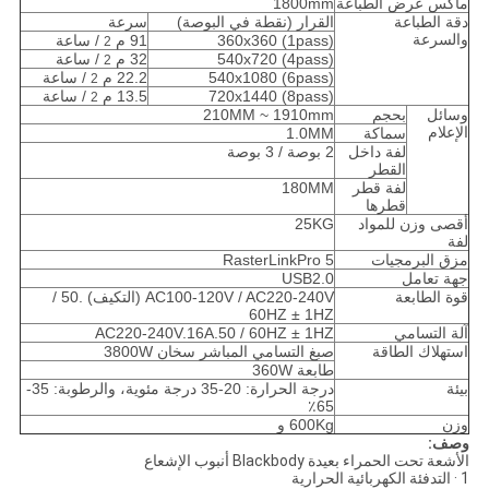
ماكس عرض الطباعة
1800mm
دقة الطباعة
القرار (نقطة في البوصة)
سرعة
والسرعة
360x360 (1pass)
91 م
/ ساعة
2
540x720 (4pass)
32 م
/ ساعة
2
540x1080 (6pass)
22.2 م
/ ساعة
2
720x1440 (8pass)
13.5 م
/ ساعة
2
وسائل
بحجم
210MM ~ 1910mm
الإعلام
سماكة
1.0MM
لفة داخل
2 بوصة / 3 بوصة
القطر
لفة قطر
180MM
قطرها
أقصى وزن للمواد
25KG
لفة
مزق البرمجيات
RasterLinkPro 5
جهة تعامل
USB2.0
قوة الطابعة
AC100-120V / AC220-240V (التكيف) .50 /
60HZ ± 1HZ
آلة التسامي
AC220-240V.16A.50 / 60HZ ± 1HZ
استهلاك الطاقة
صبغ التسامي المباشر سخان 3800W
طابعة 360W
بيئة
درجة الحرارة: 20-35 درجة مئوية، والرطوبة: 35-
65٪
وزن
600Kg و
وصف:
الأشعة تحت الحمراء بعيدة Blackbody أنبوب الإشعاع
1 · التدفئة الكهربائية الحرارية