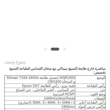
COMPANY
NEWS
خريطة
الموقع
سياسة
الخصوصية
منتوج وصف
مباشرة خارج طابعة النسيج ميماكي مع سخان التسامي للطباعة النسيج
تخصيص:
الوضع
MSR1800 (تشمل طابعة Mimaki TS34-1800A
و المدفأة SR1800)
رأس الطباعة
تقنية بيزو ، رأس الطابعة Epson DX7
حبر
حبر التسامي ، الحبر التفاعلي ، حبر الصباغ
وضع اللون
KCMY المزدوج
الفوهات
1440nozzlesx2head
رأس الطباعة أعلى
2 / 3MM، 3 / 4MM، 4 / 5MM (اختياري)
ماكس عرض المواد
1900mm