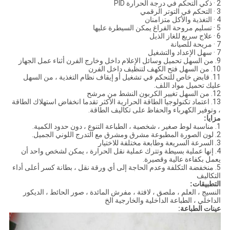
2 · ذكي التحكم في درجة الحرارة PID
3 · التحكم في التوتر الرقمي
4 · التغذية والأكل متزامنان
5 · تسليم مروحة الفراغ يمكن السيطرة عليها
6 · علاج سريع للغاز الذيل
7 · مريحة للصيانة
7 · سهل الإعداد والتشغيل
9. من السهل تحميل وسائل الإعلام داخل وخارج الفرن أثناء عمل الجهاز
10. من السهل فتح الكهف لتنظيف داخل الفرن
11. قابض خاص للتحكم في تشغيل أو إيقاف نظام التغذية ، من السهل
عليك تحميل مواد اللف.
12. من السهل تغيير الكربون النشط من مرشح
13. اعتماد تكنولوجيا الطاقة الحرارية الأكثر تقدما انخفاض استهلاك الطاقة
، وتوفير الكهرباء والحفاظ على تكاليف الطاقة.
مزايا:
1. مناسبة لوط صغير ، شخصية ، الطباعة التنوع ، دون حدود الكمية.
2. لون الصورة المطبوعة مشرق ومشرق مع التدرج اللوني الجميل.
3. السرعة السريعة وطابعة مختلفة للاختيار
4. إنها عملية بسيطة وتترك عملية نقل الحرارة ، يمكن لشخص واحد أن
يعمل بكفاءة عالية وقصيرة.
5. منخفضة التكلفة وعدم الحاجة إلى أي ورقة نقل ، بطانة كسر أعلى أداء
التكاليف
التطبيقات:
النسيج ، العلم ، ملصق ، لافتة ، مفرش المائدة ، صور الحائط ، الديكور
الداخلي ، الطباعة الداخلية والخارجية الخ
عينات الطباعة: