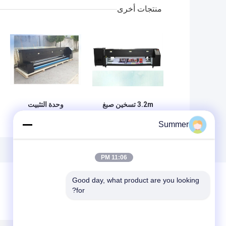
منتجات أخرى
3.2m تسخين صبغ
وحدة التثبيت
التسامي معدات
الحرارية آلة التسامي
Summer
تثبيت اللون
3.2m سخان الطابعة
11:06 PM
Good day, what product are you looking 
for?
ترك رسالة