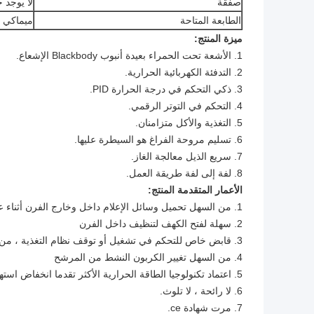
صفقة
لا يوجد 
الطابعة المتاحة
ميماكي ،
ميزة المنتج:
1. الأشعة تحت الحمراء بعيدة أنبوب Blackbody الإشعاع.
2. التدفئة الكهربائية الحرارية.
3. ذكي التحكم في درجة الحرارة PID.
4. التحكم في التوتر الرقمي.
5. التغذية والأكل متزامنان.
6. تسليم مروحة الفراغ هو السيطرة عليها.
7. سريع الذيل معالجة الغاز.
8. لفة إلى لفة طريقة العمل.
الأعمار
المتقدمة
المنتج:
1. من السهل تحميل وسائل الإعلام داخل وخارج الفرن أثناء عمل الجهاز
2. سهلة لفتح الكهف لتنظيف داخل الفرن
3. قابض خاص للتحكم في تشغيل أو توقف نظام التغذية ، من السهل عليك تحميل مواد اللف.
4. من السهل
تغيير
الكربون النشط من المرشح
5. اعتماد تكنولوجيا الطاقة الحرارية الأكثر تقدما انخفاض استهلاك الطاقة ، يوفر الكهرباء والحفاظ على تكاليف الطاقة.
6. لا رائحة ، لا تلوث.
7. مرت شهادة ce.