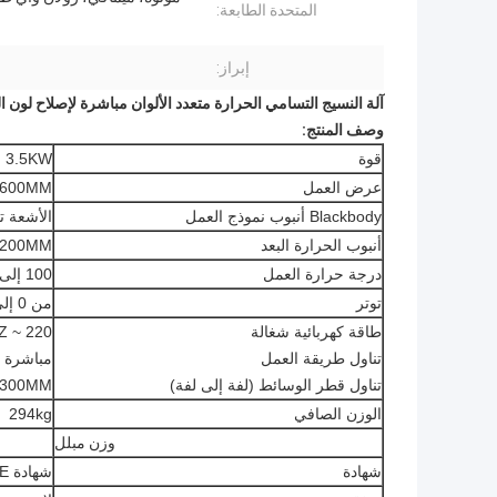
المتحدة الطابعة:
إبراز:
آلة النسيج التسامي الحرارة متعدد الألوان مباشرة لإصلاح لون ا
وصف المنتج:
قوة
3.5KW
عرض العمل
1600MM
Blackbody أنبوب نموذج العمل
الأشعة ت
أنبوب الحرارة البعد
2200MM
درجة حرارة العمل
100 إلى 250 درجة مئوية
توتر
من 0 إلى 1.2 كجم
طاقة كهربائية شغالة
220 ~ 240V 50HZ
تناول طريقة العمل
مباشرة أ
تناول قطر الوسائط (لفة إلى لفة)
300MM
الوزن الصافي
294kg
وزن مبلل
شهادة
شهادة CE