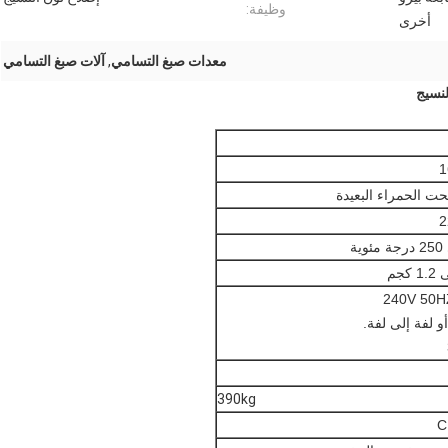
وظيفة:
أخرى
معدات صبغ التسامي
,
آلات صبغ التسامي
لنسيج
حت الحمراء البعيدة
و لفة إلى لفة.
390kg