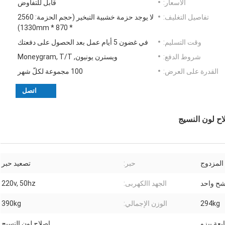
الأسعار:
قابل للتفاوض
تفاصيل التغليف:
لا يوجد حزمة خشبية التبخير (حجم الحزمة: 2560
* 870 * 1330mm)
وقت التسليم:
في غضون 5 أيام عمل بعد الحصول على دفعتك
شروط الدفع:
ويسترن يونيون, Moneygram, T/T
القدرة على العرض:
100 مجموعة لكلّ شهر
اتصل
اح لون النسيج
حبر:
تصعيد حبر
الجهد االكهربى:
220v, 50hz
294kg
الوزن الإجمالي:
390kg
بعة بيزو
إصلاح لون النسيج