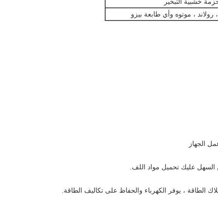
حزمة خشبية التبخير
 رولاند ، موتوه وأي طابعة بيزو