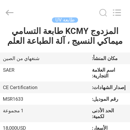
Shanghai
Color
Digital
Supplier
Co.,
طابعة UV
Ltd..
All
Rights
المزدوج KCMY طابعة التسامي
منزل
Reserved.
ميماكي النسيج ، آلة الطباعة العلم
المنتجات
مكان المنشأ:
شنغهاي من الصين
أشرطة
اسم العلامة
SAER
فيديو
التجارية:
إصدار الشهادات:
CE Certification
حول
رقم الموديل:
MSR1633
بنا
الحد الأدنى
1 مجموعة
لكمية:
جولة
الأسعار:
18,000USD