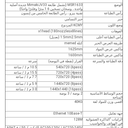
الوضع
MSR1633 (تشمل طابعة MimakiJV33 جديدة أصلية
واحدة ، وسخان تسخين 1.6 مترًا وفلترًا واحدًا)
رأس الطباعة
تقنية بيزو ، رأس الطابعة الخامس من إبسون
حبر
حبر التسامي
وضع اللون
KCMY المزدوج
الفوهات
(180nozzlesx8lines) x1head
رأس الطباعة أعلى
1.5mm2.5mm (تعديل)
طريقة العرض الحبر
كتلة memed
ماكس عرض المواد
1625mm
ماكس عرض الطباعة
1600mm
دقة الطباعة والسرعة
القرار (نقطة في البوصة)
سرعة
540x720 (6pass)
10.5 م
/ ساعة
2
720x720 (4pass)
15.5 م
/ ساعة
2
720x720 (8pass)
7.7 م
/ ساعة
2
1440x720 (8pass)
5.9 م
/ ساعة
2
1440x1440 (16pass)
3.0 م
/ ساعة
2
حجم الوسائط الأساسية
2 بوصة / 3 بوصة
المتاحة
أقصى وزن للمواد لفة
40KG
جهة تعامل
Ethernet 10Base-T
الرامات "الذاكرة العشوائية
128M
في الهواتف والحواسيب
قوة الطابعة
AC100-120V / AC220-240V (التكيف) .50 / 60HZ ±