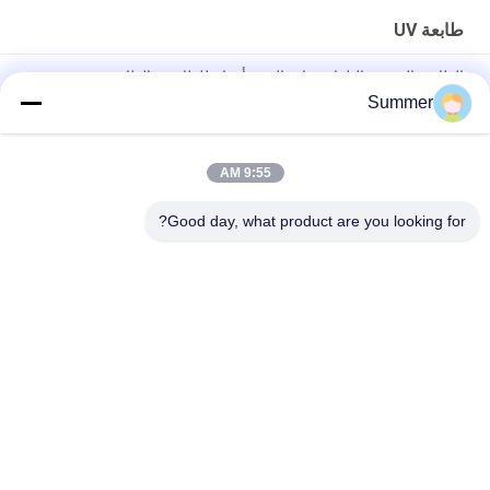
طابعة UV
الطابعة الرقمية التلقائية ذات الستة أقدام للطابعة والطابعة
Summer
طابعة مستطيلة من طابعة إلى طابعة طابعة UV طابعة هجينة للملصقات
الإعلانية المواد الديكورية الإلكترونية الحرف
9:55 AM
طابعة لافتات رقمية مسطحة وعالية الجودة بتقنية UV الهجينة، وطابعة
لفات
Good day, what product are you looking for?
فئات شعبية
جميع
آلة طباعة النسيج 
آلة طباعة المنسوجات 
الرقمية
الرقمية
طابعة UV DTF
طابعة DTF
آلة تقويم النسيج
طابعة UV