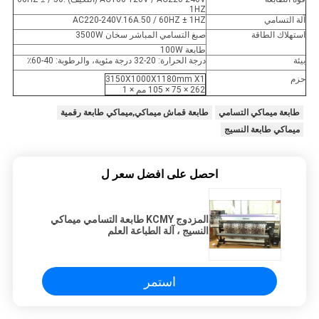
1HZ
آلة التسامي
AC220-240V.16A.50 / 60HZ ± 1HZ
استهلاك الطاقة
صبغ التسامي المباشر سخان 3500W
طابعة 100W
بيئة
درجة الحرارة: 20-32 درجة مئوية، والرطوبة: 40-60٪
حزم
3150X1000X1180mm X1
262 × 75 × 105 مم × 1
طابعة ميماكي التسامي
طابعة قماش ميماكي,ميماكي طابعة رقمية
ميماكي طابعة النسيج
احصل على افضل سعر ل
المزدوج KCMY طابعة التسامي ميماكي
النسيج ، آلة الطباعة العلم
استمر