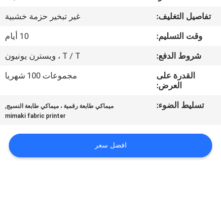
في
تفاصيل التغليف:
غير تبخير حزمة خشبية
المعمل
وقت التسليم:
10 أيام
ضبط
شروط الدفع:
T / T ، ويسترن يونيون
الجودة
القدرة على
مجموعات 100 شهريا
العرض:
اتصل
تسليط الضوء:
,
ميماكي طابعة رقمية ، ميماكي طابعة النسيج
mimaki fabric printer
بنا
افضل سعر
أخبار
جميع
القضايا