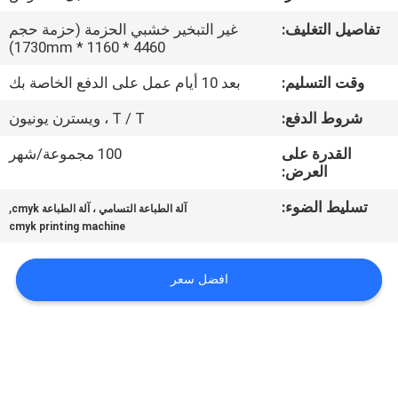
في
تفاصيل التغليف:
غير التبخير خشبي الحزمة (حزمة حجم
المعمل
4460 * 1160 * 1730mm)
وقت التسليم:
بعد 10 أيام عمل على الدفع الخاصة بك
ضبط
شروط الدفع:
T / T ، ويسترن يونيون
الجودة
القدرة على
100 مجموعة/شهر
العرض:
اتصل
تسليط الضوء:
,
آلة الطباعة التسامي ، آلة الطباعة cmyk
بنا
cmyk printing machine
أخبار
افضل سعر
جميع
القضايا