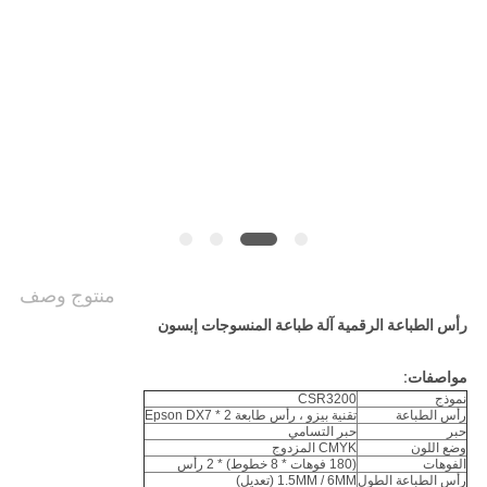
COMPANY
NEWS
خريطة
الموقع
سياسة
الخصوصية
منتوج وصف
رأس الطباعة الرقمية آلة طباعة المنسوجات إبسون
مواصفات:
نموذج
CSR3200
رأس الطباعة
تقنية بيزو ، رأس طابعة Epson DX7 * 2
حبر
حبر التسامي
وضع اللون
CMYK المزدوج
الفوهات
(180 فوهات * 8 خطوط) * 2 رأس
رأس الطباعة الطول
1.5MM / 6MM (تعديل)