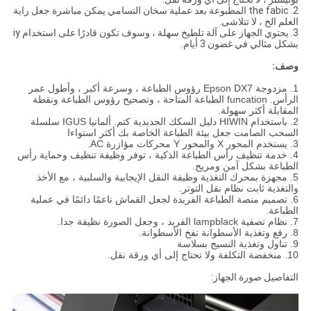
2. the fabic المطبوعة بعد عملية سخان التسامي يمكن مباشرة جعل راية
العلم الخ ، لا تتلاشى.
3. يحتوي الجهاز على آلة تلطيخ سهلة ، وسوف تكون قادرًا على استخدام iy
بشكل مثالي في غضون 3 أيام.
وصف:
1. مزدوجة Epson DX7 رؤوس الطباعة ، وسرعة أكبر ، وأطول عمر
الرأس. funcation الطباعة المتاحة ، وتصحيح رؤوس الطباعة ونقطة
المقابلة أكثر سهولة.
2. باستخدام HIWIN دليل السكك الحديدية كتم. ألمانيا IGUS سلسلة
السحب الصامت جعل بيئة الطباعة الخاصة بك أكثر استواءا
3. يستخدم المحور X والمحور Y محركات مؤازرة AC.
4. خدمة تنظيف رأس الطباعة الذكية ، توفر وظيفة تنظيف وحماية رأس
الطباعة بشكل آمن ومريح.
5. مجهزة بمحرك التغذية وظيفة النقل الإيجابية والسلبية ، مع الأخذ
والتغذية ثابت نظام نقل التوتر.
6. تصميم منصة الطباعة الفريدة لجعل القماش ناعمًا دائمًا في عملية
الطباعة.
7. نظام تصفية lampblack الفريد ، وجعل الصورة نظيفة جدا.
8. رفع وتغذية الأسطوانة نفخ الأسطوانة.
9. تناول وتغذية النسيج بسلاسة
10. منخفضة التكلفة ولا تحتاج إلى أي ورقة نقل.
التفاصيل صورة الجهاز: