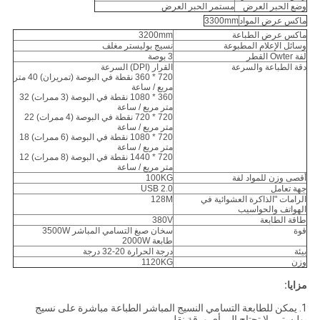
وضع الحبر العرض
مستمر الحبر العرض
ماكس عرض المواد
3300mm
ماكس عرض الطباعة
3200mm
وسائل الإعلام المطبوعة
نسيج بوليستر مغلف
لفة Owter القطر
3 بوصة
دقة الطباعة والسرعة
القرار (DPI) السرعة
720 * 360 نقطة في البوصة (تمريران) 40 متر
مربع / ساعة
360 * 1080 نقطة في البوصة (3 ممرات) 32
متر مربع / ساعة
720 * 720 نقطة في البوصة (4 ممرات) 22
متر مربع / ساعة
720 * 1080 نقطة في البوصة (6 ممرات) 18
متر مربع / ساعة
720 * 1440 نقطة في البوصة (8 ممرات) 12
متر مربع / ساعة
أقصى وزن للمواد لفة
100KG
جهة تعامل
USB 2.0
الرامات "الذاكرة العشوائية في
128M
الهواتف والحواسيب
طاقة الطابعة
380V
قوة
سخان صبغ التسامي المباشر 3500W
طابعة 2000W
بيئة
درجة الحرارة 20-32 درجة
وزن
1120KG
مزايا:
1.
يمكن للطابعة التسامي النسيج المباشر الطباعة مباشرة على نسيج
بوليستر ، لا تحتاج إلى أي ورقة نقل.