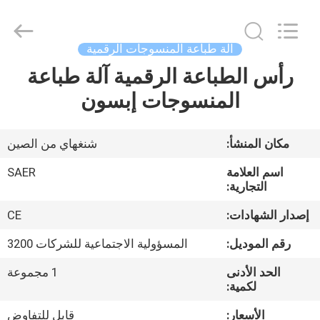
Shanghai
Color
Digital
Supplier
Co.,
آلة طباعة المنسوجات الرقمية
Ltd..
All
Rights
رأس الطباعة الرقمية آلة طباعة
منزل
Reserved.
المنسوجات إبسون
المنتجات
مكان المنشأ:
شنغهاي من الصين
أشرطة
اسم العلامة
SAER
فيديو
التجارية:
إصدار الشهادات:
CE
حول
رقم الموديل:
المسؤولية الاجتماعية للشركات 3200
بنا
الحد الأدنى
1 مجموعة
لكمية:
جولة
الأسعار:
قابل للتفاوض