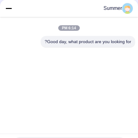
أجهزة i3200 رأس الطباعة CMYK أو CMYKGRBK
Summer
شنغهاي SAER COLOR 4 ألوان أو 8 ألوان نظام الطباعة النسيجية
الرقمية 3200mm
6:14 PM
كل شيء في واحد مطبعة رقمية بوليستر مطبعة التخفيف المباشر
النسيج مصنع إمدادات 3.2m آلة طباعة العلم
Good day, what product are you looking for?
فئات شعبية
جميع
آلة طباعة النسيج 
آلة طباعة المنسوجات 
الرقمية
الرقمية
طابعة UV DTF
طابعة DTF
آلة تقويم النسيج
طابعة UV
آلة طباعة العلم
طابعة المذيبات البيئية