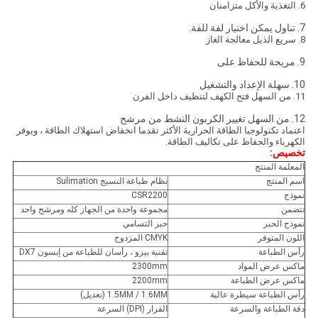
6. التغذية والأكل متزامنان
7. تناول يمكن اختيار لفة للفة.
8. سريع الذيل معالجة الغاز
9. مريحة للحفاظ على
10. سهلة الإعداد والتشغيل
11. من السهل فتح الكهف لتنظيف داخل الفرن
12. من السهل تغيير الكربون النشط من مرشح
اعتماد تكنولوجيا الطاقة الحرارية الأكثر تقدما انخفاض استهلاك الطاقة ، ويوفر
الكهرباء والحفاظ على تكاليف الطاقة.
تخصيص:
المعلمة المنتج
اسم المنتج
نظام طباعة النسيج Sulimation
نموذج
CSR2200
تتضمن
مجموعة واحدة من الجهاز كله ومرشح واحد
نموذج الحبر
حبر التسامي
اللون المتوفر
CMYK المزدوج
رأس الطباعة
تقنية بيزو ، رأسان للطباعة من إبسون DX7
ماكس عرض المواد
2300mm
ماكس عرض الطباعة
2200mm
رأس الطباعة سيطرة عالية
1.5MM / 1.6MM (تعديل)
دقة الطباعة والسرعة
القرار (DPI) السرعة