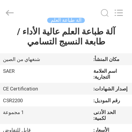
Shanghai
Color
Digital
Supplier
Co.,
آلة طباعة العلم
Ltd..
All
Rights
آلة طباعة العلم عالية الأداء /
منزل
Reserved.
طابعة النسيج التسامي
المنتجات
مكان المنشأ:
شنغهاي من الصين
أشرطة
اسم العلامة
SAER
فيديو
التجارية:
إصدار الشهادات:
CE Certification
حول
رقم الموديل:
CSR2200
بنا
الحد الأدنى
1 مجموعة
لكمية:
جولة
الأسعار:
قابل للتفاوض