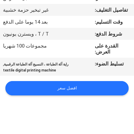
في
تفاصيل التغليف:
غير تبخير حزمة خشبية
المعمل
وقت التسليم:
بعد 14 يوما على الدفع
ضبط
شروط الدفع:
T / T ، ويسترن يونيون
الجودة
القدرة على
مجموعات 100 شهريا
العرض:
اتصل
تسليط الضوء:
,
راية آلة الطباعة ، النسيج آلة الطباعة الرقمية
textile digital printing machine
بنا
افضل سعر
أخبار
جميع
القضايا