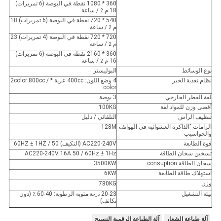
360 * 1080 نقطة في البوصة (6 تمريرات)
18 م
/ ساعة
2
540 * 720 نقطة في البوصة (6 تمريرات) 18
م
/ ساعة
2
720 * 720 نقطة في البوصة (4 تمريرات) 23
م
/ ساعة
2
360 * 2160 نقطة في البوصة (6 تمريرات)
16 م
/ ساعة
2
نوع الوسائط
البوليستر
نظام تغذية الحبر
4 وضع اللون: 400cc عربة * 2color 800cc /
color
لفة القطر الخارجي
3 بوصة
أقصى وزن للمواد لفة
100KG
تنظيف الرأس
التلقائي / دليل
الرامات "الذاكرة العشوائية في الهواتف
128M
والحواسيب
قوة الطابعة
AC220-240V (التكيف) 50 / 60HZ ± 1HZ
تسخين سخان الطاقة
AC220-240V 16A 50 / 60Hz ± 1Hz
سخان الطاقة consuption
3500KW
استهلاك طاقة الطابعة
6KW
وزن
780KG
بيئة التشغيل
20-23
مئوية الرطوبة: 40-60 ٪ (دون
درجة
تكاثف)
آلة طباعة الشعار
آلة الطباعة الرقمية النسيج