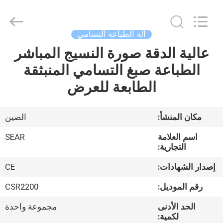
Shanghai
Color
Digital
Supplier
Co.,
آلة الطباعة التسامي
Ltd..
All
Rights
عالية الدقة صورة النسيج المباشر
منزل
Reserved.
الطباعة صبغ التسامي المنبثقة
المنتجات
الطابعة للعرض
أشرطة
مكان المنشأ:
الصين
فيديو
اسم العلامة
SEAR
التجارية:
حول
إصدار الشهادات:
CE
بنا
رقم الموديل:
CSR2200
الحد الأدنى
مجموعة واحدة
جولة
لكمية: