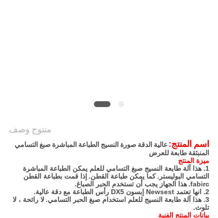
COMPANY
NEWS
خريطة
الموقع
سياسة
الخصوصية
منتوج وصف
اسم المنتج:
عالية الدقة صورة النسيج الطباعة المباشرة صبغ التسامي
المنبثقة طابعة للعرض
ميزة المنتج
1. هذا آلة طابعة النسيج صبغ التسامي للعلم يمكن الطباعة المباشرة
التسامي البوليستر.
كما يمكن طباعة القطن.
إذا قمت بطباعة القطن
fabirc.
هذا الجهاز يجب أن تستخدم الحبر الصباغ.
2. انها تعتمد Newsest إبسون DX5 رأس الطباعة مع دقة عالية.
3. هذا آلة طابعة النسيج للعلم استخدام صبغ الحبر التسامي.
لا رائحة ، لا
تلوث.
بيانات المنتج الفنية