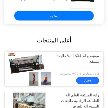
استمر
أعلى المنتجات
موتوه براند VJ 1604 طابعة
منبثقة
قابل للتفاوض MOQ:1 مجموعة
الاتصال
راية المنبثقة العلم آلة
الطباعة الرقمية طابعات
النسيج آلة للعرض