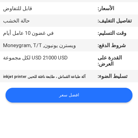
في
الأسعار:
قابل للتفاوض
المعمل
تفاصيل التغليف:
حالة الخشب
ضبط
وقت التسليم:
في غضون 10 عامل أيام
الجودة
شروط الدفع:
ويسترن يونيون, Moneygram, T/T
القدرة على
USD 21000 USD لكل مجموعة
اتصل
العرض:
بنا
تسليط الضوء:
,
آلة طباعة القماش ، طابعة نافثة للحبر
inkjet printer
أخبار
افضل سعر
جميع
القضايا