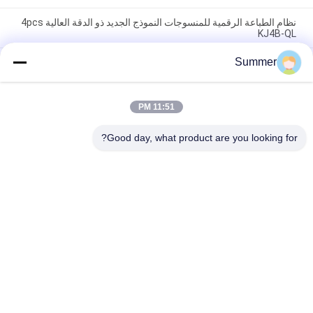
نظام الطباعة الرقمية للمنسوجات النموذج الجديد ذو الدقة العالية 4pcs
KJ4B-QL
Summer
نموذج جديد لطابعة المنسوجات النافثة للحبر مع سخان الأشعة تحت
الحمراء البعيدة ونظام طباعة الأقمشة الكل في واحد مع حبر الصباغ
والتسامي
11:51 PM
صانع رقمي سعر المصنع نظام طباعة الأقمشة الشكل الكبير I3200A1
مخطط عال للإنتاج للإعلانات
Good day, what product are you looking for?
فئات شعبية
جميع
آلة طباعة النسيج 
آلة طباعة المنسوجات 
الرقمية
الرقمية
طابعة UV DTF
طابعة DTF
آلة تقويم النسيج
طابعة UV