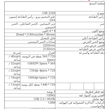
معلمة المنتج
نموذج
CSR 2200
رأس الطباعة
علم التنجيم بيزو ، رأس الطباعة إبسون
DX5
حبر
حبر التسامي ، الحبر التفاعلي ، الحبر
الحمضي
وضع اللون
4 * 4 اللون
الفوهات
(180nozzles * 8lines) * 2head
رأس الطباعة أعلى
قابل للتعديل
وضع الحبر العرض
إمدادات الحبر المستمر
أقصى عرض متر
2200mm
ماكس عرض الطباعة
2100mm
دقة الطباعة والسرعة
القرار
سرعة
720 * 360 نقطة في البوصة
40sqm /
2pass
ساعة
32sqm /
360 * 1080DPI 3pass
ساعة
22sqm /
720 * 720dpi 4pass
ساعة
18sqm /
720 * 1080dpi 6pass
ساعة
720 * 1440 نقطة لكل بوصة
12sqm /
ساعة
لفة قطر قطرها
3 بوصة
أقصى وزن للمواد لفة
100KG
جهة تعامل
USB 2.0 / HIUSB
الرامات "الذاكرة العشوائية في الهواتف
128M
والحواسيب