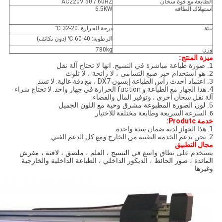
الطابعة مع قوة سخان
AC220V 50 / 60HZ
استهلاك الطاقة
6.5KW
بيئة
درجة الحرارة: 20-32 ℃
الرطوبة: 40-60 ℃ (دون تكاثف)
وزن
780kg
ميزة المنتج:
1. صورة طباعة مباشرة في النسيج.
انها لا تحتاج آلة نقل
2. هو استخدام حبر صبغ التسامي ، لا رائحة ، لا تلوث
3. اعتماد أحدث
رأس الطباعة إبسون DX7 ، مع دقة عالية. لا تسد.
4. هذا الجهاز مع الطباعة و fuction الحرارة في جهاز واحد. لا تحتاج شراء
آلة نقل سخان أخرى ، وتوفير المال والفضاء.
5.
لون الصورة المطبوعة مشرق وحية مع اللون الجميل
السرعة السريعة وطابعة مختلفة للاختيار
6.
خدمة Produtc:
1. هذا الجهاز لديه ضمان سنة واحدة.
2. نحن ندعم الخدمة التقنية من الخارج ومع كل الدعم الفني.
مجال التطبيق
يستخدم على نطاق واسع في
النسيج ، العلم ، ملصق ، لافتة ، مفرش
المائدة ، صور الحائط ، الديكور الداخلي ، الطباعة الداخلية والخارجية
وغيرها