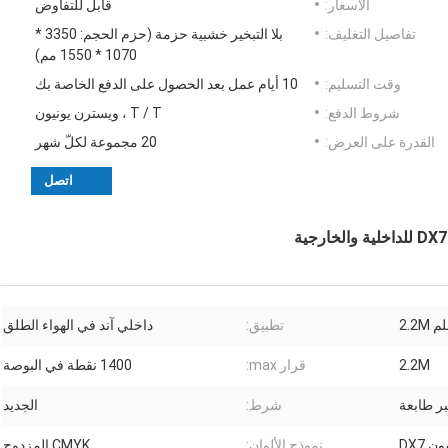
الأسعار:
قابل للتفاوض
تفاصيل التغليف:
بلا التبخير خشبية حزمة (حزم الحجم: 3350 *
1070 * 1550 مم)
وقت التسليم:
10 أيام عمل بعد الحصول على الدفع الخاصة بك
شروط الدفع:
T / T ، ويسترن يونيون
القدرة على العرض:
20 مجموعة لكلّ شهر
اتصل
2.2M
تطبيق:
داخلي آند في الهواء الطلق
2.2M
قرار max:
1400 نقطة في البوصة
ر طابعة
شرط:
الجديد
ن DX7
نموذج الألوان:
CMYK المزدوج