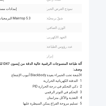
نموذج العرض الحبر:
إمدادات مست
شقّ برمجيّة:
Maintop 5.3 البرمجيات التمزق
الوزن الصافي:
الجهد االكهربى:
عدد رؤوس الطباعة:
إبراز:
آلة طباعة المنسوجات الرقمية عالية الدقة من إبسون DX7 للداخلية والخارجية
وصف:
الأشعة تحت الحمراء بعيدة Blackbody أنبوب الإشعاع
1 · التدفئة الكهربائية الحرارية
2 · ذكي التحكم في درجة الحرارة PID
3 · التحكم في التوتر الرقمي
4 · التغذية والأكل متزامنان
5 · تسليم مروحة الفراغ يمكن السيطرة عليها