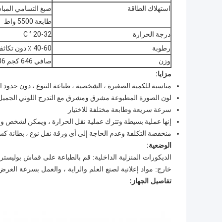
استهلاك الطاقة
صبغ التسامي المباشر 
طابعة 5500 واط
درجة الحرارة
20-32 ° C
رطوبة
40-60 ٪ دون تكاثف
وزن
صافي 646 كجم 886 كجم الإجمالي
مزايا:
مناسبة للكمية الصغيرة ، الشخصية ، طباعة التنوع ، دون حدود ال
لون الصورة المطبوعة مشرق ومشرق مع التدرج اللوني الجميل
سرعة سريعة وطابعة مختلفة للاختيار
إنها عملية بسيطة وتترك عملية نقل الحرارة ، ويمكن لشخص وا
منخفضة التكلفة وعدم الحاجة إلى أي ورقة نقل نوع ، بطانة كسر
الوضعية:
الديكورات المنزلية الداخلية: قم بالطباعة على قماش بوليستر 
خارج: مواد إعلانية لصنع العلم والراية ، والعمل بسرعة العرض
تفاصيل الجهاز: