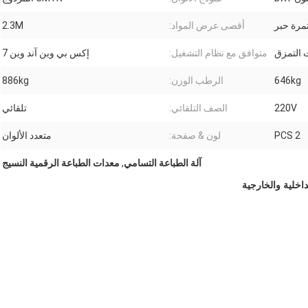
مرة حبر
أقصى عرض المواد:
2.3M
متوافق مع نظام التشغيل:
إكس بي وين آند وين 7
646kg
الرطب الوزن:
886kg
220V
الصف التلقائي:
تلقائي
2 PCS
لون & صفحة:
متعدد الألوان
آلة الطباعة التسامي
,
معدات الطباعة الرقمية النسيج