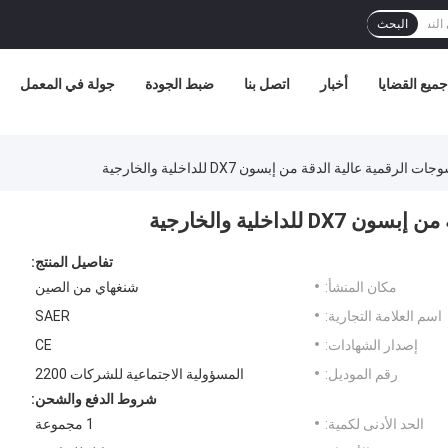
البحث
جميع القضايا
أخبار
اتصل بنا
ضبط الجودة
جولة في المعمل
لرقمية عالية الدقة من إبسون DX7 للداخلية والخارجية
داخلية والخارجية
تفاصيل المنتج:
مكان المنشأ:
شنغهاي من الصين
اسم العلامة التجارية:
SAER
إصدار الشهادات:
CE
رقم الموديل:
المسؤولية الاجتماعية للشركات 2200
شروط الدفع والشحن:
الحد الأدنى لكمية:
1 مجموعة