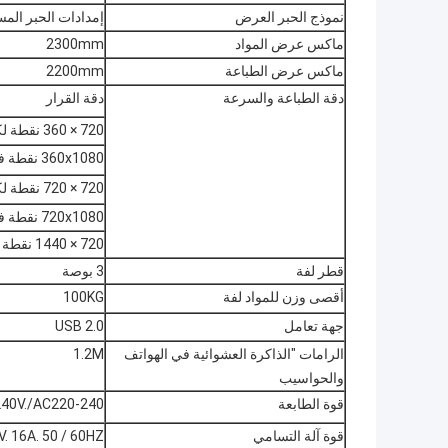
نموذج الحبر العرض
إمدادات الحبر الم
ماكس عرض المواد
2300mm
ماكس عرض الطباعة
2200mm
دقة الطباعة والسرعة
دقة القرار
720 × 360 نقطة لكل بوصة (2 ممر) 40 متر
360x1080 نقطة في البوصة (3 ممرات) 32 متر
720 × 720 نقطة لكل بوصة (4 ممرات) 22 متر
720x1080 نقطة في البوصة (6 ممرات) 18
720 × 1440 نقطة لكل بوصة (8 ممرات) 12
قطر لفة
3 بوصة
أقصى وزن للمواد لفة
100KG
جهة تعامل
USB 2.0
الرامات "الذاكرة العشوائية في الهواتف
1.2M
والحواسيب
قوة الطابعة
AC220-240V./AC220-240 التك
قوة آلة التسامي
. 16A. 50 / 60HZ