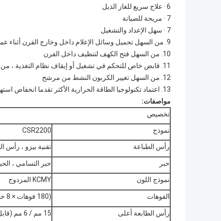
6 · علاج سريع للغاز الذيل
7 · مريحة للصيانة
7 · سهل الإعداد والتشغيل
9. من السهل تحميل وسائل الإعلام داخل وخارج الفرن أثناء عمل الجهاز
10. من السهل فتح الكهف لتنظيف داخل الفرن
11. قابض خاص للتحكم في تشغيل أو إيقاف نظام التغذية ، من السهل عليك تحميل مواد اللف.
12. من السهل تغيير الكربون النشط من مرشح
13. اعتماد تكنولوجيا الطاقة الحرارية الأكثر تقدما انخفاض استهلاك الطاقة ، وتوفير الكهرباء والحفاظ على تكاليف الطاقة.
مواصفات:
تخصيص
نموذج
CSR2200
رأس الطباعة
تقنية بيزو ، رأس الطابعة 7
حبر
حبر التسامي ، الحبر
نموذج اللون
KCMY المزدوج
الفوهات
(180 فوهات × 8 خطوط) رؤوس X2
رأس الطابعة أعلى
15 مم / 6 مم (قابل للتعديل)