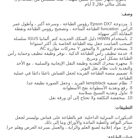
بشكل مثالي خلال 3 أيام.
وصف:
1. مزدوجة Epson DX7 رؤوس الطباعة ، وسرعة أكبر ، وأطول عمر
الرأس. funcation الطباعة المتاحة ، وتصحيح رؤوس الطباعة ونقطة
المقابلة أكثر سهولة.
2. باستخدام HIWIN دليل السكك الحديدية كتم. ألمانيا IGUS سلسلة
السحب الصامت جعل بيئة الطباعة الخاصة بك أكثر استواءا
3. يستخدم المحور X والمحور Y محركات مؤازرة AC.
4. خدمة تنظيف رأس الطباعة الذكية ، توفر وظيفة تنظيف وحماية رأس
الطباعة بشكل آمن ومريح.
5. مجهزة بمحرك التغذية وظيفة النقل الإيجابية والسلبية ، مع الأخذ
والتغذية ثابت نظام نقل التوتر.
6. تصميم منصة الطباعة الفريدة لجعل القماش ناعمًا دائمًا في عملية
الطباعة.
7. نظام تصفية lampblack الفريد ، وجعل الصورة نظيفة جدا.
8. رفع وتغذية الأسطوانة نفخ الأسطوانة.
9. تناول وتغذية النسيج بسلاسة
10. منخفضة التكلفة ولا تحتاج إلى أي ورقة نقل.
التطبيقات:
الديكورات المنزلية الداخلية: قم بالطباعة على قماش بوليستر لجعل
ستائر النوافذ وأغطية المائدة والأوراق وما إلى ذلك.
خارج: مواد إعلانية لصنع العلم والراية ، والعمل بسرعة العرض وهلم جرا.
عينات الطباعة: