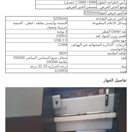
رأس الطباعة الطول
1.5MM / 6MM (تعديل)
وضع الحبر العرض
مستمر الحبر العرض
ماكس عرض المواد
3300mm
ماكس عرض الطباعة
3200mm
وسائل الإعلام المطبوعة
أقمشة بوليستر مغلفة ، قطن ، أقمشة
حريرية وصوف
لفة Owter القطر
3 بوصة
أقصى وزن للمواد لفة
100KG
جهة تعامل
USB 2.0
الرامات "الذاكرة العشوائية في الهواتف
128M
والحواسيب
طاقة الطابعة
380V
قوة
سخان صبغ التسامي المباشر 3500W
طابعة 2000W
بيئة
درجة الحرارة 20-32 درجة
وزن
1120KG
تفاصيل الجهاز