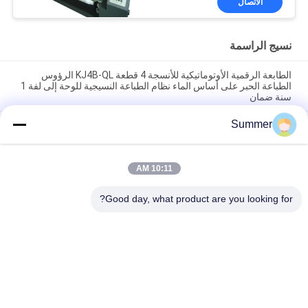
الاتصال
نسيج الراسمة
الطابعة الرقمية الأوتوماتيكية للأنسجة 4 قطعة KJ4B-QL الرؤوس
الطباعة الحبر على أساس الماء نظام الطباعة النسيجية للوحة إلى لفة 1
سنة ضمان
Summer
طابعة نسيج كبيرة الحجم 3200 ملم مع آلة التدفئة للقطن ومواد
البوليستر نظام طباعة النسيج
إنتاج مستقر آلة الطباعة الرقمية عالية الجودة للقطن والنسيج البوليستر
10:11 AM
طابعة حبر النسيج مع نظام الطباعة الداخلية الحرارة الأشعة تحت
الحمراء البعيدة
Good day, what product are you looking for?
فئات شعبية
جميع
آلة طباعة النسيج 
آلة طباعة المنسوجات 
الرقمية
الرقمية