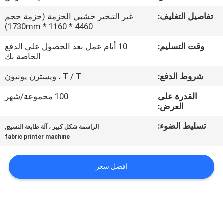
في
تفاصيل التغليف:
غير التبخير خشبي الحزمة (حزمة حجم
المعمل
4460 * 1160 * 1730mm)
وقت التسليم:
10 أيام عمل بعد الحصول على الدفع
ضبط
الخاصة بك
الجودة
شروط الدفع:
T / T ، ويسترن يونيون
القدرة على
100 مجموعة/شهر
اتصل
العرض:
بنا
تسليط الضوء:
,
الراسمة شكل كبير ، آلة طابعة النسيج
fabric printer machine
أخبار
افضل سعر
جميع
القضايا