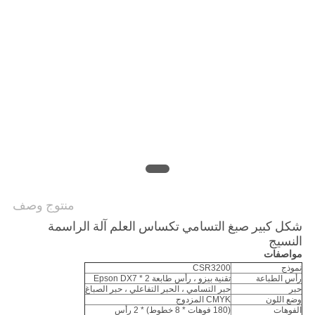
COMPANY
NEWS
خريطة
الموقع
سياسة
الخصوصية
منتوج وصف
شكل كبير صبغ التسامي تكساس العلم آلة الراسمة
النسيج
مواصفات
نموذج
CSR3200
رأس الطباعة
تقنية بيزو ، رأس طابعة Epson DX7 * 2
حبر
حبر التسامي ، الحبر التفاعلي ، حبر الصباغ
وضع اللون
CMYK المزدوج
الفوهات
(180 فوهات * 8 خطوط) * 2 رأس