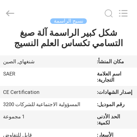
Shanghai
Color
Digital
Supplier
Co.,
نسيج الراسمة
Ltd..
All
Rights
شكل كبير الراسمة آلة صبغ
منزل
Reserved.
التسامي تكساس العلم النسيج
المنتجات
مكان المنشأ:
شنغهاي, الصين
أشرطة
اسم العلامة
SAER
فيديو
التجارية:
إصدار الشهادات:
CE Certification
حول
رقم الموديل:
المسؤولية الاجتماعية للشركات 3200
بنا
الحد الأدنى
1 مجموعة
لكمية:
جولة
الأسعار:
قابل للتفاوض