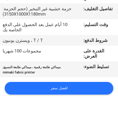
في
تفاصيل التغليف:
حزمة خشبية غير التبخير (حجم الحزمة:
المعمل
3150X1000X1180mm)
وقت التسليم:
10 أيام عمل بعد الحصول على الدفع
ضبط
الخاصة بك
الجودة
شروط الدفع:
T / T ، ويسترن يونيون
القدرة على
مجموعات 100 شهريا
اتصل
العرض:
بنا
تسليط الضوء:
,
ميماكي طابعة رقمية ، ميماكي طابعة النسيج
mimaki fabric printer
أخبار
افضل سعر
جميع
القضايا