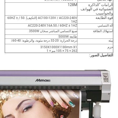
الرامات "الذاكرة
128M
العشوائية في الهواتف
والحواسيب
قوة الطابعة
AC100-120V / AC220-240V (التكيف) .50 / 60HZ ±
1HZ
آلة التسامي
AC220-240V.16A.50 / 60HZ ± 1HZ
استهلاك الطاقة
صبغ التسامي المباشر سخان 3500W
طابعة 5000W
بيئة
درجة الحرارة: 20-32 درجة مئوية، والرطوبة: 40-60٪
حزم
3150X1000X1180mm X1
262 × 75 × 105 مم × 1
التفاصيل الصور: