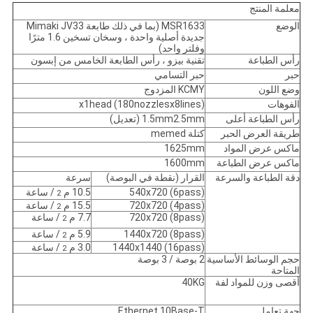
معلمة المنتج
الوضع
MSR1633 (بما في ذلك طابعة Mimaki JV33
جديدة أصلية واحدة ، وسخان تسخين 1.6 مترًا
وفلتر واحد)
رأس الطباعة
تقنية بيزو ، رأس الطابعة الخامس من إبسون
حبر
حبر التسامي
وضع اللون
KCMY المزدوج
الفوهات
(180nozzlesx8lines) x1head
رأس الطباعة أعلى
1.5mm2.5mm (تعديل)
طريقة العرض الحبر
كتلة memed
ماكس عرض المواد
1625mm
ماكس عرض الطباعة
1600mm
دقة الطباعة والسرعة
القرار (نقطة في البوصة)
سرعة
540x720 (6pass)
10.5 م
/ ساعة
2
720x720 (4pass)
15.5 م
/ ساعة
2
720x720 (8pass)
7.7 م
/ ساعة
2
1440x720 (8pass)
5.9 م
/ ساعة
2
1440x1440 (16pass)
3.0 م
/ ساعة
2
حجم الوسائط الأساسية
2 بوصة / 3 بوصة
المتاحة
أقصى وزن للمواد لفة
40KG
جهة تعامل
Ethernet 10Base-T