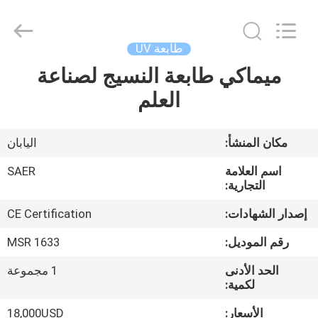
Shanghai
Color
Digital
Supplier
Co.,
طابعة UV
Ltd..
All
Rights
ميماكي طابعة النسيج لصناعة
منزل
Reserved.
العلم
المنتجات
مكان المنشأ:
اليابان
أشرطة
اسم العلامة
SAER
فيديو
التجارية:
إصدار الشهادات:
CE Certification
حول
رقم الموديل:
MSR 1633
بنا
الحد الأدنى
1 مجموعة
لكمية:
جولة
الأسعار:
18,000USD