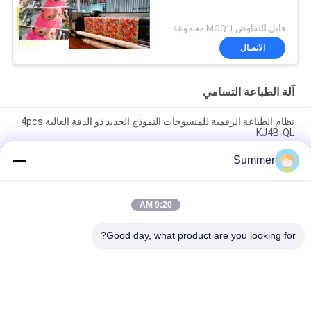
قابل للتفاوض MOQ:1 مجموعة
الاتصال
آلة الطباعة التسامي
نظام الطباعة الرقمية للمنسوجات النموذج الجديد ذو الدقة العالية 4pcs
KJ4B-QL
Summer
نموذج جديد لطابعة المنسوجات النافثة للحبر مع سخان الأشعة تحت
الحمراء البعيدة ونظام طباعة الأقمشة الكل في واحد مع حبر الصباغ
والتسامي
9:20 AM
صانع رقمي سعر المصنع نظام طباعة الأقمشة الشكل الكبير I3200A1
مخطط عال للإنتاج للإعلانات
Good day, what product are you looking for?
فئات شعبية
جميع
آلة طباعة النسيج 
آلة طباعة المنسوجات 