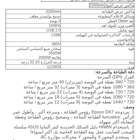
ماكس عرض المواد
3300mm
ماكس عرض الطباعة
3200mm
وسائل الإعلام المطبوعة
نسيج بوليستر مغلف
لفة Owter القطر
3 بوصة
أقصى وزن للمواد لفة
100KG
جهة تعامل
USB 2.0
الرامات "الذاكرة العشوائية في الهواتف
128M
والحواسيب
طاقة الطابعة
380V
قوة
سخان صبغ التسامي المباشر
3500W
طابعة 2000W
بيئة
درجة الحرارة 20-32 درجة
وزن
1120KG
دقة الطباعة والسرعة:
القرار (DPI) السرعة
720 * 360 نقطة في البوصة (تمريران) 40 متر مربع / ساعة
360 * 1080 نقطة في البوصة (3 ممرات) 32 متر مربع / ساعة
720 * 720 نقطة في البوصة (4 ممرات) 22 متر مربع / ساعة
720 * 1080 نقطة في البوصة (6 ممرات) 18 متر مربع / ساعة
720 * 1440 نقطة في البوصة (8 ممرات) 12 متر مربع / ساعة
وصف:
1. مزدوجة Epson DX7 رؤوس الطباعة ، وسرعة أكبر ، وأطول عمر
الرأس. funcation الطباعة المتاحة ، وتصحيح رؤوس الطباعة ونقطة
المقابلة أكثر سهولة.
2. باستخدام HIWIN دليل السكك الحديدية كتم. ألمانيا IGUS سلسلة
السحب الصامت جعل بيئة الطباعة الخاصة بك أكثر استواءا
3. يستخدم المحور X والمحور Y محركات مؤازرة AC.