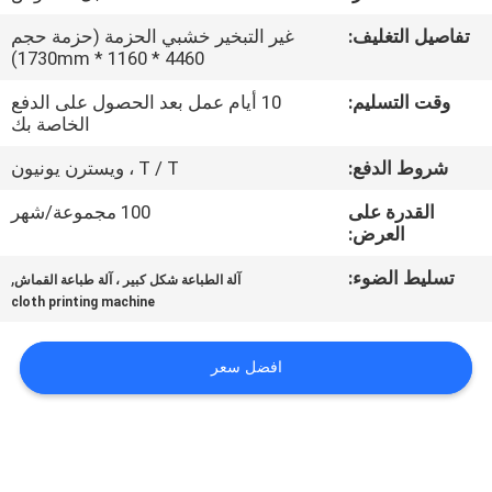
في
تفاصيل التغليف:
غير التبخير خشبي الحزمة (حزمة حجم
المعمل
4460 * 1160 * 1730mm)
وقت التسليم:
10 أيام عمل بعد الحصول على الدفع
ضبط
الخاصة بك
الجودة
شروط الدفع:
T / T ، ويسترن يونيون
القدرة على
100 مجموعة/شهر
اتصل
العرض:
بنا
تسليط الضوء:
,
آلة الطباعة شكل كبير ، آلة طباعة القماش
cloth printing machine
أخبار
افضل سعر
جميع
القضايا