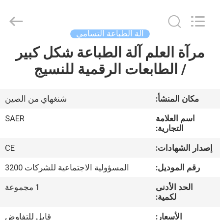
Shanghai
Color
Digital
Supplier
Co.,
آلة الطباعة التسامي
Ltd..
All
Rights
مرآة العلم آلة الطباعة شكل كبير
منزل
Reserved.
/ الطابعات الرقمية للنسيج
المنتجات
مكان المنشأ:
شنغهاي من الصين
أشرطة
اسم العلامة
SAER
فيديو
التجارية:
إصدار الشهادات:
CE
حول
رقم الموديل:
المسؤولية الاجتماعية للشركات 3200
بنا
الحد الأدنى
1 مجموعة
لكمية:
جولة
الأسعار:
قابل للتفاوض