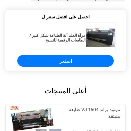
احصل على افضل سعر ل
مرآة العلم آلة الطباعة شكل كبير /
الطابعات الرقمية للنسيج
استمر
أعلى المنتجات
موتوه براند VJ 1604 طابعة
منبثقة