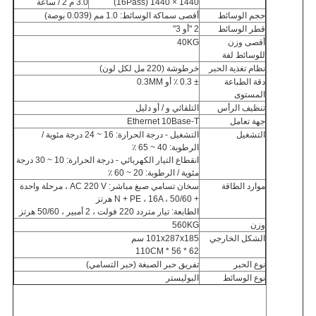
1440 × 1440 (16Pass)
3.0 م 2 / ساعة
حجم الوسائط
أقصى سماكة الوسائط: 1.0 مم (0.039 بوصة)
قطر الوسائط
2 "أو 3"
أقصى وزن
40KG
للوسائط لفة
نظام تغذية الحبر
خرطوشة (220 مل لكل لون)
دقة الطباعة
± 0.3 ٪ أو 0.3MM
المستوى
تنظيف الرأس
التلقائي و / أو دليل
جهة تعامل
Ethernet 10Base-T
التشغيل
التشغيل - درجة الحرارة: 16 ~ 24 درجة مئوية /
الرطوبة: 40 ~ 65 ٪
انقطاع التيار الكهربائي - درجة الحرارة: 10 ~ 30 درجة
مئوية / الرطوبة: 20 ~ 60 ٪
موارد الطاقة
سخان تسامي صبغ مباشر: AC 220 V ، مرحلة واحدة
+ N + PE ، 16A ، 50/60 هرتز
الطابعة: تيار متردد 220 فولت ، 2 أمبير ، 50/60 هرتز
وزن
560KG
الشكل الخارجي
101x287x185 سم
62 * 56 * 110CM
نوع الحبر
تفريق حبر الصبغة (حبر التسامي)
نوع الوسائط
البوليستر