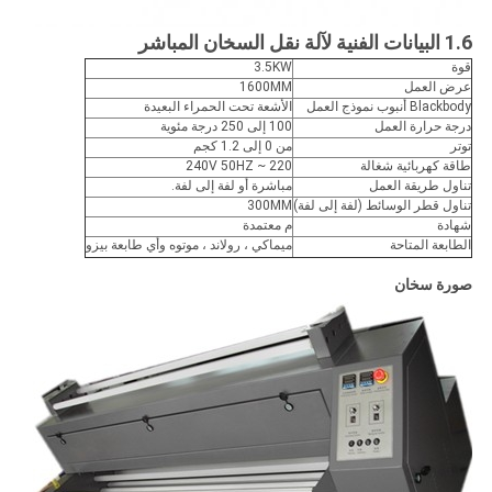
1.6 البيانات الفنية لآلة نقل السخان المباشر
قوة
3.5KW
عرض العمل
1600MM
Blackbody أنبوب نموذج العمل
الأشعة تحت الحمراء البعيدة
درجة حرارة العمل
100 إلى 250 درجة مئوية
توتر
من 0 إلى 1.2 كجم
طاقة كهربائية شغالة
220 ~ 240V 50HZ
تناول طريقة العمل
مباشرة أو لفة إلى لفة.
تناول قطر الوسائط (لفة إلى لفة)
300MM
شهادة
م معتمدة
الطابعة المتاحة
ميماكي ، رولاند ، موتوه وأي طابعة بيزو
صورة سخان