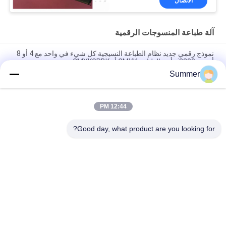
الاتصال
آلة طباعة المنسوجات الرقمية
نموذج رقمي جديد نظام الطباعة النسيجية كل شيء في واحد مع 4 أو 8
أجهزة i3200 رأس الطباعة CMYK أو CMYKGRBK
Summer
شنغهاي SAER COLOR 4 ألوان أو 8 ألوان نظام الطباعة النسيجية
الرقمية 3200mm
12:44 PM
كل شيء في واحد مطبعة رقمية بوليستر مطبعة التخفيف المباشر
النسيج مصنع إمدادات 3.2m آلة طباعة العلم
Good day, what product are you looking for?
فئات شعبية
جميع
آلة طباعة النسيج 
آلة طباعة المنسوجات 
الرقمية
الرقمية
طابعة UV DTF
طابعة DTF