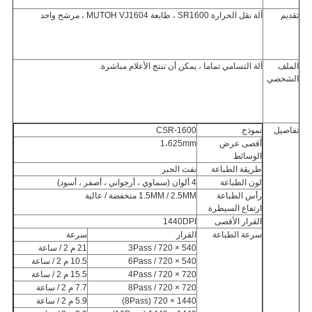
تقديم
آلة نقل الحرارة SR1600 ، طابعة MUTOH VJ1604 ، مرشح واحد
الملف
آلة التسامي تماما ، يمكن أن تنتج الأعلام مباشرة.
الشخصي
تفاصيل
نموذج
CSR-1600
أقصى عرض
1،625mm
الوسائط
طريقة الطباعة
نفث الحبر
لون الطباعة
4 ألوان (سماوي ، أرجواني ، أصفر ، أسود)
رأس الطباعة
1.5MM / 2.5MM منخفضة / عالية
ارتفاع السيطرة
القرار الأقصى
1440DPI
سرعة الطباعة
القرار
سرعة
540 × 720 / 3Pass
21 م 2 / ساعة
540 × 720 / 6Pass
10.5 م 2 / ساعة
720 × 720 / 4Pass
15.5 م 2 / ساعة
720 × 720 / 8Pass
7.7 م 2 / ساعة
1440 × 720 (8Pass)
5.9 م 2 / ساعة