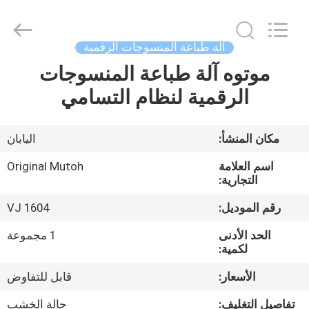
Shanghai
Color
Digital
Supplier
Co.,
آلة طباعة المنسوجات الرقمية
Ltd..
All
Rights
موتوه آلة طباعة المنسوجات
منزل
Reserved.
الرقمية لنظام التسامي
المنتجات
مكان المنشأ:
اليابان
أشرطة
اسم العلامة
Original Mutoh
فيديو
التجارية:
رقم الموديل:
VJ 1604
حول
الحد الأدنى
1 مجموعة
بنا
لكمية:
الأسعار:
قابل للتفاوض
جولة
تفاصيل التغليف:
حالة الخشب