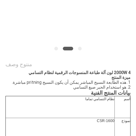
COMPANY
NEWS
خريطة
الموقع
منتوج وصف
سياسة
2000W 4 لون آلة طباعة المنسوجات الرقمية لنظام التسامي
الخصوصية
ميزة المنتج
1. هذه الطابعة النسيج المباشر يمكن أن يكون النسيج pritning مباشرة.
2. هو استخدام الحبر صبغ التسامي
بيانات المنتج الفنية
اسم
نظام التسامي تماما
نموذج
CSR-1600