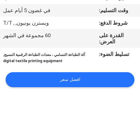
في
وقت التسليم:
في غضون 5 أيام عمل
المعمل
شروط الدفع:
ويسترن يونيون, , T/T
ضبط
القدرة على
60 مجموعة في الشهر
العرض:
الجودة
تسليط الضوء:
,
آلة الطباعة التسامي ، معدات الطباعة الرقمية النسيج
digital textile printing equipment
اتصل
بنا
افضل سعر
أخبار
جميع
القضايا