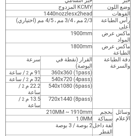
حبر
حبر التسامي
وضع اللون
KCMY المزدوج
الفوهات
1440nozzlesx2head
رأس الطباعة
2/3
مم
،
3/4
مم
،
4/5 مم (اختياري)
أعلى
ماكس عرض
1900mm
المواد
ماكس عرض
1800mm
الطباعة
دقة الطباعة
القرار (نقطة في
سرعة
والسرعة
البوصة)
360x360 (1pass)
91 م
/ ساعة
2
540x720 (4pass)
32 م
/ ساعة
2
540x1080 (6pass)
22.2 م
/
2
ساعة
720x1440 (8pass)
13.5 م
/
2
ساعة
وسائل
بحجم
210MM ~ 1910mm
الإعلام
سماكة
1.0MM
لفة داخل
2 بوصة / 3 بوصة
القطر