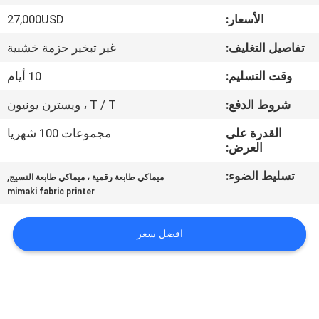
في
الأسعار:
27,000USD
المعمل
تفاصيل التغليف:
غير تبخير حزمة خشبية
ضبط
وقت التسليم:
10 أيام
الجودة
شروط الدفع:
T / T ، ويسترن يونيون
القدرة على
مجموعات 100 شهريا
اتصل
العرض:
بنا
تسليط الضوء:
,
ميماكي طابعة رقمية ، ميماكي طابعة النسيج
mimaki fabric printer
أخبار
افضل سعر
جميع
القضايا