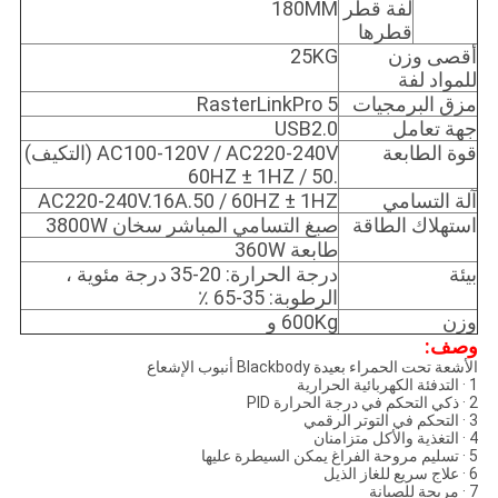
لفة قطر
180MM
قطرها
أقصى وزن
25KG
للمواد لفة
مزق البرمجيات
RasterLinkPro 5
جهة تعامل
USB2.0
قوة الطابعة
AC100-120V / AC220-240V (التكيف)
.50 / 60HZ ± 1HZ
آلة التسامي
AC220-240V.16A.50 / 60HZ ± 1HZ
استهلاك الطاقة
صبغ التسامي المباشر سخان 3800W
طابعة 360W
بيئة
درجة الحرارة: 20-35
درجة مئوية ،
الرطوبة: 35-65 ٪
وزن
600Kg و
وصف:
الأشعة تحت الحمراء بعيدة Blackbody أنبوب الإشعاع
1 · التدفئة الكهربائية الحرارية
2 · ذكي التحكم في درجة الحرارة PID
3 · التحكم في التوتر الرقمي
4 · التغذية والأكل متزامنان
5 · تسليم مروحة الفراغ يمكن السيطرة عليها
6 · علاج سريع للغاز الذيل
7 · مريحة للصيانة