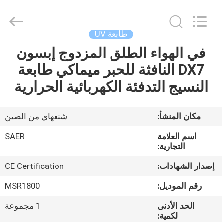
Shanghai
Color
Digital
Supplier
Co.,
طابعة UV
Ltd..
All
Rights
في الهواء الطلق المزدوج إبسون
منزل
Reserved.
DX7 النافثة للحبر ميماكي طابعة
المنتجات
النسيج التدفئة الكهربائية الحرارية
أشرطة
مكان المنشأ:
شنغهاي من الصين
فيديو
اسم العلامة
SAER
التجارية:
حول
إصدار الشهادات:
CE Certification
بنا
رقم الموديل:
MSR1800
الحد الأدنى
1 مجموعة
جولة
لكمية: