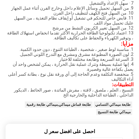
7 · سهل الإعداد والتشغيل
9. من السهل تحميل وسائل الإعلام داخل وخارج الفرن أثناء عمل الجهاز
10. من السهل فتح الكهف لتنظيف داخل الفرن
11. قابض خاص للتحكم في تشغيل أو إيقاف نظام التغذية ، من السهل
عليك تحميل مواد اللف.
12. من السهل تغيير الكربون النشط من مرشح
13. اعتماد تكنولوجيا الطاقة الحرارية الأكثر تقدما انخفاض استهلاك الطاقة
، وتوفير الكهرباء والحفاظ على تكاليف الطاقة.
مزايا:
1. مناسبة لوط صغير ، شخصية ، الطباعة التنوع ، دون حدود الكمية.
2. لون الصورة المطبوعة مشرق ومشرق مع التدرج اللوني الجميل.
3. السرعة السريعة وطابعة مختلفة للاختيار
4. إنها عملية بسيطة وتترك عملية نقل الحرارة ، يمكن لشخص واحد أن
يعمل بكفاءة عالية وقصيرة.
5. منخفضة التكلفة وعدم الحاجة إلى أي ورقة نقل نوع ، بطانة كسر أعلى
أداء التكاليف
التطبيقات:
النسيج ، العلم ، ملصق ، لافتة ، مفرش المائدة ، صور الحائط ، الديكور
الداخلي ، الطباعة الداخلية والخارجية الخ
طابعة ميماكي التسامي
طابعة قماش ميماكي,ميماكي طابعة رقمية
ميماكي طابعة النسيج
احصل على افضل سعر ل