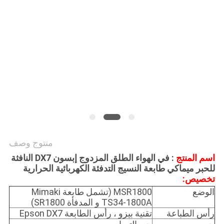
COMPANY
NEWS
خريطة
الموقع
سياسة
الخصوصية
منتوج وصف
اسم المنتج
: في الهواء الطلق المزدوج إبسون DX7 النافثة
للحبر ميماكي طابعة النسيج التدفئة الكهربائية الحرارية
تخصيص:
الوضع
MSR1800 (تشمل طابعة Mimaki
TS34-1800A و المدفأة SR1800)
رأس الطباعة
تقنية بيزو ، رأس الطابعة Epson DX7