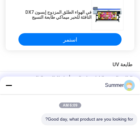
في الهواء الطلق المزدوج إبسون DX7
النافثة للحبر ميماكي طابعة النسيج
التدفئة الكهربائية الحرارية
استمر
طابعة UV
الطابعة الرقمية التلقائية ذات الستة أقدام للطابعة والطابعة
Summer
طابعة مستطيلة من طابعة إلى طابعة طابعة UV طابعة هجينة للملصقات
الإعلانية المواد الديكورية الإلكترونية الحرف
6:09 AM
طابعة لافتات رقمية مسطحة وعالية الجودة بتقنية UV الهجينة، وطابعة
لفات
Good day, what product are you looking for?
فئات شعبية
جميع