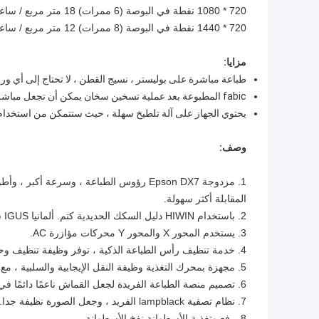
720 * 1080 نقطة في البوصة (6 ممرات) 18 متر مربع / ساعة
720 * 1440 نقطة في البوصة (8 ممرات) 12 متر مربع / ساعة
مزايا:
طباعة مباشرة على بوليستر ، نسيج القطن ، لا تحتاج إلى أي ور
fabic المطبوعة بعد عملية تسخين سخان يمكن أن تجعل مباشرة راية العلم الخ ، لا تتلاشى.
يحتوي الجهاز على آلة تلطيخ سهلة ، حيث ستتمكن من استخدام iy بشكل مثالي خلال 3 أيام
وصف:
المقابلة أكثر سهولة.
2. باستخدام HIWIN دليل السكك الحديدية كتم. ألمانيا IGUS سلسلة السحب الصامت جعل بيئة الطباعة الخاصة بك أكثر استواءا
3. يستخدم المحور X والمحور Y محركات مؤازرة AC.
4. خدمة تنظيف رأس الطباعة الذكية ، توفر وظيفة تنظيف وحماية رأس الطباعة بشكل آمن ومريح.
5. مجهزة بمحرك التغذية وظيفة النقل الإيجابية والسلبية ، مع الأخذ والتغذية ثابت نظام نقل التوتر.
6. تصميم منصة الطباعة الفريدة لجعل القماش ناعمًا دائمًا في عملية الطباعة.
7. نظام تصفية lampblack الفريد ، وجعل الصورة نظيفة جدا.
8. رفع وتغذية الأسطوانة نفخ الأسطوانة.