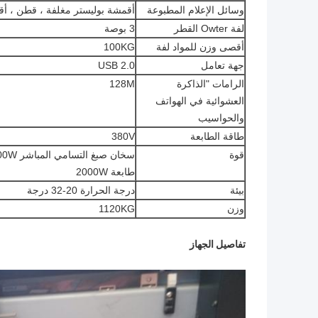
وسائل الإعلام المطبوعة
أقمشة بوليستر مغلفة ، قطن ، 
لفة Owter القطر
3 بوصة
أقصى وزن للمواد لفة
100KG
جهة تعامل
USB 2.0
الرامات "الذاكرة
128M
العشوائية في الهواتف
والحواسيب
طاقة الطابعة
380V
قوة
سخان صبغ التسامي المباشر 3500W
طابعة 2000W
بيئة
درجة الحرارة 20-32 درجة
وزن
1120KG
تفاصيل الجهاز