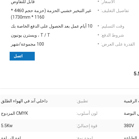
الأسعار:
قابل للتفاوض
تفاصيل التغليف:
غير التبخير خشبي الحزمة (حزمة حجم 4460 *
1160 * 1730mm)
وقت التسليم:
10 أيام عمل بعد الحصول على الدفع الخاصة بك
شروط الدفع:
T / T ، ويسترن يونيون
القدرة على العرض:
100 مجموعة/شهر
اتصل
الرقمية
تطبيق:
داخلي آند في الهواء الطلق
لون أسلوب:
CMYK المزدوج
380V
قوة إجماليّ:
5.5Kw
لوحة نوع:
لفة إلى لفة