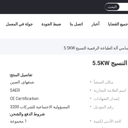
البحث
جميع القضايا
أخبار
اتصل بنا
ضبط الجودة
جولة في المعمل
امي آلة الطباعة الرقمية النسيج 5.5KW
يج 5.5KW
تفاصيل المنتج:
مكان المنشأ:
شنغهاي, الصين
اسم العلامة التجارية:
SAER
إصدار الشهادات:
CE Certification
رقم الموديل:
المسؤولية الاجتماعية للشركات 3200
شروط الدفع والشحن:
الحد الأدنى لكمية:
1 مجموعة