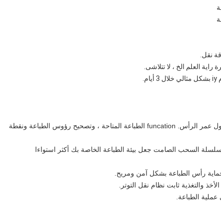
قة نقل.
.
1. مزدوجة Epson DX7 رؤوس الطباعة ، وسرعة أكبر ، وأطول عمر الرأس. funcation الطباعة المتاحة ، وتصحيح رؤوس الطباعة ونقطة