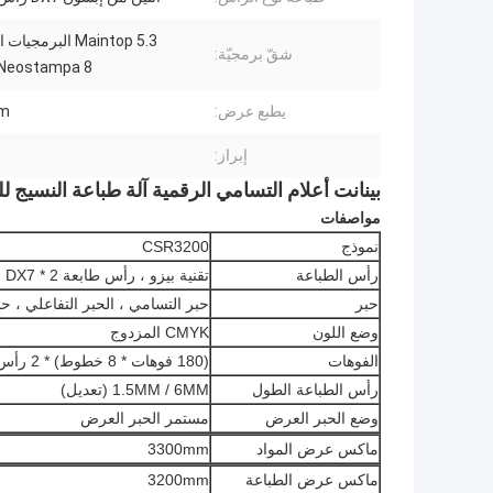
Maintop 5.3 البرمجي
شقّ برمجيّة:
Neostampa 8 اختياري
يطبع عرض:
m
إبراز:
بينانت أعلام التسامي الرقمية آلة طباعة النسيج لل
مواصفات
نموذج
CSR3200
رأس الطباعة
تقنية بيزو ، رأس طابعة Epson DX7 * 2
حبر
حبر التسامي ، الحبر التفاعلي ، حب
وضع اللون
CMYK المزدوج
الفوهات
(180 فوهات * 8 خطوط) * 2 رأس
رأس الطباعة الطول
1.5MM / 6MM (تعديل)
وضع الحبر العرض
مستمر الحبر العرض
ماكس عرض المواد
3300mm
ماكس عرض الطباعة
3200mm