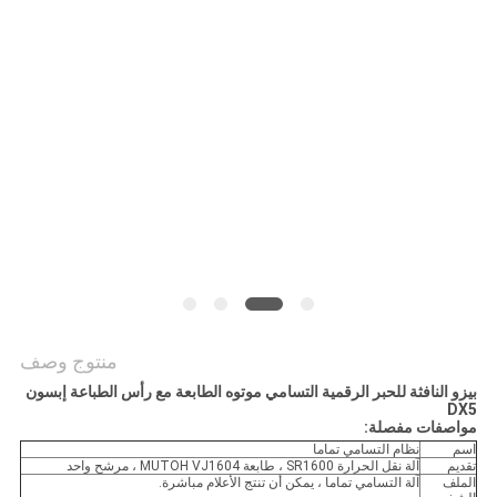
COMPANY
NEWS
خريطة
الموقع
سياسة
الخصوصية
منتوج وصف
بيزو النافثة للحبر الرقمية التسامي موتوه الطابعة مع رأس الطباعة إبسون
DX5
مواصفات مفصلة:
اسم
نظام التسامي تماما
تقديم
آلة نقل الحرارة SR1600 ، طابعة MUTOH VJ1604 ، مرشح واحد
الملف
آلة التسامي تماما ، يمكن أن تنتج الأعلام مباشرة.