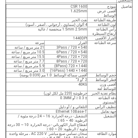
الشخصي
تفاصيل
نموذج
CSR 1600
أقصى عرض
1،625mm
الوسائط
طريقة الطباعة
نفث الحبر
لون الطباعة
4 ألوان (سماوي ، أرجواني ، أصفر ، أسود)
رأس الطباعة
1.5mm 2.5mm منخفضة / عالية
ارتفاع السيطرة
القرار الأقصى
1440DPI
سرعة الطباعة
القرار
سرعة
540 × 720 / 3Pass
21 متر مربع / ساعة
540 × 720 / 6Pass
10.5 متر مربع / ساعة
720 × 720 / 4Pass
15.5 متر مربع / ساعة
720 × 720 / 8Pass
7.7 متر مربع / ساعة
1440 × 720 (8Pass)
5.9 متر مربع / ساعة
1440 × 1440 (16Pass)
3.0 متر مربع / ساعة
حجم الوسائط
أقصى سماكة الوسائط: 1.0 مم (0.039 بوصة)
قطر الوسائط
2 "أو 3"
أقصى وزن
40KG
للوسائط لفة
نظام تغذية الحبر
خرطوشة (220 مل لكل لون)
دقة الطباعة
± 0.3 ٪ أو 0.3MM
المستوى
تنظيف الرأس
التلقائي و / أو دليل
جهة تعامل
Ethernet 10Base-T
التشغيل
التشغيل - درجة الحرارة: 16 ~ 24 درجة مئوية /
الرطوبة: 40 ~ 65 ٪
انقطاع التيار الكهربائي - درجة الحرارة: 10 ~ 30 درجة
مئوية / الرطوبة: 20 ~ 60 ٪
موارد الطاقة
سخان تسامي صبغ مباشر: AC 220 V ، مرحلة واحدة