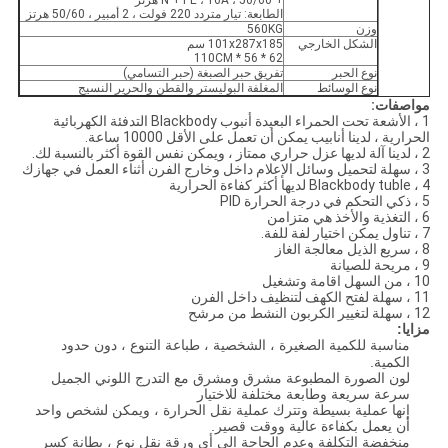
+ N + PE ، 16A ، 50/60 هرتز
الطابعة: تيار متردد 220 فولت ، 2 أمبير ، 50/60 هرتز
وزن
560KG
الشكل الخارجي
101x287x185 سم
62 * 56 * 110CM
نوع الحبر
تفريق حبر الصبغة (حبر التسامي)
نوع الوسائط
المغلفة البوليستر والقطن والحرير النسيج
مواصفات:
1 ، الأشعة تحت الحمراء البعيدة أنبوب Blackbody التدفئة الكهربائية
الحرارية ، لدينا أنابيب يمكن أن تعمل على الأقل 10000 ساعة.
2 ، لدينا آلة لديها عزل حراري ممتاز ، ويمكن نفس القوة أكثر بالنسبة لك.
3 ، سهلة لتحميل وسائل الإعلام داخل وخارج الفرن أثناء العمل في جهازك
4 ، Blackbody tuble لديها أكثر كفاءة الحرارية
5 ، ذكي التحكم في درجة الحرارة PID
6 ، التغذية والأخذ هي متزامن
7 ، تناول يمكن اختيار لفة للفة.
8 ، سريع الذيل معالجة الغاز
9 ، مريحة للصيانة
10 ، من السهل اقامة وتشغيل
11 ، سهلة لفتح الكهف لتنظيف داخل الفرن
12 ، سهلة لتغيير الكربون النشط من مرشح
مزايا:
مناسبة للكمية الصغيرة ، الشخصية ، طباعة التنوع ، دون حدود
الكمية.
لون الصورة المطبوعة مشرق ومشرق مع التدرج اللوني الجميل
سرعة سريعة وطابعة مختلفة للاختيار
إنها عملية بسيطة وتترك عملية نقل الحرارة ، ويمكن لشخص واحد
أن يعمل بكفاءة عالية ووقت قصير.
منخفضة التكلفة وعدم الحاجة إلى أي ورقة نقل نوع ، بطانة كسر