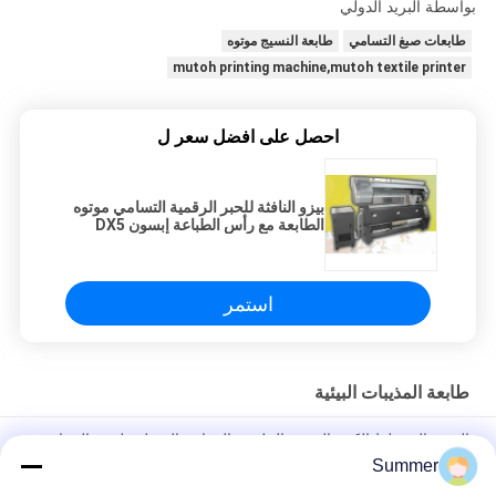
بواسطة البريد الدولي
طابعات صبغ التسامي
طابعة النسيج موتوه
mutoh printing machine,mutoh textile printer
احصل على افضل سعر ل
بيزو النافثة للحبر الرقمية التسامي موتوه
الطابعة مع رأس الطباعة إبسون DX5
استمر
طابعة المذيبات البيئية
الصين المخطط الكبير الصيغة الملصق القماش الفينيل ملصق السيارة
الطابعة المذيب البيئي
Summer