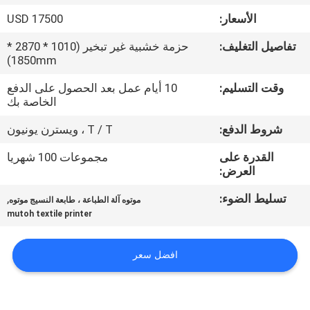
في
الأسعار:
17500 USD
المعمل
تفاصيل التغليف:
حزمة خشبية غير تبخير (1010 * 2870 *
1850mm)
ضبط
وقت التسليم:
10 أيام عمل بعد الحصول على الدفع
الجودة
الخاصة بك
شروط الدفع:
T / T ، ويسترن يونيون
اتصل
القدرة على
مجموعات 100 شهريا
بنا
العرض:
تسليط الضوء:
,
موتوه آلة الطباعة ، طابعة النسيج موتوه
أخبار
mutoh textile printer
جميع
افضل سعر
القضايا