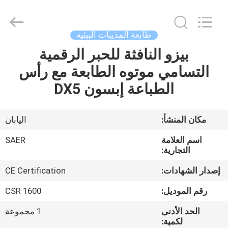
Shanghai
Color
Digital
Supplier
Co.,
طابعة المذيبات البيئية
Ltd..
All
Rights
بيزو النافثة للحبر الرقمية
منزل
Reserved.
التسامي موتوه الطابعة مع رأس
المنتجات
الطباعة إبسون DX5
أشرطة
مكان المنشأ:
اليابان
فيديو
اسم العلامة
SAER
التجارية:
حول
إصدار الشهادات:
CE Certification
بنا
رقم الموديل:
CSR 1600
الحد الأدنى
1 مجموعة
جولة
لكمية: