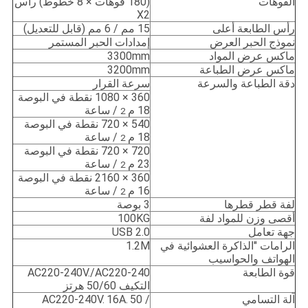
الفوهات
(180 فوهات × 8 خطوط) رأس
X2
رأس الطابعة أعلى
15 مم / 6 مم (قابل للتعديل)
نموذج الحبر العرض
إمدادات الحبر المستمر
ماكس عرض المواد
3300mm
ماكس عرض الطباعة
3200mm
دقة الطباعة والسرعة
سرعة القرار
360 × 1080 نقطة في البوصة
18 م
/ ساعة
2
540 × 720 نقطة في البوصة
18 م
/ ساعة
2
720 × 720 نقطة في البوصة
23 م
/ ساعة
2
360 × 2160 نقطة في البوصة
16 م
/ ساعة
2
لفة قطر قطرها
3 بوصة
أقصى وزن للمواد لفة
100KG
جهة تعامل
USB 2.0
الرامات "الذاكرة العشوائية في
1.2M
الهواتف والحواسيب
قوة الطابعة
AC220-240V./AC220-240
التكيف 50/60 هرتز
آلة التسامي
50 /
16A.
AC220-240V.