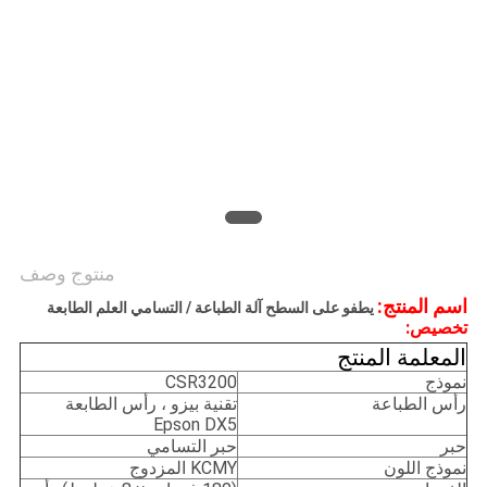
COMPANY
NEWS
خريطة
الموقع
سياسة
الخصوصية
منتوج وصف
اسم المنتج:
يطفو على السطح آلة الطباعة / التسامي العلم الطابعة
تخصيص:
المعلمة المنتج
نموذج
CSR3200
رأس الطباعة
تقنية بيزو ، رأس الطابعة
Epson DX5
حبر
حبر التسامي
نموذج اللون
KCMY المزدوج