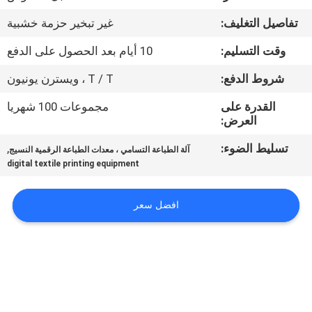
في
تفاصيل التغليف:
غير تبخير حزمة خشبية
المعمل
وقت التسليم:
10 أيام بعد الحصول على الدفع
ضبط
شروط الدفع:
T / T ، ويسترن يونيون
الجودة
القدرة على
مجموعات 100 شهريا
العرض:
اتصل
تسليط الضوء:
,
آلة الطباعة التسامي ، معدات الطباعة الرقمية النسيج
digital textile printing equipment
بنا
افضل سعر
أخبار
جميع
القضايا