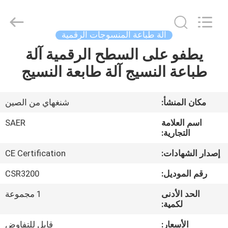
Shanghai
Color
Digital
Supplier
Co.,
آلة طباعة المنسوجات الرقمية
Ltd..
All
Rights
يطفو على السطح الرقمية آلة
منزل
Reserved.
طباعة النسيج آلة طابعة النسيج
المنتجات
مكان المنشأ:
شنغهاي من الصين
أشرطة
اسم العلامة
SAER
فيديو
التجارية:
إصدار الشهادات:
CE Certification
حول
رقم الموديل:
CSR3200
بنا
الحد الأدنى
1 مجموعة
لكمية:
جولة
الأسعار:
قابل للتفاوض