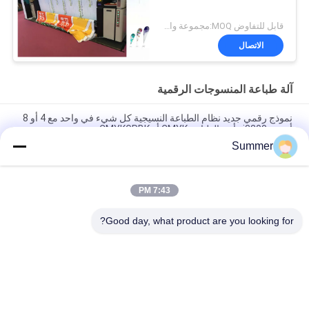
قابل للتفاوض MOQ:مجموعة واحدة
الاتصال
آلة طباعة المنسوجات الرقمية
نموذج رقمي جديد نظام الطباعة النسيجية كل شيء في واحد مع 4 أو 8
أجهزة i3200 رأس الطباعة CMYK أو CMYKGRBK
Summer
شنغهاي SAER COLOR 4 ألوان أو 8 ألوان نظام الطباعة النسيجية
الرقمية 3200mm
7:43 PM
كل شيء في واحد مطبعة رقمية بوليستر مطبعة التخفيف المباشر
النسيج مصنع إمدادات 3.2m آلة طباعة العلم
Good day, what product are you looking for?
فئات شعبية
جميع
آلة طباعة النسيج 
آلة طباعة المنسوجات 
الرقمية
الرقمية