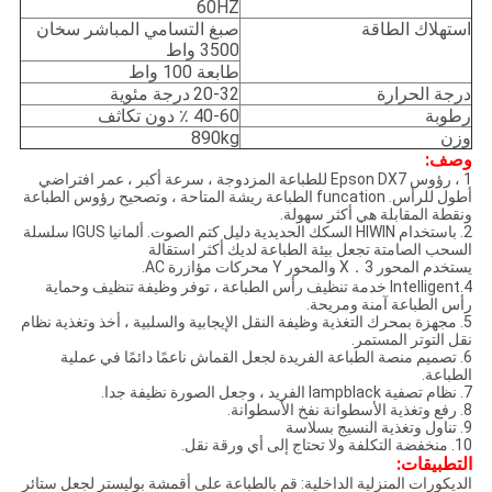
60HZ
استهلاك الطاقة
صبغ التسامي المباشر سخان
3500 واط
طابعة 100 واط
درجة الحرارة
20-32
درجة مئوية
رطوبة
40-60 ٪ دون تكاثف
وزن
890kg
وصف:
1 ، رؤوس Epson DX7 للطباعة المزدوجة ، سرعة أكبر ، عمر افتراضي
أطول للرأس. funcation الطباعة ريشة المتاحة ، وتصحيح رؤوس الطباعة
ونقطة المقابلة هي أكثر سهولة.
2. باستخدام HIWIN السكك الحديدية دليل كتم الصوت. ألمانيا IGUS سلسلة
السحب الصامتة تجعل بيئة الطباعة لديك أكثر استقالة
يستخدم المحور 3．X والمحور Y محركات مؤازرة AC.
4.Intelligent خدمة تنظيف رأس الطباعة ، توفر وظيفة تنظيف وحماية
رأس الطباعة آمنة ومريحة.
5. مجهزة بمحرك التغذية وظيفة النقل الإيجابية والسلبية ، أخذ وتغذية نظام
نقل التوتر المستمر.
6. تصميم منصة الطباعة الفريدة لجعل القماش ناعمًا دائمًا في عملية
الطباعة.
7. نظام تصفية lampblack الفريد ، وجعل الصورة نظيفة جدا.
8. رفع وتغذية الأسطوانة نفخ الأسطوانة.
9. تناول وتغذية النسيج بسلاسة
10. منخفضة التكلفة ولا تحتاج إلى أي ورقة نقل.
التطبيقات:
الديكورات المنزلية الداخلية: قم بالطباعة على أقمشة بوليستر لجعل ستائر