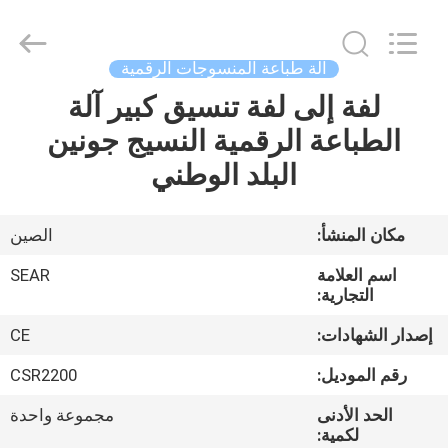
Shanghai
Color
Digital
Supplier
Co.,
آلة طباعة المنسوجات الرقمية
Ltd..
All
Rights
لفة إلى لفة تنسيق كبير آلة
منزل
Reserved.
الطباعة الرقمية النسيج جونين
المنتجات
البلد الوطني
أشرطة
مكان المنشأ:
الصين
فيديو
اسم العلامة
SEAR
التجارية:
حول
إصدار الشهادات:
CE
بنا
رقم الموديل:
CSR2200
الحد الأدنى
مجموعة واحدة
جولة
لكمية: