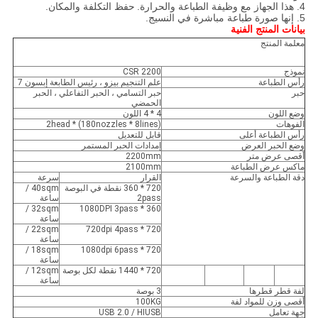
4. هذا الجهاز مع وظيفة الطباعة والحرارة.
حفظ التكلفة والمكان.
5. إنها صورة طباعة مباشرة في النسيج.
بيانات المنتج الفنية
معلمة المنتج
نموذج
CSR 2200
رأس الطباعة
علم التنجيم بيزو ، رئيس الطابعة إبسون 7
حبر
حبر التسامي ، الحبر التفاعلي ، الحبر
الحمضي
وضع اللون
4 * 4 اللون
الفوهات
(180nozzles * 8lines) * 2head
رأس الطباعة أعلى
قابل للتعديل
وضع الحبر العرض
إمدادات الحبر المستمر
أقصى عرض متر
2200mm
ماكس عرض الطباعة
2100mm
دقة الطباعة والسرعة
القرار
سرعة
720 * 360 نقطة في البوصة
40sqm /
2pass
ساعة
32sqm /
360 * 1080DPI 3pass
ساعة
22sqm /
720 * 720dpi 4pass
ساعة
18sqm /
720 * 1080dpi 6pass
ساعة
720 * 1440 نقطة لكل بوصة
12sqm /
ساعة
لفة قطر قطرها
3 بوصة
أقصى وزن للمواد لفة
100KG
جهة تعامل
USB 2.0 / HIUSB