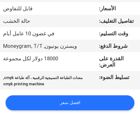
في
الأسعار:
قابل للتفاوض
المعمل
تفاصيل التغليف:
حالة الخشب
ضبط
وقت التسليم:
في غضون 10 عامل أيام
الجودة
شروط الدفع:
ويسترن يونيون, Moneygram, T/T
القدرة على
18000 دولار لكل مجموعة
اتصل
العرض:
بنا
تسليط الضوء:
,
معدات الطباعة النسيجية الرقمية ، آلة طباعة cmyk
cmyk printing machine
أخبار
افضل سعر
جميع
القضايا