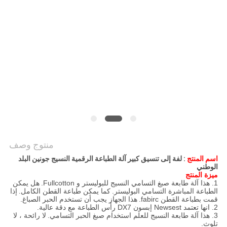
COMPANY
NEWS
خريطة
الموقع
سياسة
الخصوصية
منتوج وصف
اسم المنتج
: لفة إلى تنسيق كبير آلة الطباعة الرقمية النسيج جونين البلد
الوطني
ميزة المنتج
1. هذا آلة طابعة صبغ التسامي النسيج للبوليستر و Fullcotton.
هل يمكن
الطباعة المباشرة التسامي البوليستر.
كما يمكن طباعة القطن الكامل.
إذا
قمت بطباعة القطن fabirc.
هذا الجهاز يجب أن تستخدم الحبر الصباغ.
2. انها تعتمد Newsest إبسون DX7 رأس الطباعة مع دقة عالية.
3. هذا آلة طابعة النسيج للعلم استخدام صبغ الحبر التسامي.
لا رائحة ، لا
تلوث.