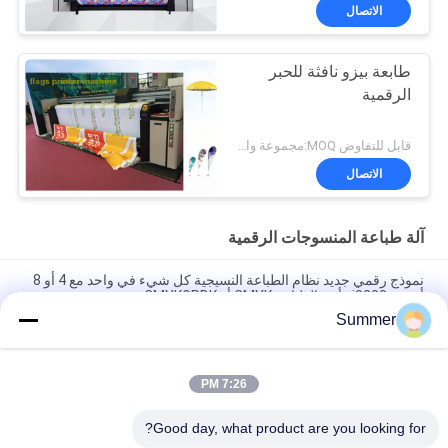
الاتصال
طابعة بيزو نافثة للحبر
الرقمية
قابل للتفاوض MOQ:مجموعة واحدة
الاتصال
آلة طباعة المنسوجات الرقمية
نموذج رقمي جديد نظام الطباعة النسيجية كل شيء في واحد مع 4 أو 8
أجهزة i3200 رأس الطباعة CMYK أو CMYKGRBK
Summer
شنغهاي SAER COLOR 4 ألوان أو 8 ألوان نظام الطباعة النسيجية
الرقمية 3200mm
7:26 PM
كل شيء في واحد مطبعة رقمية بوليستر مطبعة التخفيف المباشر
النسيج مصنع إمدادات 3.2m آلة طباعة العلم
Good day, what product are you looking for?