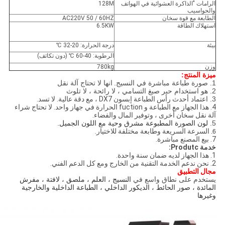
الرامات "الذاكرة العشوائية في الهواتف
128M
والحواسيب
الطابعة مع قوة سخان
AC220V 50 / 60HZ
استهلاك الطاقة
6.5KW
بيئة
درجة الحرارة: 20-32 ℃
الرطوبة: 40-60 ℃ (دون تكاثف)
وزن
780kg
ميزة المنتج:
1. صورة طباعة مباشرة في النسيج.
انها لا تحتاج آلة نقل
2. هو استخدام حبر صبغ التسامي ، لا رائحة ، لا تلوث
3. اعتماد أحدث
رأس الطباعة إبسون DX7 ، مع دقة عالية. لا تسد.
4. هذا الجهاز مع الطباعة و fuction الحرارة في جهاز واحد. لا تحتاج شراء
آلة نقل سخان أخرى ، وتوفير المال والفضاء.
5.
لون الصورة المطبوعة مشرق وحية مع اللون الجميل.
السرعة السريعة وطابعة مختلفة للاختيار.
6.
7. بيع المصنع مباشرة.
خدمة Produtc:
1. هذا الجهاز لديه ضمان سنة واحدة.
2. نحن ندعم الخدمة التقنية من الخارج ومع كل الدعم الفني.
مجال التطبيق
يستخدم على نطاق واسع في
النسيج ، العلم ، ملصق ، لافتة ، مفرش
المائدة ، صور الحائط ، الديكور الداخلي ، الطباعة الداخلية والخارجية
وغيرها