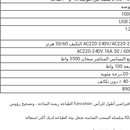
100
USB 
1.
AC220-240V./AC220 التكيف 50/60 هرتز
AC220-240V.
16A.
50 / 6
 التسامي المباشر سخان 3500 واط
100 واط
20
درجة مئوية
 دون تكاثف
890
1 ، رؤوس Epson DX7 للطباعة المزدوجة ، سرعة أكبر ، عمر افتراضي أطول للرأس. funcation الطباعة ريشة المتاحة ، وتصحيح رؤوس