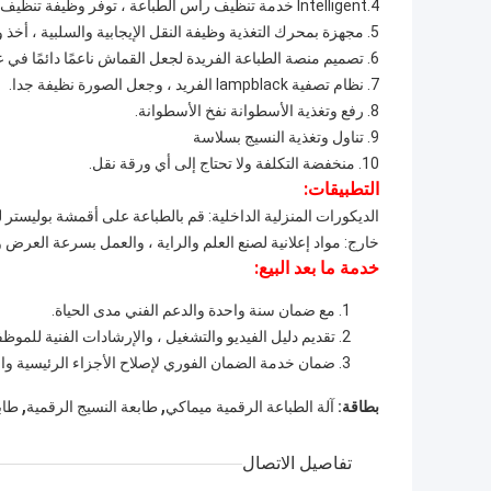
4.Intelligent خدمة تنظيف رأس الطباعة ، توفر وظيفة تنظيف وحماية رأس الطباعة آمنة ومريحة.
5. مجهزة بمحرك التغذية وظيفة النقل الإيجابية والسلبية ، أخذ وتغذية نظام نقل التوتر المستمر.
6. تصميم منصة الطباعة الفريدة لجعل القماش ناعمًا دائمًا في عملية الطباعة.
7. نظام تصفية lampblack الفريد ، وجعل الصورة نظيفة جدا.
8. رفع وتغذية الأسطوانة نفخ الأسطوانة.
9. تناول وتغذية النسيج بسلاسة
10. منخفضة التكلفة ولا تحتاج إلى أي ورقة نقل.
التطبيقات:
الديكورات المنزلية الداخلية: قم بالطباعة على أقمشة بوليستر 
خارج: مواد إعلانية لصنع العلم والراية ، والعمل بسرعة العرض 
خدمة ما بعد البيع:
مع ضمان سنة واحدة والدعم الفني مدى الحياة.
تقديم دليل الفيديو والتشغيل ، والإرشادات الفنية للموظف
ضمان خدمة الضمان الفوري لإصلاح الأجزاء الرئيسية واس
,
,
بطاقة:
آلة الطباعة الرقمية ميماكي
طابعة النسيج الرقمية
طاب
تفاصيل الاتصال