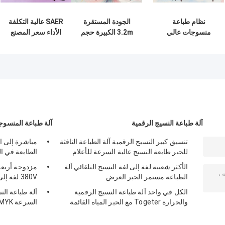
نظام طباعة
الجودة المستقرة
SAER عالية التكلفة
منسوجات عالي
3.2m الكبيرة حجم
الأداء سعر المصنع
الجودة بعرض 4 و 8
مخطط القماش
النموذج الجديد
ألوان بنظام نفث
رشاش الحبر مع
3200mm نظام
الحبر عالي الدقة
I3200 رأس الطباعة
الطباعة النسيجية
للقماش / النسيج
الرقمية الشكل الكبير
المنزلي
آلة طباعة النسيج الرقمية
آلة طباعة المنسوج
تنسيق كبير النسيج الرقمية آلة الطباعة النافثة
مباشرة إلى ال
للحبر طابعة النسيج عالية السرعة للأعلام
الطابعة في ال
الأكثر شعبية لفة إلى لفة النسيج التلقائي آلة
مزدوجة أربعة 
الطباعة مستمر الحبر العرض
380V لفة إلى لفة
الكل في واحد آلة طباعة النسيج الرقمية
آلة طباعة الن
والحرارة Togeter مع الحبر المياه القائمة
السرعة CMYK مزدوجة