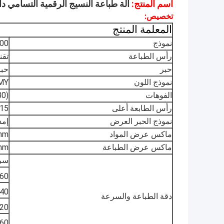
اسم المنتج:
آلة طباعة النسيج الرقمية التسامي دا
تخصيص:
المعلمة المنتج
نموذج
00
رأس الطباعة
تقني
حبر
حبر
نموذج اللون
KCMY 
الفوهات
(180 فوهات × 8 خطوط) رأس X2
رأس الطابعة أعلى
15 مم / 6 مم (قابل للتعديل
نموذج الحبر العرض
إمد
ماكس عرض المواد
mm
ماكس عرض الطباعة
mm
سرع
360 × 1080 نقطة في 
540 × 720 نقطة في ا
دقة الطباعة والسرعة
720 × 720 نقطة في ا
360 × 2160 نقطة في 