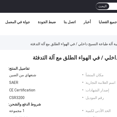
البحث
جميع القضايا
أخبار
اتصل بنا
ضبط الجودة
جولة في المعمل
 آلة طباعة النسيج داخلي / في الهواء الطلق مع آلة التدفئة
خلي / في الهواء الطلق مع آلة التدفئة
تفاصيل المنتج:
مكان المنشأ:
شنغهاي من الصين
اسم العلامة التجارية:
SAER
إصدار الشهادات:
CE Certification
رقم الموديل:
CSR3200
شروط الدفع والشحن:
الحد الأدنى لكمية:
1 مجموعة