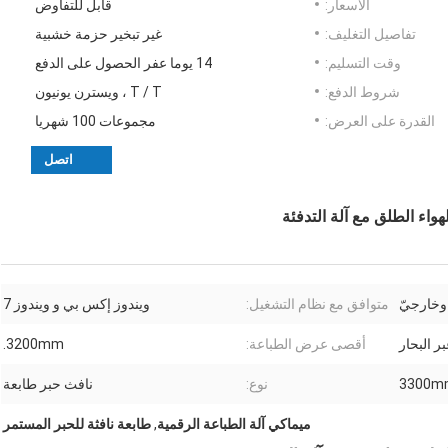
الأسعار:
قابل للتفاوض
تفاصيل التغليف:
غير تبخير حزمة خشبية
وقت التسليم:
14 يوما عفر الحصول على الدفع
شروط الدفع:
T / T ، ويسترن يونيون
القدرة على العرض:
مجموعات 100 شهريا
اتصل
واء الطلق مع آلة التدفئة
وخارجيّ
متوافق مع نظام التشغيل:
ويندوز إكس بي و ويندوز 7
ر البحار
أقصى عرض الطباعة:
3200mm.
3300m
نوع:
نافث حبر طابعة
ميماكي آلة الطباعة الرقمية
,
طابعة نافثة للحبر المستمر