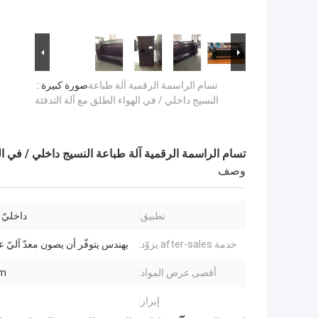
تسام الراسمة الرقمية آلة طباعة
صورة كبيرة :
النسيج داخلي / في الهواء الطلق مع آلة التدفئة
تسام الراسمة الرقمية آلة طباعة النسيج داخلي / في اله
وصف
تطبيق:
داخليّ 
خدمة after-sales يزوّد:
يهندس يتوفّر أن يصون معدّ آليّ عب
أقصى عرض المواد:
m
إبراز: