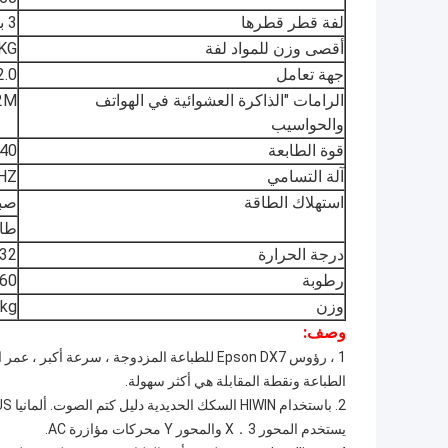
لفة قطر قطرها
3 بوصة
أقصى وزن للمواد لفة
KG
جهة تعامل
2.0
الرامات "الذاكرة العشوائية في الهواتف
2M
والحواسيب
قوة الطابعة
-240
آلة التسامي
0HZ
استهلاك الطاقة
صبغ
طابعة 
درجة الحرارة
-32
رطوبة
40-60 ٪
وزن
kg
وصف:
الطباعة ونقطة المقابلة هي أكثر سهولة.
2. باستخدام HIWIN السكك الحديدية دليل كتم الصوت. ألمانيا IGUS سلسلة السحب الصامتة تجعل بيئة الطباعة لديك أكثر استقالة
يستخدم المحور 3．X والمحور Y محركات مؤازرة AC.