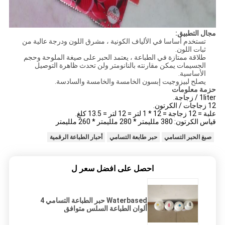
مجال التطبيق:
تستخدم أساسا في الألياف الكونية ، مشرق اللون ودرجة عالية من
ثبات اللون.
طلاقة ممتازة في الطباعة ، يعتمد الحبر على صيغة الملوحة وحجم
الجسيمات يمكن مقارنته بالنانومتر ولن تحدث ظاهرة التوصيل
الأساسية.
يصلح لبيزوجيت إبسون الخامسة والخامسة والسادسة.
حزمة معلومات
1liter / زجاجة.
12 زجاجات / الكرتون.
علبة = 12 زجاجة = 12 * 1 لتر = 12 لتر = 13.5 كلغ.
قياس الكرتون: 380 ملليمتر * 280 ملليمتر * 260 ملليمتر
صبغ الحبر التسامي
حبر طابعة التسامي
أحبار الطباعة الرقمية
احصل على افضل سعر ل
Waterbased حبر الطباعة التسامي 4
ألوان الطباعة السلس متوافق