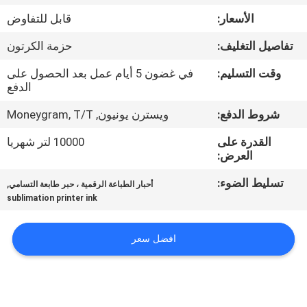
في
الأسعار:
قابل للتفاوض
المعمل
تفاصيل التغليف:
حزمة الكرتون
ضبط
وقت التسليم:
في غضون 5 أيام عمل بعد الحصول على
الدفع
الجودة
شروط الدفع:
ويسترن يونيون, Moneygram, T/T
اتصل
القدرة على
10000 لتر شهريا
العرض:
بنا
تسليط الضوء:
,
أحبار الطباعة الرقمية ، حبر طابعة التسامي
sublimation printer ink
أخبار
افضل سعر
جميع
القضايا