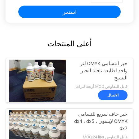
استمر
أعلى المنتجات
حبر التسامي CMYK لتر
واحد لطابعة نافثة للحبر
النسيج
قابل للتفاوض MOQ:أربعة لترات
الاتصال
حبر جاف سريع للتسامي
CMYK لإبسون dx4 ، dx5 ،
dx7
قابل للتفاوض MOQ:24 liter