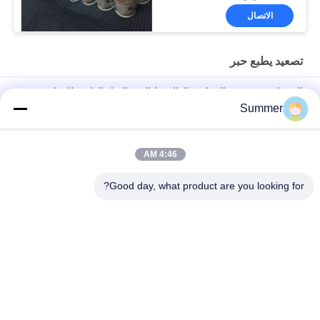
الاتصال
تصعيد يطبع حبر
الحبر إبسون رئيس التسامي الطابعة / الحبر المياه القائمة للمواد
المغلفة
Summer
حبر تسامي صبغ الإعلانات الخارجية لرأس الطباعة Dx5 / Dx7 على
الملابس
4:46 AM
حبر صبغ مائي رقمي لرأس الطباعة من إبسون
Good day, what product are you looking for?
فئات شعبية
جميع
آلة طباعة النسيج 
آلة طباعة المنسوجات 
الرقمية
الرقمية
طابعة UV DTF
طابعة DTF