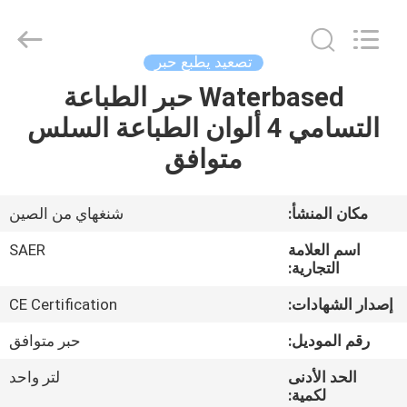
Shanghai
Color
Digital
Supplier
Co.,
تصعيد يطبع حبر
Ltd..
All
Rights
Waterbased حبر الطباعة
منزل
Reserved.
التسامي 4 ألوان الطباعة السلس
المنتجات
متوافق
أشرطة
مكان المنشأ:
شنغهاي من الصين
فيديو
اسم العلامة
SAER
التجارية:
حول
إصدار الشهادات:
CE Certification
بنا
رقم الموديل:
حبر متوافق
الحد الأدنى
لتر واحد
جولة
لكمية: