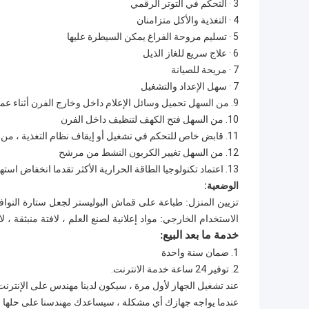
3 · التحكم في التوتر الرقمي
4 · التغذية والأكل متزامنان
5 · تسليم مروحة الفراغ يمكن السيطرة عليها
6 · علاج سريع للغاز الذيل
7 · مريحة للصيانة
7 · سهل الإعداد والتشغيل
9. من السهل تحميل وسائل الإعلام داخل وخارج الفرن أثناء عمل الجهاز
10. من السهل فتح الكهف لتنظيف داخل الفرن
11. قابض خاص للتحكم في تشغيل أو إيقاف نظام التغذية ، من السهل عليك تحميل مواد اللف.
12. من السهل تغيير الكربون النشط من مرشح
13. اعتماد تكنولوجيا الطاقة الحرارية الأكثر تقدما انخفاض استهلاك الطاقة ، وتوفير الكهرباء والحفاظ على تكاليف الطاقة.
الوضعية:
تزيين المنزل: طباعة على قماش البوليستر لجعل ستارة النوا
الاستخدام الخارجي: مواد إعلانية لصنع العلم ، لافتة منبثقة ،
خدمة ما بعد البيع:
1. ضمان سنة واحدة
2. توفير 24 ساعة خدمة الانترنت.
عند تشغيل الجهاز لأول مرة ، سيكون لدينا مهندس على الإنترنت
عندما يواجه جهازك أي مشكلة ، سيساعدك مهندسنا على حلها من