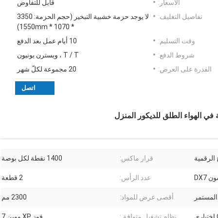
الأسعار:
قابل للتفاوض
تفاصيل التغليف:
لا يوجد حزمة خشبية التبخير (حجم الحزمة: 3350
* 1070 * 1550mm)
وقت التسليم:
10 أيام عمل بعد الدفع
شروط الدفع:
T / T ، ويسترن يونيون
القدرة على العرض:
20 مجموعة لكلّ شهر
اتصل
 في الهواء الطلق للديكور المنزل
 الرقمية
قرار ماكس:
1400 نقطة لكل بوصة
ن DX7
عدد الرأس:
2 قطعة
 المستمر
أقصى عرض للمواد:
2300 مم
نظام تشغيل متوافق:
فوز XP ووين 7