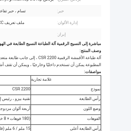
حبر:
تسام ، حبر تفاع
إدارة الألوان:
ملف تعريف ICC متفوق
إبراز:
مباشرة إلى النسيج الرقمية آلة الطباعة النسيج الطابعة في الهو
وصف المنتج:
المطبوعة يمكن أن تستخدم داخليًا وخارجيًا ، ويمكن أن تقف أ
مواصفات:
علامة تجارية
نموذج
CSR 2200
رأس الطابعة
تقنية بيزو ، رئيس إبس
وضع اللون
أربعة ألوان مزدوج
الفوهات
(180 فوهات × 8 خطوط) رؤوس X2
رأس الطابعة أعلى
15 ملم / 6 ملم (قابل للتعديل)