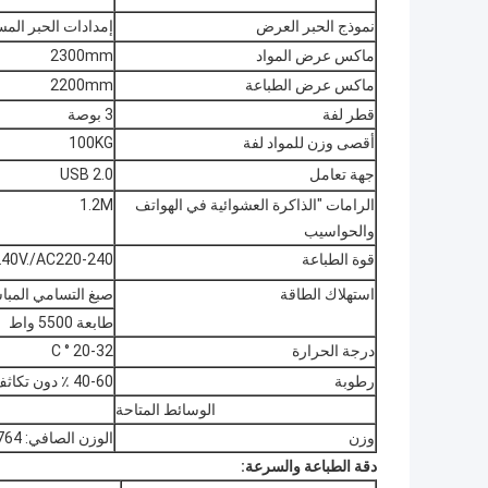
نموذج الحبر العرض
إمدادات الحبر الم
ماكس عرض المواد
2300mm
ماكس عرض الطباعة
2200mm
قطر لفة
3 بوصة
أقصى وزن للمواد لفة
100KG
جهة تعامل
USB 2.0
الرامات "الذاكرة العشوائية في الهواتف
1.2M
والحواسيب
قوة الطباعة
AC220-240V./AC220-240 التك
استهلاك الطاقة
صبغ التسامي المباشر 
طابعة 5500 واط
درجة الحرارة
20-32 ° C
رطوبة
40-60 ٪ دون تكاثف
الوسائط المتاحة
وزن
الوزن الصافي: 764 كجم الوزن الإجمالي: 886 كجم
دقة الطباعة والسرعة: