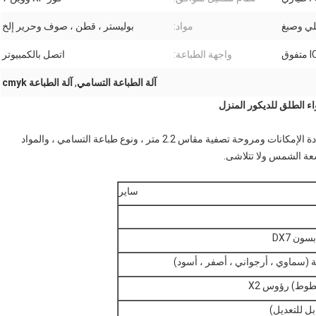
لي وصبغ
مواد:
بوليستر ، قطن ، صوف وحرير إلخ
واجهة الطباعة:
اتصل بالكمبيوتر
آلة الطباعة التسامي
,
آلة الطباعة cmyk
اء الطلق للديكور المنزل
آلة طباعة الأقمشة الرقمية CSR 2200 ، إلى جانب طابعة متعددة الإمكانات ومروحة تصفية مقاس 2.2 متر ، ونوع طباعة التسامي ، والمواد
شعة الشمس ولا تتلاشى.
ساير
ون DX7
ة (سماوي ، أرجواني ، أصفر ، أسود)