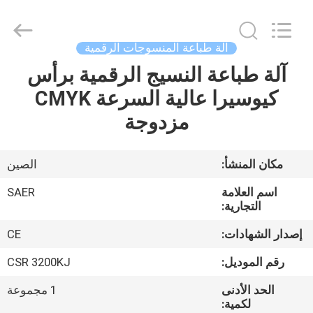
Shanghai
Color
Digital
Supplier
Co.,
آلة طباعة المنسوجات الرقمية
Ltd..
All
Rights
آلة طباعة النسيج الرقمية برأس
منزل
Reserved.
كيوسيرا عالية السرعة CMYK
المنتجات
مزدوجة
أشرطة
مكان المنشأ:
الصين
فيديو
اسم العلامة
SAER
التجارية:
حول
إصدار الشهادات:
CE
بنا
رقم الموديل:
CSR 3200KJ
الحد الأدنى
1 مجموعة
جولة
لكمية: