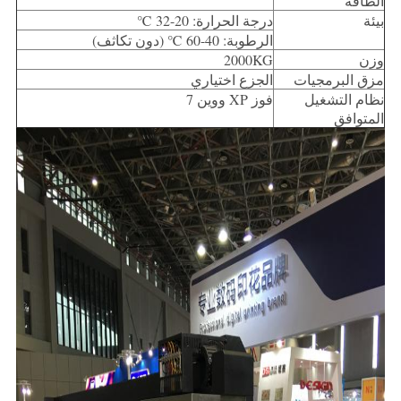
الطاقة
بيئة
درجة الحرارة: 20-32 ℃
الرطوبة: 40-60 ℃ (دون تكاثف)
وزن
2000KG
مزق البرمجيات
الجزع اختياري
نظام التشغيل
فوز XP ووين 7
المتوافق