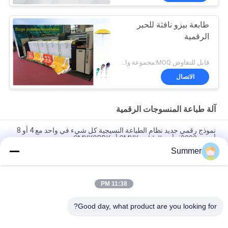
طابعة بيزو نافثة للحبر
الرقمية
قابل للتفاوض MOQ:مجموعة واحدة
الاتصال
آلة طباعة المنسوجات الرقمية
نموذج رقمي جديد نظام الطباعة النسيجية كل شيء في واحد مع 4 أو 8
أجهزة i3200 رأس الطباعة CMYK أو CMYKGRBK
Summer
شنغهاي SAER COLOR 4 ألوان أو 8 ألوان نظام الطباعة النسيجية
الرقمية 3200mm
11:38 PM
كل شيء في واحد مطبعة رقمية بوليستر مطبعة التخفيف المباشر
النسيج مصنع إمدادات 3.2m آلة طباعة العلم
Good day, what product are you looking for?
فئات شعبية
جميع