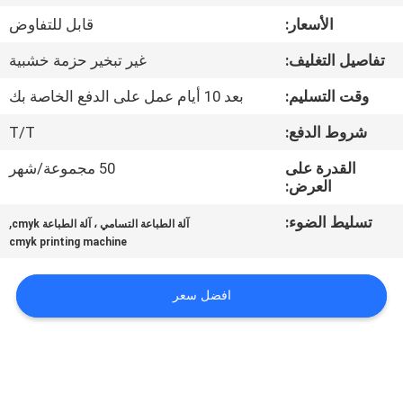
في
الأسعار:
قابل للتفاوض
المعمل
تفاصيل التغليف:
غير تبخير حزمة خشبية
ضبط
وقت التسليم:
بعد 10 أيام عمل على الدفع الخاصة بك
الجودة
شروط الدفع:
T/T
القدرة على
50 مجموعة/شهر
اتصل
العرض:
بنا
تسليط الضوء:
,
آلة الطباعة التسامي ، آلة الطباعة cmyk
cmyk printing machine
أخبار
افضل سعر
جميع
القضايا