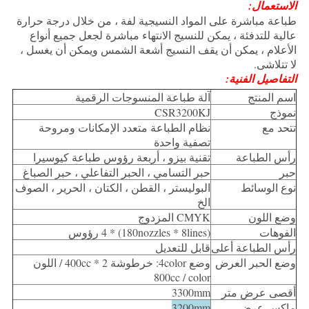
الاستعمال:
طباعة مباشرة على المواد النسيجية لفة ، من خلال درجة حرارة
عالية للتدفئة ، يمكن للنسيج الانتهاء مباشرة لجعل جميع أنواع
الأعلام ، يمكن أن يقف النسيج أشعة الشمس ويمكن أن يغسل ،
لا تتلاشى.
التفاصيل الفنية:
اسم المنتج
آلة طباعة المنسوجات الرقمية
نموذج
CSR3200KJ
تتحد مع
نظام الطباعة متعدد الإمكانات ومروحة
تصفية واحدة
رأس الطباعة
تقنية بيزو ، أربعة رؤوس طباعة كيوسيرا
حبر
حبر التسامي ، الحبر التفاعلي ، حبر الصباغ
نوع الوسائط
البوليستر ، القطن ، الكتان ، الحرير ، الصوف
الخ
وضع اللون
CMYK المزدوج
الفوهات
(180nozzles * 8lines) * 4 رؤوس
رأس الطباعة أعلى
قابل للتعديل
وضع الحبر العرض
وضع 4color: خرطوشة 400cc * 2 / اللون
800cc / color
أقصى عرض متر
3300mm
ماكس عرض
3200mm