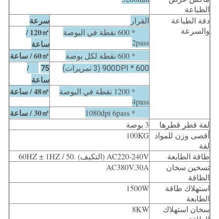
الطباعة
سرعة
دقة الطباعة
القرار
والسرعة
120㎡ /
600 * 600 نقطة في البوصة
2pass
ساعة
60㎡ / ساعة
600 * 600 نقطة لكل بوصة
㎡ /
600 * 900DPI (3 تمريرات)
75
ساعة
48㎡ / ساعة
600 * 1200 نقطة في البوصة
4pass
30㎡ / ساعة
720 * 1080dpi 6pass
لفة قطر قطرها
3 بوصة
أقصى وزن للمواد
100KG
لفة
طاقة الطابعة
AC220-240V (التكيف) .50 / 60HZ ± 1HZ
تسخين سخان
AC380V.30A
الطاقة
استهلاك طاقة
1500W
الطابعة
سخان استهلاك
8KW