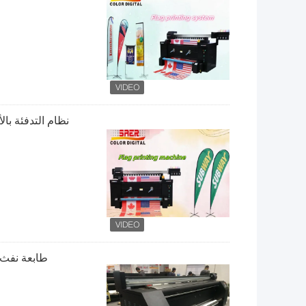
نظام التدفئة بال
طابعة نفث 