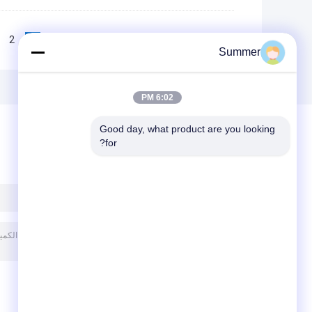
2
1
<<
|<
Page 1 of 10
Summer
6:02 PM
Good day, what product are you looking 
for?
ترك رسالة