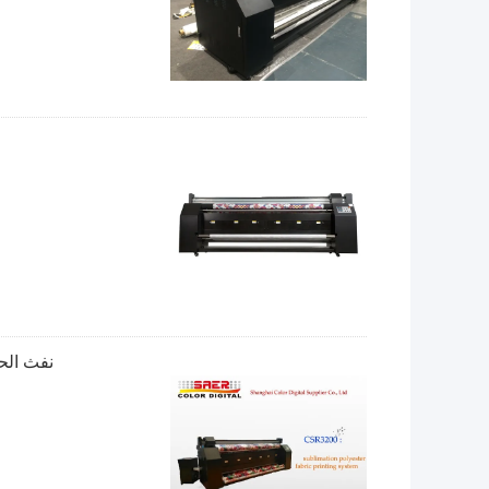
نفث الحبر المزدوج DX7 إبسو