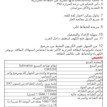
4. Blackbody tuble لديها المزيد من الكفاءة الحرارية
5. ذكي التحكم في درجة الحرارة PID
6. التغذية والأكل متزامنان
7. تناول يمكن اختيار لفة للفة.
8. سريع الذيل معالجة الغاز
9. مريحة للحفاظ على
10. سهلة الإعداد والتشغيل
11. من السهل فتح الكهف لتنظيف داخل الفرن
12. من السهل تغيير الكربون النشط من مرشح
اعتماد تكنولوجيا الطاقة الحرارية الأكثر تقدما انخفاض استهلاك الطاقة ، ويوفر
الكهرباء والحفاظ على تكاليف الطاقة.
تخصيص:
المعلمة المنتج
اسم المنتج
نظام طباعة النسيج Sulimation
نموذج
CSR3200
تتضمن
مجموعة واحدة من الجهاز كله ومرشح واحد
نموذج الحبر
حبر التسامي
اللون المتوفر
CMYK المزدوج
رأس الطباعة
تقنية بيزو ، رأسان للطباعة من إبسون DX7
ماكس عرض المواد
3300mm
ماكس عرض الطباعة
3200mm
رأس الطباعة سيطرة عالية
1.5MM / 1.6MM (تعديل)
دقة الطباعة والسرعة
القرار (DPI) السرعة
360 * 1080 نقطة في البوصة (6 تمريرات)
18 م
/ ساعة
2