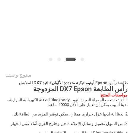
COMPANY
NEWS
خريطة
الموقع
سياسة
الخصوصية
منتوج وصف
طابعة رأس Epson أوتوماتيكية متعددة الألوان ثنائية DX7 للملابس
رأس الطابعة DX7 Epson المزدوجة
مواصفات المنتج:
1. الأشعة تحت الحمراء البعيدة أنبوب Blackbody التدفئة الكهربائية الحرارية ،
لدينا أنابيب يمكن أن تعمل على الأقل 10000 ساعة.
2. لدينا آلة لديها عزل حراري ممتاز ، يمكن توفير المزيد من الطاقة لك.
3. من السهل تحميل وسائل الإعلام داخل وخارج الفرن أثناء عمل الجهاز