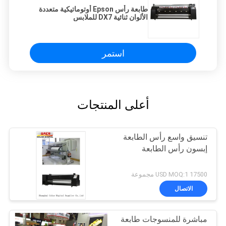
طابعة رأس Epson أوتوماتيكية متعددة
الألوان ثنائية DX7 للملابس
استمر
أعلى المنتجات
تنسيق واسع رأس الطابعة
إبسون رأس الطابعة
17500 USD MOQ:1 مجموعة
الاتصال
مباشرة للمنسوجات طابعة