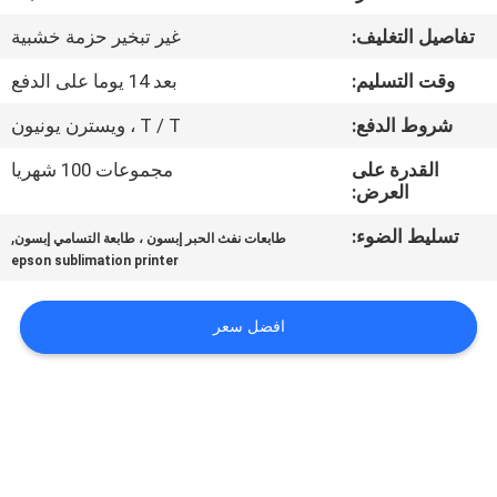
في
تفاصيل التغليف:
غير تبخير حزمة خشبية
المعمل
وقت التسليم:
بعد 14 يوما على الدفع
ضبط
شروط الدفع:
T / T ، ويسترن يونيون
الجودة
القدرة على
مجموعات 100 شهريا
العرض:
اتصل
تسليط الضوء:
,
طابعات نفث الحبر إبسون ، طابعة التسامي إبسون
epson sublimation printer
بنا
افضل سعر
أخبار
جميع
القضايا