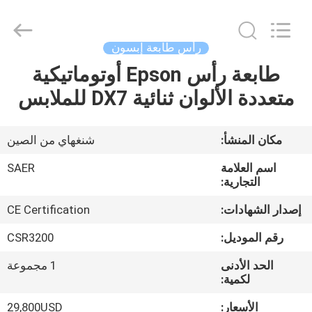
Shanghai
Color
Digital
Supplier
Co.,
رأس طابعة إبسون
Ltd..
All
Rights
طابعة رأس Epson أوتوماتيكية
منزل
Reserved.
متعددة الألوان ثنائية DX7 للملابس
المنتجات
مكان المنشأ:
شنغهاي من الصين
أشرطة
اسم العلامة
SAER
فيديو
التجارية:
إصدار الشهادات:
CE Certification
حول
رقم الموديل:
CSR3200
بنا
الحد الأدنى
1 مجموعة
لكمية:
جولة
الأسعار:
29,800USD