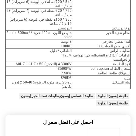
540 * 720 نقطة في البوصة (6 تمريرات) 18
م
/ ساعة
2
720 * 720 نقطة في البوصة (4 تمريرات) 23
م
/ ساعة
2
360 * 2160 نقطة في البوصة (6 تمريرات)
16 م
/ ساعة
2
نوع الوسائط
البوليستر
نظام تغذية الحبر
4 وضع اللون: 400cc عربة * 2color 800cc /
color
لفة القطر الخارجي
3 بوصة
أقصى وزن للمواد لفة
100KG
تنظيف الرأس
التلقائي / دليل
الرامات "الذاكرة العشوائية في الهواتف
128M
والحواسيب
قوة الطابعة
AC380V (التكيف) 50 / 60HZ ± 1HZ
سخان الطاقة consuption
3500KW
استهلاك طاقة الطابعة
7.5KW
وزن
890KG
بيئة التشغيل
20-23
مئوية الرطوبة: 40-60 ٪ (دون
درجة
تكاثف)
طابعة إبسون الملونة
طابعة التسامي إبسون,طابعات نفث الحبر إبسون
طابعة إبسون الملونة
احصل على افضل سعر ل