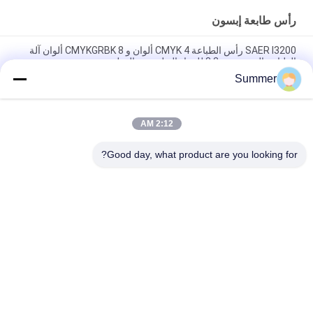
رأس طابعة إبسون
SAER I3200 رأس الطباعة CMYK 4 ألوان و CMYKGRBK 8 ألوان آلة
الطباعة النسيجية 3.2m للمواد البوليستر والقطن
Summer
طابعة 2m و 3.2m آلة الطباعة النسيجية الرقمية طابعة النسيج للمواد
القطنية والبوليستر
2:12 AM
الرقمية المباشرة النافثة للحبر النسيج تنسيق كبير صبغ التسامي آلة
طباعة النسيج Impresora De
Good day, what product are you looking for?
فئات شعبية
جميع
آلة طباعة النسيج 
آلة طباعة المنسوجات 
الرقمية
الرقمية
طابعة UV DTF
طابعة DTF
آلة تقويم النسيج
طابعة UV