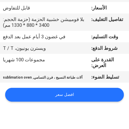
في
الأسعار:
قابل للتفاوض
المعمل
تفاصيل التغليف:
بلا فومييشن خشبية الحزمة (حزمة الحجم:
3400 * 880 * 1330 مم)
ضبط
وقت التسليم:
في غضون 3 أيام عمل بعد الدفع
الجودة
شروط الدفع:
ويسترن يونيون، T / T
اتصل
القدرة على
مجموعات 100 شهريا
العرض:
بنا
تسليط الضوء:
,
آلات طباعة النسيج ، فرن التسامي
sublimation oven
أخبار
افضل سعر
جميع
القضايا