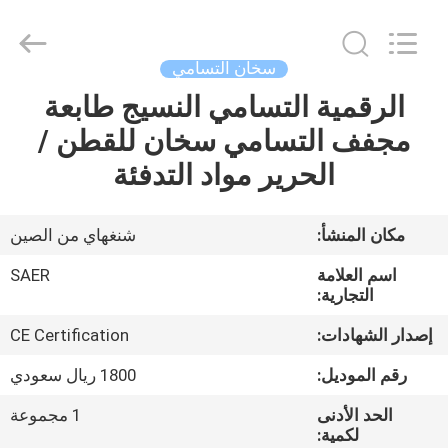
Shanghai
Color
Digital
Supplier
Co.,
سخان التسامي
Ltd..
All
Rights
الرقمية التسامي النسيج طابعة
منزل
Reserved.
مجفف التسامي سخان للقطن /
المنتجات
الحرير مواد التدفئة
أشرطة
مكان المنشأ:
شنغهاي من الصين
فيديو
اسم العلامة
SAER
التجارية:
حول
إصدار الشهادات:
CE Certification
بنا
رقم الموديل:
1800 ريال سعودي
الحد الأدنى
1 مجموعة
جولة
لكمية: