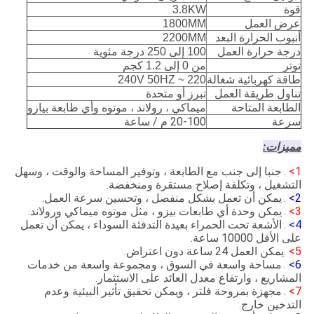
قوة
3.8KW
عرض العمل
1800MM
أنبوب الحرارة البعد
2200MM
درجة حرارة العمل
100 إلى 250 درجة مئوية
توتر
من 0 إلى 1.2 كجم
طاقة كهربائية شغالة
220 ~ 240V 50HZ
تناول طريقة العمل
تبرز أو متحدة
الطابعة المتاحة
ميماكي ، رولاند ، موتوه وأي طابعة بيازو
سرعة
20-100 م / ساعة
مميزات:
1>
.
جنبا إلى جنب مع الطابعة ، وتوفير المساحة والوقت ، وسهل
التشغيل ، وتكلفة إصلاح مستقرة ومنخفضة.
2>
.
يمكن أن تعمل بشكل منفصل ، وتحسين سرعة العمل.
3>
.
يمكن وحدة أي طابعات بيزو ، مثل موتوه ميماكي ورولاند.
4>
.
الأشعة تحت الحمراء بعيدة التدفئة السوداء ، يمكن أن تعمل
على الأقل 10000 ساعة.
5>
.يمكن العمل 24 ساعة دون اعتراض.
6>
.
مساحة واسعة في السوق ، ومجموعة واسعة من خدمات
المشاريع ، وارتفاع معدل العائد على الاستثمار.
7>
.
مجهزة بمروحة فلتر ، ويمكن تحقيق تأثير البيئية وعدم
التدخين خارج.