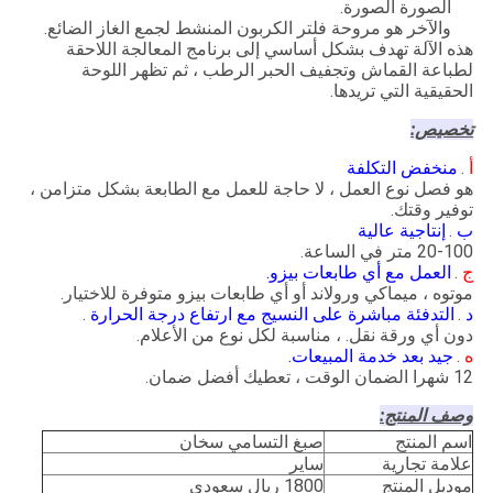
الصورة الصورة.
والآخر هو مروحة فلتر الكربون المنشط لجمع الغاز الضائع.
هذه الآلة تهدف بشكل أساسي إلى برنامج المعالجة اللاحقة
لطباعة القماش وتجفيف الحبر الرطب ، ثم تظهر اللوحة
الحقيقية التي تريدها.
تخصيص:
أ
.
منخفض التكلفة
هو فصل نوع العمل ، لا حاجة للعمل مع الطابعة بشكل متزامن ،
توفير وقتك.
ب
.
إنتاجية عالية
20-100 متر في الساعة.
ج
.
العمل مع أي طابعات بيزو.
موتوه ، ميماكي ورولاند أو أي طابعات بيزو متوفرة للاختيار.
د
.
التدفئة مباشرة على النسيج مع ارتفاع درجة الحرارة
.
دون أي ورقة نقل. ، مناسبة لكل نوع من الأعلام.
ه
.
جيد بعد خدمة المبيعات.
12 شهرا الضمان الوقت ، تعطيك أفضل ضمان.
وصف المنتج:
اسم المنتج
صبغ التسامي سخان
علامة تجارية
ساير
موديل المنتج
1800 ريال سعودي