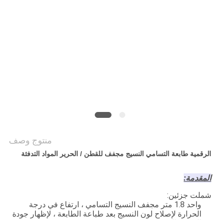
COMPANY
NEWS
خريطة
الموقع
سياسة
الخصوصية
منتوج وصف
الرقمية طابعة التسامي النسيج مجفف للقطن / الحرير المواد التدفئة
المقدمة:
شملت جزئين:
واحد 1.8 متر مجفف النسيج التسامي ، ارتفاع في درجة
الحرارة لإصلاح لون النسيج بعد طباعة الطابعة ، لإظهار جودة