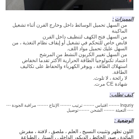
المميزات
:
من السهل تحميل الوسائط داخل وخارج الفرن أثناء تشغيل
الماكينة
من السهل فتح الكهف لتنظيف داخل الفرن
قابض خاص للتحكم في تشغيل أو إيقاف نظام التغذية ، من
السهل عليك تحميل مواد اللف.
من السهل تغيير الكربون النشط من المرشح
اعتماد تكنولوجيا الطاقة الحرارية الأكثر تقدما انخفاض
استهلاك الطاقة ، ويوفر الكهرباء والحفاظ على تكاليف
الطاقة.
لا رائحة ، لا تلوث.
شهادة CE مرت.
كيف تطلب:
Inquriy ------- اقتباس ------- ترتيب ------- الإنتاج ------- مراقبة الجودة ---
---- التعبئة ------- الشحن -------توصيل
الوضعية :
اللون تظهر وتثبيت النسيج ، العلم ، ملصق ، لافتة ، مفرش
المائدة ، صور الحائط ، الديكور الداخلي ، الستار ، الطباعة