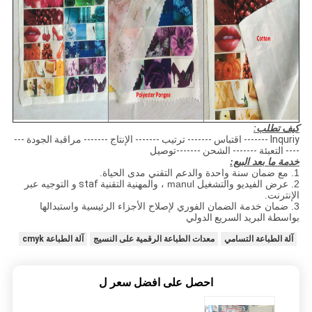
كيف تطلب:
Inquriy ------- اقتباس ------- ترتيب ------- الإنتاج ------- مراقبة الجودة ---
---- التعبئة ------- الشحن -------توصيل
خدمة ما بعد البيع:
1. مع ضمان سنة واحدة والدعم التقني مدى الحياة.
2. عرض الفيديو والتشغيل manul ، والمهنية
التقنية staf
و التوجيه عبر
الإنترنت.
3. ضمان خدمة الضمان الفوري لإصلاح الأجزاء الرئيسية واستبدالها
بواسطة
البريد السريع الدولي
آلة الطباعة التسامي
معدات الطباعة الرقمية على النسيج
آلة الطباعة cmyk
احصل على افضل سعر ل