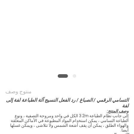
COMPANY
NEWS
خريطة
الموقع
سياسة
الخصوصية
منتوج وصف
التسامي الرقمي / الصباغ / رد الفعل النسيج آلة الطباعة لفة إلى
لفة
وصف المنتج:
إلى جانب نظام الطباعة 3.2m الكل في واحد ومروحة التصفية ، ونوع
الطباعة التسامي ، يمكن استخدام المواد المطبوعة في الأماكن المغلقة
والهواء الطلق ، يمكن أن يقف أشعة الشمس ولا تتلاشى ، ويمكن غسلها
أيضا.