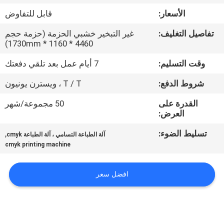
في
الأسعار:
قابل للتفاوض
المعمل
تفاصيل التغليف:
غير التبخير خشبي الحزمة (حزمة حجم
4460 * 1160 * 1730mm)
ضبط
وقت التسليم:
7 أيام عمل بعد تلقي دفعتك
الجودة
شروط الدفع:
T / T ، ويسترن يونيون
اتصل
القدرة على
50 مجموعة/شهر
العرض:
بنا
تسليط الضوء:
,
آلة الطباعة التسامي ، آلة الطباعة cmyk
cmyk printing machine
أخبار
افضل سعر
جميع
القضايا