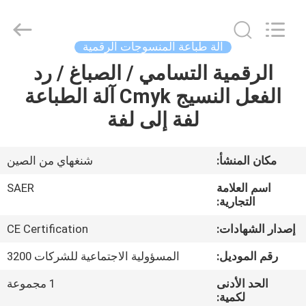
Shanghai
Color
Digital
Supplier
Co.,
آلة طباعة المنسوجات الرقمية
Ltd..
All
Rights
الرقمية التسامي / الصباغ / رد
منزل
Reserved.
الفعل النسيج Cmyk آلة الطباعة
المنتجات
لفة إلى لفة
أشرطة
مكان المنشأ:
شنغهاي من الصين
فيديو
اسم العلامة
SAER
التجارية:
حول
إصدار الشهادات:
CE Certification
بنا
رقم الموديل:
المسؤولية الاجتماعية للشركات 3200
الحد الأدنى
1 مجموعة
جولة
لكمية: