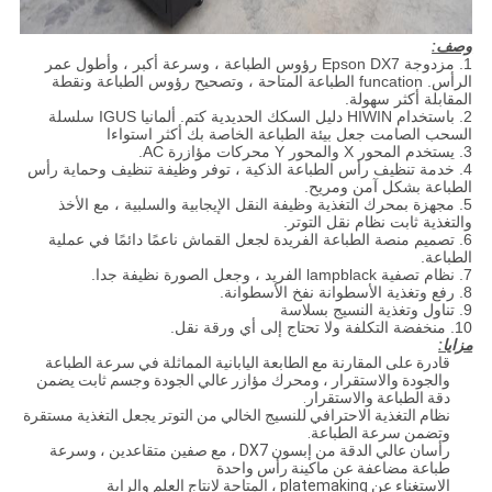
وصف:
1. مزدوجة Epson DX7 رؤوس الطباعة ، وسرعة أكبر ، وأطول عمر
الرأس. funcation الطباعة المتاحة ، وتصحيح رؤوس الطباعة ونقطة
المقابلة أكثر سهولة.
2. باستخدام HIWIN دليل السكك الحديدية كتم. ألمانيا IGUS سلسلة
السحب الصامت جعل بيئة الطباعة الخاصة بك أكثر استواءا
3. يستخدم المحور X والمحور Y محركات مؤازرة AC.
4. خدمة تنظيف رأس الطباعة الذكية ، توفر وظيفة تنظيف وحماية رأس
الطباعة بشكل آمن ومريح.
5. مجهزة بمحرك التغذية وظيفة النقل الإيجابية والسلبية ، مع الأخذ
والتغذية ثابت نظام نقل التوتر.
6. تصميم منصة الطباعة الفريدة لجعل القماش ناعمًا دائمًا في عملية
الطباعة.
7. نظام تصفية lampblack الفريد ، وجعل الصورة نظيفة جدا.
8. رفع وتغذية الأسطوانة نفخ الأسطوانة.
9. تناول وتغذية النسيج بسلاسة
10. منخفضة التكلفة ولا تحتاج إلى أي ورقة نقل.
مزايا:
قادرة على المقارنة مع الطابعة اليابانية المماثلة في سرعة الطباعة
والجودة والاستقرار ، ومحرك مؤازر عالي الجودة وجسم ثابت يضمن
دقة الطباعة والاستقرار.
نظام التغذية الاحترافي للنسيج الخالي من التوتر يجعل التغذية مستقرة
وتضمن سرعة الطباعة.
رأسان عالي الدقة من إبسون DX7 ، مع صفين متقاعدين ، وسرعة
طباعة مضاعفة عن ماكينة رأس واحدة
الاستغناء عن platemaking ، المتاحة لإنتاج العلم والراية