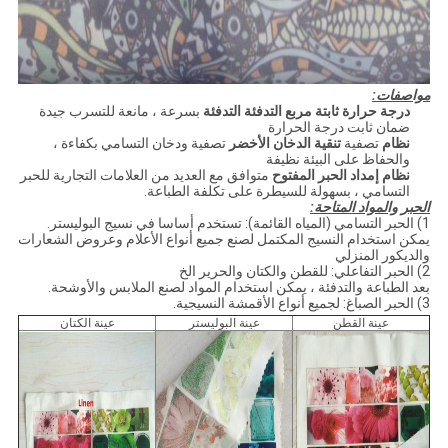
مواصفات:
درجة حرارة ثابتة مربع التدفئة التدفئة
بسرعة ، مانعة للتسرب جيدة
ضمان ثابت درجة الحرارة
نظام
تصفية
تنقية الدخان الأخضر
تصفية ودخان التسامي بكفاءة ،
والحفاظ على البيئة نظيفة
نظام إمداد الحبر المفتوح
متوافق مع العديد من العلامات التجارية للحبر
التسامي ، بسهولة للسيطرة على تكلفة الطباعة.
الحبر والمواد المتاحة:
1) الحبر التسامي (المياه القائمة): تستخدم أساسا في نسيج البوليستر.
يمكن استخدام النسيج المكتمل لصنع جميع أنواع الأعلام وعروض الشعارات
والديكور المنزلي
2) الحبر التفاعلي: للقطن والكتان والحرير الخ
بعد الطباعة والتدفئة ، يمكن استخدام المواد لصنع الملابس والأوشحة.
3) الحبر الصباغ: لجميع أنواع الأقمشة النسيجية.
عينة القطن
عينة البوليستر
عينة الكتان