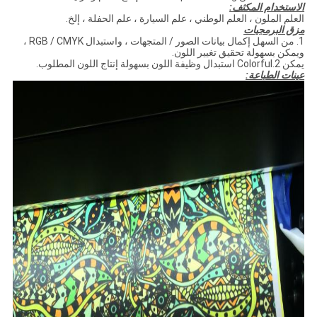
الاستخدام المكثف:
العلم الملون ، العلم الوطني ، علم السيارة ، علم الحفلة ، إلخ.
مزق البرمجيات
1. من السهل إكمال بيانات الصور / المتجهات ، واستبدال RGB / CMYK ،
ويمكن بسهولة تحقيق تغيير اللون.
يمكن 2.Colorful استبدال وظيفة اللون بسهولة إنتاج اللون المطلوب.
عينات الطباعة: