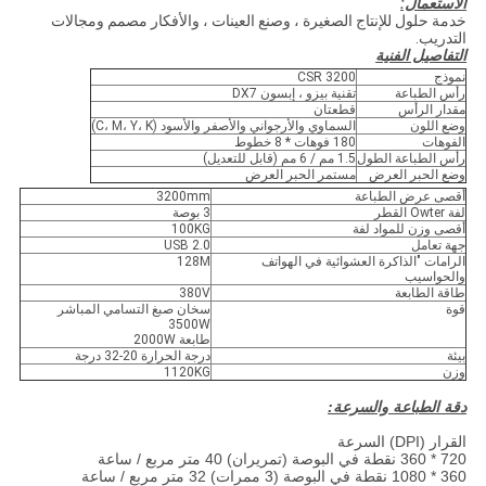
الاستعمال:
خدمة حلول للإنتاج الصغيرة ، وصنع العينات ، والأفكار مصمم ومجالات
التدريب.
التفاصيل الفنية
نموذج
CSR 3200
رأس الطباعة
تقنية بيزو ، إبسون DX7
مقدار الرأس
قطعتان
وضع اللون
السماوي والأرجواني والأصفر والأسود (C، M، Y، K)
الفوهات
180 فوهات * 8 خطوط
رأس الطباعة الطول
1.5 مم / 6 مم (قابل للتعديل)
وضع الحبر العرض
مستمر الحبر العرض
أقصى عرض الطباعة
3200mm
لفة Owter القطر
3 بوصة
أقصى وزن للمواد لفة
100KG
جهة تعامل
USB 2.0
الرامات "الذاكرة العشوائية في الهواتف
128M
والحواسيب
طاقة الطابعة
380V
قوة
سخان صبغ التسامي المباشر
3500W
طابعة 2000W
بيئة
درجة الحرارة 20-32 درجة
وزن
1120KG
دقة الطباعة والسرعة:
القرار (DPI) السرعة
720 * 360 نقطة في البوصة (تمريران) 40 متر مربع / ساعة
360 * 1080 نقطة في البوصة (3 ممرات) 32 متر مربع / ساعة